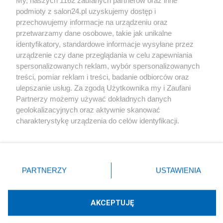
podmioty z salon24.pl uzyskujemy dostęp i
Społeczeństwo
przechowujemy informacje na urządzeniu oraz
przetwarzamy dane osobowe, takie jak unikalne
Kultura
identyfikatory, standardowe informacje wysyłane przez
urządzenie czy dane przeglądania w celu zapewniania
spersonalizowanych reklam, wybór spersonalizowanych
treści, pomiar reklam i treści, badanie odbiorców oraz
ulepszanie usług. Za zgodą Użytkownika my i Zaufani
X
Facebook
Instagram
Youtube
Partnerzy możemy używać dokładnych danych
geolokalizacyjnych oraz aktywnie skanować
charakterystykę urządzenia do celów identyfikacji.
Web Content Media sp. z o. o. © 2022
Ponieważ cenimy Twoją prywatność, prosimy o zgodę na
korzystanie z tych technologii poprzez kliknięcie
„Akceptuję”. Zgoda jest dobrowolna i zawsze możesz ją
Pomoc
O nas
Praca
Reklama
Kontakt
zmienić/wycofać klikając przycisk ustawień prywatności
PARTNERZY
USTAWIENIA
znajdujący się w lewym dolnym rogu strony
. Niektóre
rodzaje przetwarzania danych nie wymagają zgody
użytkownika, ale masz prawo sprzeciwić się takiemu
AKCEPTUJĘ
przetwarzaniu. Preferencje będą miały zastosowania tylko
Technologię dostarcza:
W3media.pl
na tej witrynie.