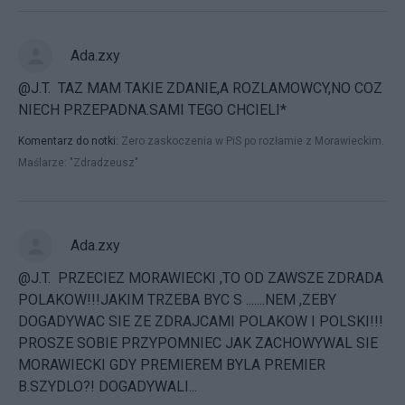
Ada.zxy
@J.T. TAZ MAM TAKIE ZDANIE,A ROZLAMOWCY,NO COZ
NIECH PRZEPADNA.SAMI TEGO CHCIELI*
Komentarz do notki:
Zero zaskoczenia w PiS po rozłamie z Morawieckim.
Maślarze: "Zdradzeusz"
Ada.zxy
@J.T. PRZECIEZ MORAWIECKI ,TO OD ZAWSZE ZDRADA
POLAKOW!!!JAKIM TRZEBA BYC S .......NEM ,ZEBY
DOGADYWAC SIE ZE ZDRAJCAMI POLAKOW I POLSKI!!!
PROSZE SOBIE PRZYPOMNIEC JAK ZACHOWYWAL SIE
MORAWIECKI GDY PREMIEREM BYLA PREMIER
B.SZYDLO?! DOGADYWALI...