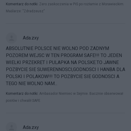
Komentarz do notki:
Zero zaskoczenia w PiS po rozłamie z Morawieckim.
Maślarze: "Zdradzeusz"
Ada.zxy
ABSOLUTNIE POLSCE NIE WOLNO POD ZADNYM
POZOREM WEJSC W TEN PROGRAM SAFE!!! TO JEDEN
WIELKI PRZEKRET I PULAPKA NA POLSKE.TO JAWNE
POZBYCIE SIE SUWERENNOSCI,GODNOSCI I HANBA DLA
POLSKI I POLAKOW!!! TO POZBYCIE SIE GODNOSCI A
TEGO NIE WOLNO NAM...
Komentarz do notki:
Ambasador Niemiec w Sejmie. Bacznie obserwował
posłów i chwalił SAFE
Ada.zxy