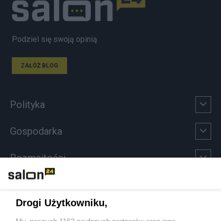
Podziel się swoją opinią
ZAŁÓŻ BLOG
Polityka
Gospodarka
Rozmaitości
Technologie
Drogi Użytkowniku,
Sport
My, naszych 1162 zaufanych partnerów oraz inne