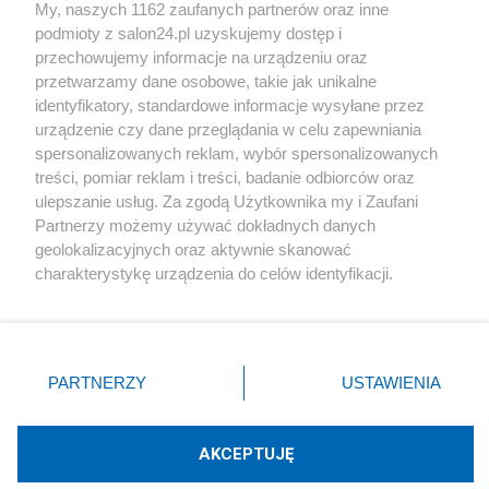
My, naszych 1162 zaufanych partnerów oraz inne
podmioty z salon24.pl uzyskujemy dostęp i
Społeczeństwo
przechowujemy informacje na urządzeniu oraz
przetwarzamy dane osobowe, takie jak unikalne
Kultura
identyfikatory, standardowe informacje wysyłane przez
urządzenie czy dane przeglądania w celu zapewniania
spersonalizowanych reklam, wybór spersonalizowanych
treści, pomiar reklam i treści, badanie odbiorców oraz
ulepszanie usług. Za zgodą Użytkownika my i Zaufani
X
Facebook
Instagram
Youtube
Partnerzy możemy używać dokładnych danych
geolokalizacyjnych oraz aktywnie skanować
charakterystykę urządzenia do celów identyfikacji.
Web Content Media sp. z o. o. © 2022
Ponieważ cenimy Twoją prywatność, prosimy o zgodę na
korzystanie z tych technologii poprzez kliknięcie
„Akceptuję”. Zgoda jest dobrowolna i zawsze możesz ją
Pomoc
O nas
Praca
Reklama
Kontakt
zmienić/wycofać klikając przycisk ustawień prywatności
PARTNERZY
USTAWIENIA
znajdujący się w lewym dolnym rogu strony
. Niektóre
rodzaje przetwarzania danych nie wymagają zgody
użytkownika, ale masz prawo sprzeciwić się takiemu
AKCEPTUJĘ
przetwarzaniu. Preferencje będą miały zastosowania tylko
Technologię dostarcza:
W3media.pl