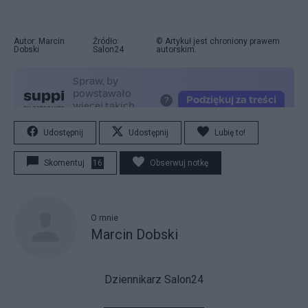
Autor: Marcin
Źródło:
© Artykuł jest chroniony prawem
Dobski
Salon24
autorskim.
Udostępnij
Udostępnij
Lubię to!
Skomentuj
16
Obserwuj notkę
O mnie
Marcin Dobski
Dziennikarz Salon24