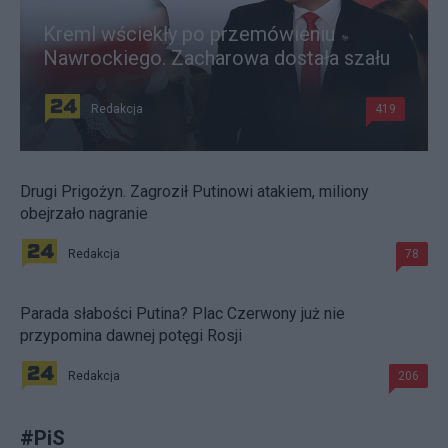
Kreml wściekły po przemówieniu
Nawrockiego. Zacharowa dostała szału
Redakcja
419
Drugi Prigożyn. Zagroził Putinowi atakiem, miliony
obejrzało nagranie
Redakcja
78
Parada słabości Putina? Plac Czerwony już nie
przypomina dawnej potęgi Rosji
Redakcja
206
#
PiS