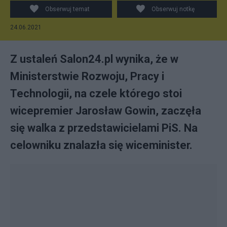
oceniają utworzenie Republikanów. Fot. KPRM
Obserwuj temat
Obserwuj notkę
24.06.2021
Z ustaleń Salon24.pl wynika, że w
Ministerstwie Rozwoju, Pracy i
Technologii, na czele którego stoi
wicepremier Jarosław Gowin, zaczęła
się walka z przedstawicielami PiS. Na
celowniku znalazła się wiceminister.