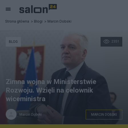
Strona główna
Blogi
Marcin Dobski
2351
BLOG
Zimna wojna w Ministerstwie
Rozwoju. Wzięli na celownik
wiceministra
Marcin Dobski
MARCIN DOBSKI
Wicepremier Jarosła Gowin i jego stronnicy krytycznie