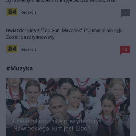
Był świetnym aktorem. Nie żyje Janusz Michałowski
Redakcja
8
Gwiazdor kina z "Top Gun: Maverick" i "Jumanji" nie żyje.
Został zasztyletowany
Redakcja
12
#
Muzyka
Uświetnił rocznicę prezydentury
Nawrockiego. Kim jest Eldo?