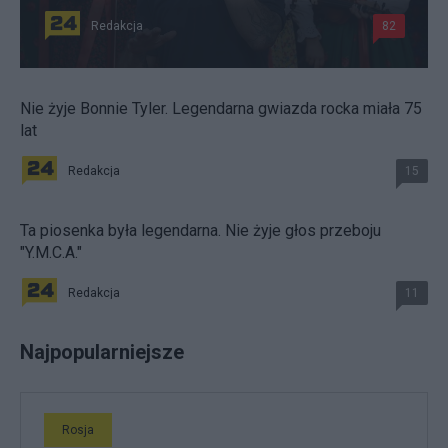
Redakcja
82
Nie żyje Bonnie Tyler. Legendarna gwiazda rocka miała 75
lat
Redakcja
15
Ta piosenka była legendarna. Nie żyje głos przeboju
"Y.M.C.A."
Redakcja
11
Najpopularniejsze
Rosja