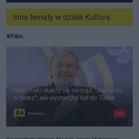
Inne tematy w dziale
Kultura
#
Film
Olbrychski skarży się na rząd. "Napluł mi
w twarz", ale wystarczył list do Tuska
Redakcja
110