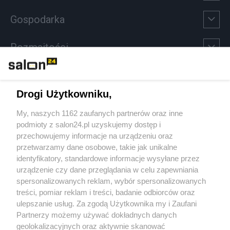
Gospodarka
Rozmaitości
Technologie
Drogi Użytkowniku,
Sport
My, naszych 1162 zaufanych partnerów oraz inne
podmioty z salon24.pl uzyskujemy dostęp i
Społeczeństwo
przechowujemy informacje na urządzeniu oraz
przetwarzamy dane osobowe, takie jak unikalne
Kultura
identyfikatory, standardowe informacje wysyłane przez
urządzenie czy dane przeglądania w celu zapewniania
spersonalizowanych reklam, wybór spersonalizowanych
treści, pomiar reklam i treści, badanie odbiorców oraz
ulepszanie usług. Za zgodą Użytkownika my i Zaufani
X
Facebook
Instagram
Youtube
Partnerzy możemy używać dokładnych danych
geolokalizacyjnych oraz aktywnie skanować