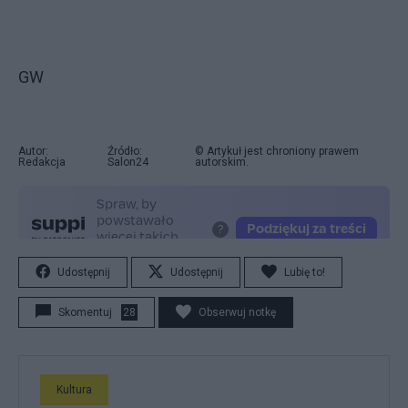
GW
Autor:
Źródło:
© Artykuł jest chroniony prawem
Redakcja
Salon24
autorskim.
Udostępnij
Udostępnij
Lubię to!
Skomentuj
28
Obserwuj notkę
Kultura