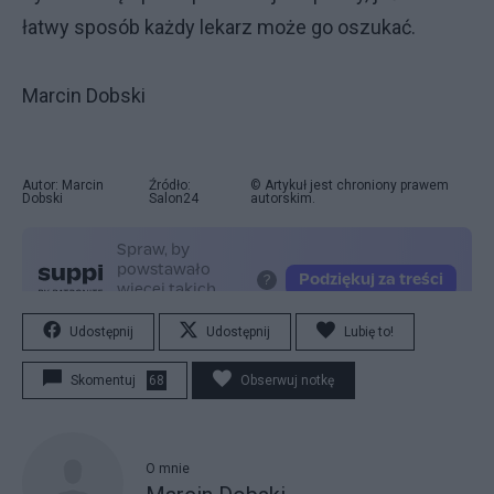
łatwy sposób każdy lekarz może go oszukać.
Marcin Dobski
Autor: Marcin
Źródło:
© Artykuł jest chroniony prawem
Dobski
Salon24
autorskim.
Udostępnij
Udostępnij
Lubię to!
Skomentuj
68
Obserwuj notkę
O mnie