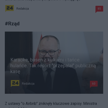
Redakcja
85
#
Rząd
Karaoke, basen z kulkami i tańce
hulańce. Tak resort "przepalał" publiczną
kasę
Redakcja
60
Z ustawy "o Airbnb" zniknęły kluczowe zapisy. Ministra