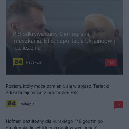
PiS odkrywa karty. Demografia,
mieszkania, ETS, deportacje Ukraińców i
rozliczenia
Redakcja
153
Rozłam, który może zamienić się w sojusz. Terlecki
zdradza tajemnice z posiedzeń PiS
Redakcja
89
Hofman bezlitosny dla Kurskiego. "48 godzin po
Smoleńsku liczył, których posłów wyciągnąć"