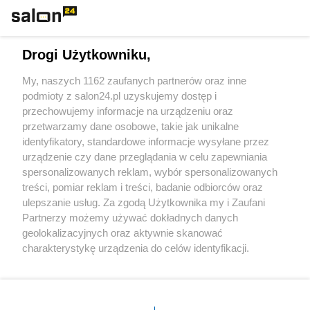
Technologie
Drogi Użytkowniku,
Sport
My, naszych 1162 zaufanych partnerów oraz inne
podmioty z salon24.pl uzyskujemy dostęp i
Społeczeństwo
przechowujemy informacje na urządzeniu oraz
przetwarzamy dane osobowe, takie jak unikalne
Kultura
identyfikatory, standardowe informacje wysyłane przez
urządzenie czy dane przeglądania w celu zapewniania
spersonalizowanych reklam, wybór spersonalizowanych
treści, pomiar reklam i treści, badanie odbiorców oraz
ulepszanie usług. Za zgodą Użytkownika my i Zaufani
X
Facebook
Instagram
Youtube
Partnerzy możemy używać dokładnych danych
geolokalizacyjnych oraz aktywnie skanować
charakterystykę urządzenia do celów identyfikacji.
Web Content Media sp. z o. o. © 2022
Ponieważ cenimy Twoją prywatność, prosimy o zgodę na
korzystanie z tych technologii poprzez kliknięcie
„Akceptuję”. Zgoda jest dobrowolna i zawsze możesz ją
Pomoc
O nas
Praca
Reklama
Kontakt
zmienić/wycofać klikając przycisk ustawień prywatności