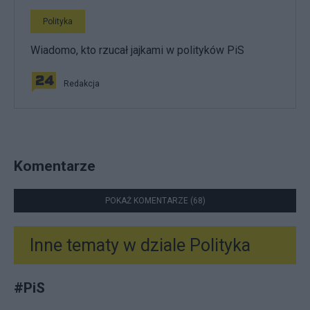
Polityka
Wiadomo, kto rzucał jajkami w polityków PiS
Redakcja
Komentarze
POKAŻ KOMENTARZE (68)
Inne tematy w dziale
Polityka
#
PiS