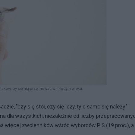
Polaków, by się nią przejmować w młodym wieku.
zie, "czy się stoi, czy się leży, tyle samo się należy" i
a dla wszystkich, niezależnie od liczby przepracowany
ma więcej zwolenników wśród wyborców PiS (19 proc.), a 