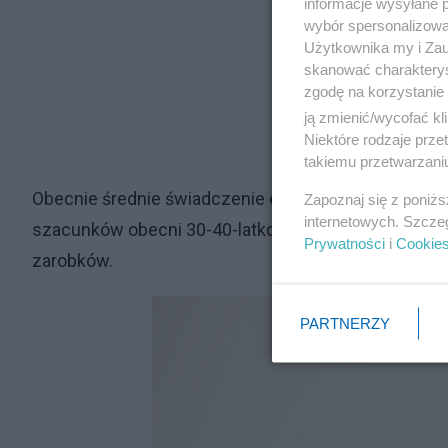
informacje wysyłane 
wybór spersonalizowan
Użytkownika my i Zau
skanować charakterys
zgodę na korzystanie 
ją zmienić/wycofać kl
Niektóre rodzaje prz
takiemu przetwarzaniu
Obecnie średnie świadczenie emerytalne wynosi tr
Zapoznaj się z poniż
internetowych. Szcze
szacunków obecni 30-40-latkowie będą otrzymywać 
Prywatności
i
Cookie
zarobków.
PARTNERZY