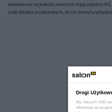
świadomość wysokości emerytur mają wyborcy KO, z 
osób błędnie przekonanych, że ich emerytura będzie
Drogi Użytkow
My, naszych 1160 zau
informacje na urządze