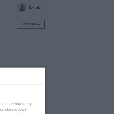
Kontada
Napisz notkę
ęp i przechowujemy
ory, standardowe