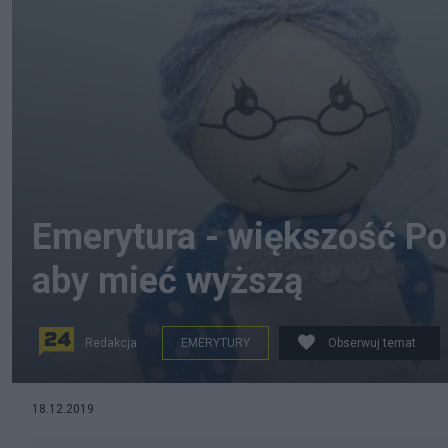
Emerytura - większość Pol
aby mieć wyższą
Redakcja
EMERYTURY
Obserwuj temat
Na starość otrzymamy prawdopodobnie 30 proc. tego, 
18.12.2019