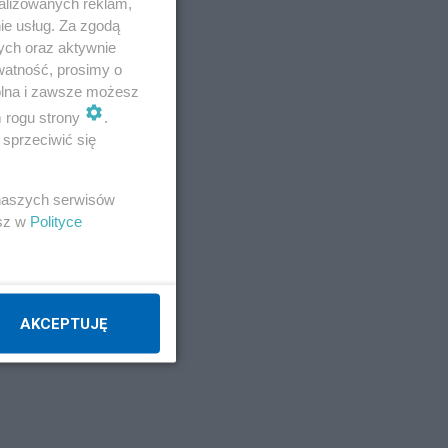
alizowanych reklam,
ie usług. Za zgodą
ych oraz aktywnie
watność, prosimy o
wolna i zawsze możesz
m rogu strony
.
sprzeciwić się
ug
 naszych serwisów
esz w
Polityce
AKCEPTUJĘ