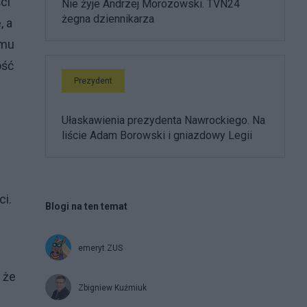
ci
Nie żyje Andrzej Morozowski. TVN24
żegna dziennikarza
, a
emu
ość
Prezydent
Ułaskawienia prezydenta Nawrockiego. Na
liście Adam Borowski i gniazdowy Legii
ci.
Blogi na ten temat
emeryt ZUS
 że
Zbigniew Kuźmiuk