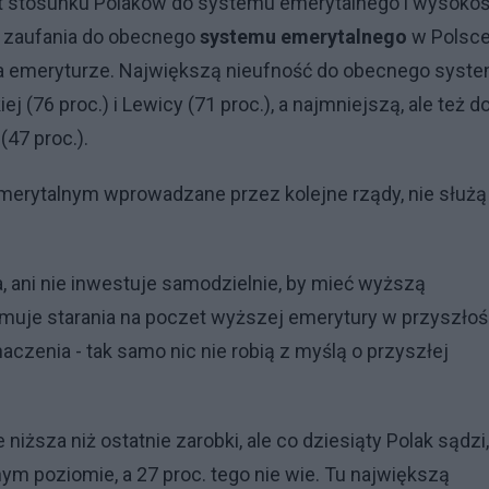
mat stosunku Polaków do systemu emerytalnego i wysokoś
a zaufania do obecnego
systemu emerytalnego
w Polsce
 na emeryturze. Największą nieufność do obecnego syst
 (76 proc.) i Lewicy (71 proc.), a najmniejszą, ale też d
47 proc.).
emerytalnym wprowadzane przez kolejne rządy, nie służą
, ani nie inwestuje samodzielnie, by mieć wyższą
jmuje starania na poczet wyższej emerytury w przyszłoś
czenia - tak samo nic nie robią z myślą o przyszłej
niższa niż ostatnie zarobki, ale co dziesiąty Polak sądzi,
ym poziomie, a 27 proc. tego nie wie. Tu największą