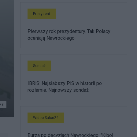
Prezydent
Pierwszy rok prezydentury. Tak Polacy
oceniają Nawrockiego
Sondaż
IBRiS: Najsłabszy PiS w historii po
rozłamie. Najnowszy sondaż
73
Wideo Salon24
Burza po decyzjach Nawrockiego. "Kibol