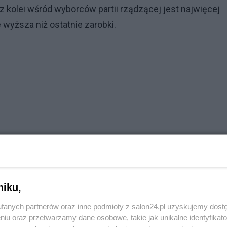
kolei wśród wyborców partii rządzącej jest najwięcej
 wyższa niż ostatnie zarobki.
niku,
fanych partnerów oraz inne podmioty z salon24.pl uzyskujemy dost
niu oraz przetwarzamy dane osobowe, takie jak unikalne identyfikat