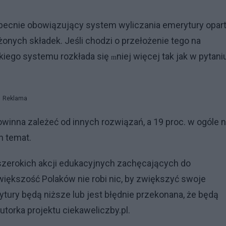
obecnie obowiązujący system wyliczania emerytury opar
onych składek. Jeśli chodzi o przełożenie tego na
akiego systemu rozkłada się
niej więcej tak jak w pytani
m
Reklama
inna zależeć od innych rozwiązań, a 19 proc. w ogóle n
n temat.
 szerokich akcji edukacyjnych zachęcających do
iększość Polaków nie robi nic, by zwiększyć swoje
rytury będą niższe lub jest błędnie przekonana, że będą
utorka projektu ciekaweliczby.pl.