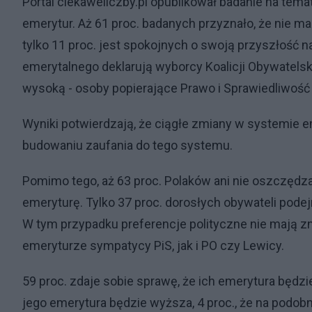
Portal ciekaweliczby.pl opublikował badanie na te
emerytur. Aż 61 proc. badanych przyznało, że nie m
tylko 11 proc. jest spokojnych o swoją przyszłość
emerytalnego deklarują wyborcy Koalicji Obywatelskiej
wysoką - osoby popierające Prawo i Sprawiedliwość (
Wyniki potwierdzają, że ciągłe zmiany w systemie 
budowaniu zaufania do tego systemu.
Pomimo tego, aż 63 proc. Polaków ani nie oszczędza
emeryturę. Tylko 37 proc. dorosłych obywateli pode
W tym przypadku preferencje polityczne nie mają zna
emeryturze sympatycy PiS, jak i PO czy Lewicy.
59 proc. zdaje sobie sprawę, że ich emerytura będzie 
jego emerytura będzie wyższa, 4 proc., że na podobn