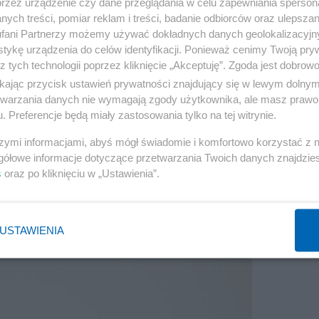
przez urządzenie czy dane przeglądania w celu zapewniania sperson
ych treści, pomiar reklam i treści, badanie odbiorców oraz ulepszan
fani Partnerzy możemy używać dokładnych danych geolokalizacyjn
tykę urządzenia do celów identyfikacji. Ponieważ cenimy Twoją pry
z tych technologii poprzez kliknięcie „Akceptuję”. Zgoda jest dobro
ikając przycisk ustawień prywatności znajdujący się w lewym dolny
etwarzania danych nie wymagają zgody użytkownika, ale masz prawo 
Reklama
. Preferencje będą miały zastosowania tylko na tej witrynie.
ochę ponad połowę przeciętnego wynagrodzenia, a wedł
szymi informacjami, abyś mógł świadomie i komfortowo korzystać z
gółowe informacje dotyczące przetwarzania Twoich danych znajdzi
emerytury w wysokości ok. 30 proc. swoich ostatnich
s
oraz po kliknięciu w „Ustawienia”.
USTAWIENIA