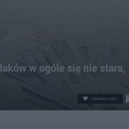
aków w ogóle się nie stara,
Obserwuj notkę
co zarabiamy obecnie.