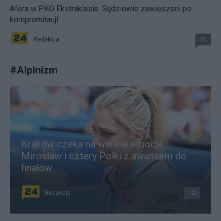
Afera w PKO Ekstraklasie. Sędziowie zawieszeni po
kompromitacji
Redakcja
26
#
Alpinizm
Kraków czeka na wielkie emocje.
Mirosław i cztery Polki z awansem do
finałów
Redakcja
12