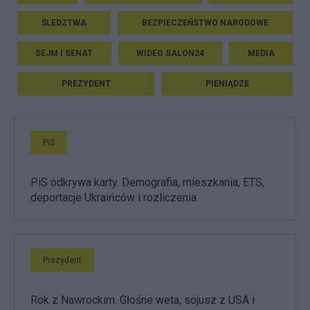
ŚLEDZTWA
BEZPIECZEŃSTWO NARODOWE
SEJM I SENAT
WIDEO SALON24
MEDIA
PREZYDENT
PIENIĄDZE
PiS
PiS odkrywa karty. Demografia, mieszkania, ETS,
deportacje Ukraińców i rozliczenia
Prezydent
Rok z Nawrockim. Głośne weta, sojusz z USA i