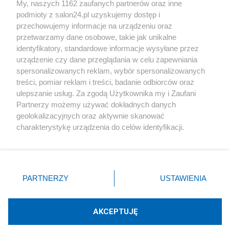
My, naszych 1162 zaufanych partnerów oraz inne
podmioty z salon24.pl uzyskujemy dostęp i
Społeczeństwo
przechowujemy informacje na urządzeniu oraz
przetwarzamy dane osobowe, takie jak unikalne
Kultura
identyfikatory, standardowe informacje wysyłane przez
urządzenie czy dane przeglądania w celu zapewniania
spersonalizowanych reklam, wybór spersonalizowanych
treści, pomiar reklam i treści, badanie odbiorców oraz
ulepszanie usług. Za zgodą Użytkownika my i Zaufani
X
Facebook
Instagram
Youtube
Partnerzy możemy używać dokładnych danych
geolokalizacyjnych oraz aktywnie skanować
charakterystykę urządzenia do celów identyfikacji.
Web Content Media sp. z o. o. © 2022
Ponieważ cenimy Twoją prywatność, prosimy o zgodę na
korzystanie z tych technologii poprzez kliknięcie
„Akceptuję”. Zgoda jest dobrowolna i zawsze możesz ją
Pomoc
O nas
Praca
Reklama
Kontakt
zmienić/wycofać klikając przycisk ustawień prywatności
PARTNERZY
USTAWIENIA
znajdujący się w lewym dolnym rogu strony
. Niektóre
rodzaje przetwarzania danych nie wymagają zgody
użytkownika, ale masz prawo sprzeciwić się takiemu
AKCEPTUJĘ
przetwarzaniu. Preferencje będą miały zastosowania tylko
Technologię dostarcza:
W3media.pl