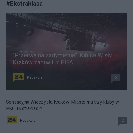
#
Ekstraklasa
"Przerwa na zadymienie". Kibice Wisły
Kraków zadrwili z FIFA
Redakcja
6
Sensacyjna Wieczysta Kraków. Miasto ma trzy kluby w
PKO Ekstraklasie
Redakcja
2