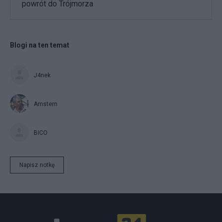
powrót do Trójmorza
Blogi na ten temat
J4nek
Amstern
BICO
Napisz notkę