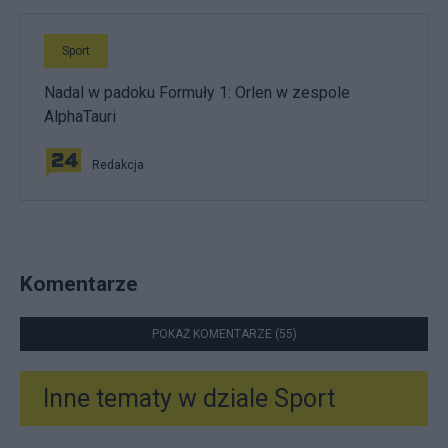
Sport
Nadal w padoku Formuły 1: Orlen w zespole
AlphaTauri
Redakcja
Komentarze
POKAŻ KOMENTARZE (55)
Inne tematy w dziale
Sport