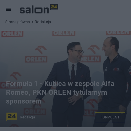
Strona główna
Redakcja
Formuła 1 - Kubica w zespole Alfa
Romeo, PKN ORLEN tytularnym
sponsorem
Redakcja
FORMUŁA 1
PKN ORLEN został tytularnym sponsorem zespołu Alfa