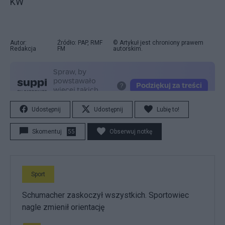
KW
Autor:
Źródło: PAP, RMF
© Artykuł jest chroniony prawem
Redakcja
FM
autorskim.
Udostępnij
Udostępnij
Lubię to!
Skomentuj
55
Obserwuj notkę
Sport
Schumacher zaskoczył wszystkich. Sportowiec
nagle zmienił orientację