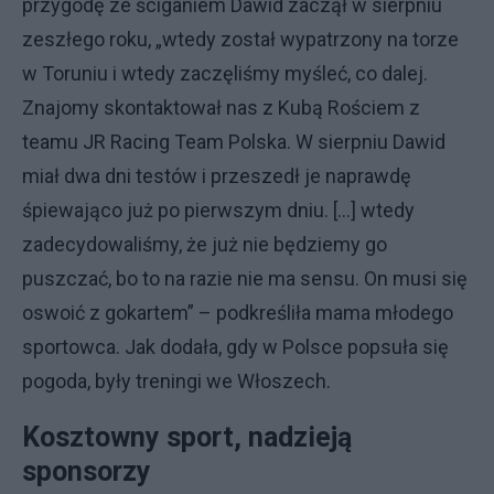
przygodę ze ściganiem Dawid zaczął w sierpniu
zeszłego roku, „wtedy został wypatrzony na torze
w Toruniu i wtedy zaczęliśmy myśleć, co dalej.
Znajomy skontaktował nas z Kubą Rościem z
teamu JR Racing Team Polska. W sierpniu Dawid
miał dwa dni testów i przeszedł je naprawdę
śpiewająco już po pierwszym dniu. […] wtedy
zadecydowaliśmy, że już nie będziemy go
puszczać, bo to na razie nie ma sensu. On musi się
oswoić z gokartem” – podkreśliła mama młodego
sportowca. Jak dodała, gdy w Polsce popsuła się
pogoda, były treningi we Włoszech.
Kosztowny sport, nadzieją
sponsorzy