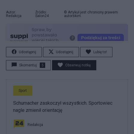
Autor:
Źródło:
© Artykuł jest chroniony prawem
Redakcja
Salon24
autorskim.
Udostępnij
Udostępnij
Lubię to!
Skomentuj
5
Obserwuj notkę
Sport
Schumacher zaskoczył wszystkich. Sportowiec
nagle zmienił orientację
Redakcja