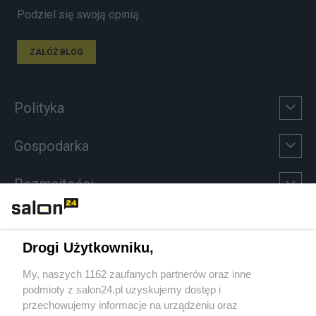
Podziel się swoją opinią
ZAŁÓŻ BLOG
Polityka
Gospodarka
Rozmaitości
Technologie
Drogi Użytkowniku,
Sport
My, naszych 1162 zaufanych partnerów oraz inne
podmioty z salon24.pl uzyskujemy dostęp i
Społeczeństwo
przechowujemy informacje na urządzeniu oraz