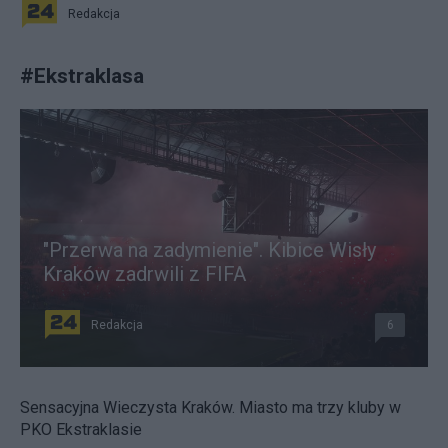
Redakcja
#
Ekstraklasa
"Przerwa na zadymienie". Kibice Wisły
Kraków zadrwili z FIFA
Redakcja
6
Sensacyjna Wieczysta Kraków. Miasto ma trzy kluby w
PKO Ekstraklasie