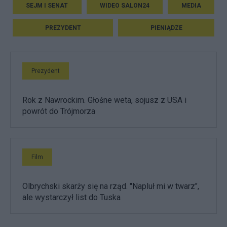
SEJM I SENAT
WIDEO SALON24
MEDIA
PREZYDENT
PIENIĄDZE
Prezydent
Rok z Nawrockim. Głośne weta, sojusz z USA i
powrót do Trójmorza
Film
Olbrychski skarży się na rząd. "Napluł mi w twarz",
ale wystarczył list do Tuska