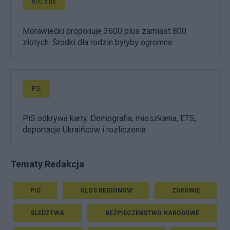
800 plus
Morawiecki proponuje 3600 plus zamiast 800
złotych. Środki dla rodzin byłyby ogromne
PiS
PiS odkrywa karty. Demografia, mieszkania, ETS,
deportacje Ukraińców i rozliczenia
Tematy Redakcja
PIS
GŁOS REGIONÓW
ZDROWIE
ŚLEDZTWA
BEZPIECZEŃSTWO NARODOWE