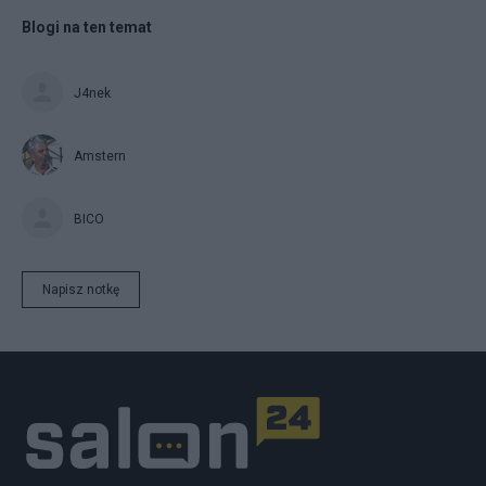
Blogi na ten temat
J4nek
Amstern
BICO
Napisz notkę