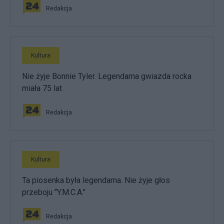
Redakcja
Kultura
Nie żyje Bonnie Tyler. Legendarna gwiazda rocka
miała 75 lat
Redakcja
Kultura
Ta piosenka była legendarna. Nie żyje głos
przeboju "Y.M.C.A."
Redakcja