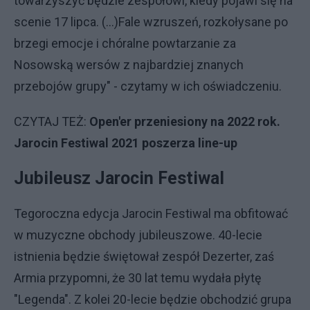
towarzyszyć będzie zespołowi, kiedy pojawi się na
scenie 17 lipca. (...)Fale wzruszeń, rozkołysane po
brzegi emocje i chóralne powtarzanie za
Nosowską wersów z najbardziej znanych
przebojów grupy" - czytamy w ich oświadczeniu.
CZYTAJ TEŻ:
Open'er przeniesiony na 2022 rok.
Jarocin Festiwal 2021 poszerza line-up
Jubileusz Jarocin Festiwal
Tegoroczna edycja Jarocin Festiwal ma obfitować
w muzyczne obchody jubileuszowe. 40-lecie
istnienia będzie świętował zespół Dezerter, zaś
Armia przypomni, że 30 lat temu wydała płytę
"Legenda". Z kolei 20-lecie będzie obchodzić grupa