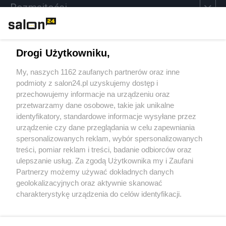
Rozmaitości
Technologie
Drogi Użytkowniku,
Sport
My, naszych 1162 zaufanych partnerów oraz inne
podmioty z salon24.pl uzyskujemy dostęp i
Społeczeństwo
przechowujemy informacje na urządzeniu oraz
przetwarzamy dane osobowe, takie jak unikalne
Kultura
identyfikatory, standardowe informacje wysyłane przez
urządzenie czy dane przeglądania w celu zapewniania
spersonalizowanych reklam, wybór spersonalizowanych
treści, pomiar reklam i treści, badanie odbiorców oraz
ulepszanie usług. Za zgodą Użytkownika my i Zaufani
X
Facebook
Instagram
Youtube
Partnerzy możemy używać dokładnych danych
geolokalizacyjnych oraz aktywnie skanować
charakterystykę urządzenia do celów identyfikacji.
Web Content Media sp. z o. o. © 2022
Ponieważ cenimy Twoją prywatność, prosimy o zgodę na
korzystanie z tych technologii poprzez kliknięcie