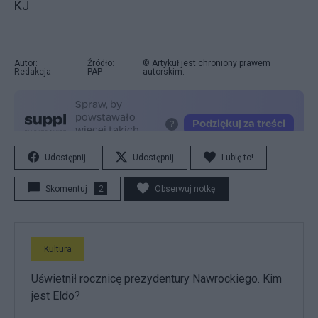
KJ
Autor:
Źródło:
© Artykuł jest chroniony prawem
Redakcja
PAP
autorskim.
Udostępnij
Udostępnij
Lubię to!
Skomentuj
2
Obserwuj notkę
Kultura
Uświetnił rocznicę prezydentury Nawrockiego. Kim
jest Eldo?