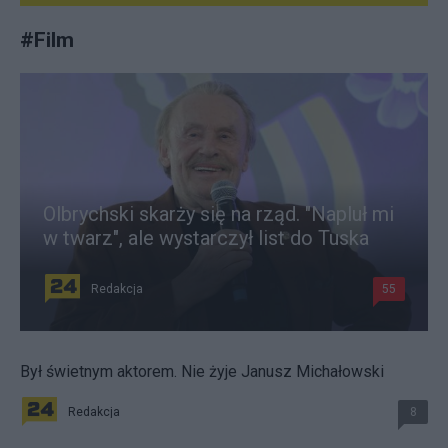
#
Film
Olbrychski skarży się na rząd. "Napluł mi
w twarz", ale wystarczył list do Tuska
Redakcja
55
Był świetnym aktorem. Nie żyje Janusz Michałowski
Redakcja
8