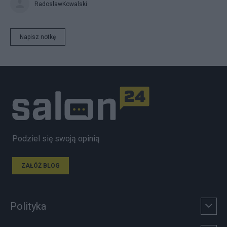
RadoslawKowalski
Napisz notkę
Podziel się swoją opinią
ZAŁÓŻ BLOG
Polityka