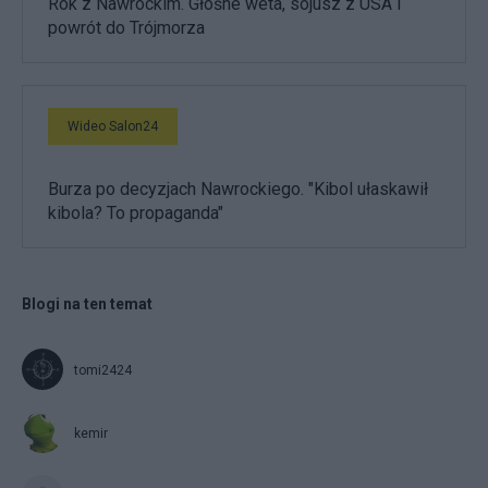
Rok z Nawrockim. Głośne weta, sojusz z USA i
powrót do Trójmorza
Wideo Salon24
Burza po decyzjach Nawrockiego. "Kibol ułaskawił
kibola? To propaganda"
Blogi na ten temat
tomi2424
kemir