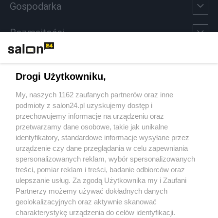
Gospodarka
Rozmaitości
Technologie
Drogi Użytkowniku,
Sport
My, naszych 1162 zaufanych partnerów oraz inne
podmioty z salon24.pl uzyskujemy dostęp i
Społeczeństwo
przechowujemy informacje na urządzeniu oraz
przetwarzamy dane osobowe, takie jak unikalne
Kultura
identyfikatory, standardowe informacje wysyłane przez
urządzenie czy dane przeglądania w celu zapewniania
spersonalizowanych reklam, wybór spersonalizowanych
treści, pomiar reklam i treści, badanie odbiorców oraz
ulepszanie usług. Za zgodą Użytkownika my i Zaufani
X
Facebook
Instagram
Youtube
Partnerzy możemy używać dokładnych danych
geolokalizacyjnych oraz aktywnie skanować
charakterystykę urządzenia do celów identyfikacji.