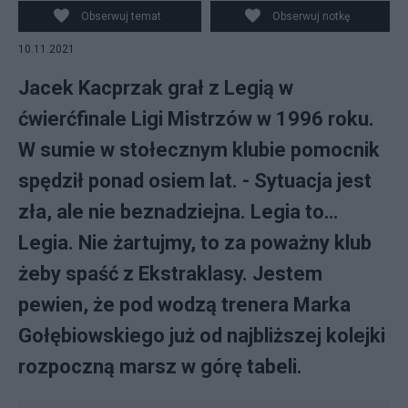
PAP/Leszek Szymański
Obserwuj temat
Obserwuj notkę
10.11.2021
Jacek Kacprzak grał z Legią w
ćwierćfinale Ligi Mistrzów w 1996 roku.
W sumie w stołecznym klubie pomocnik
spędził ponad osiem lat. - Sytuacja jest
zła, ale nie beznadziejna. Legia to…
Legia. Nie żartujmy, to za poważny klub
żeby spaść z Ekstraklasy. Jestem
pewien, że pod wodzą trenera Marka
Gołębiowskiego już od najbliższej kolejki
rozpoczną marsz w górę tabeli.