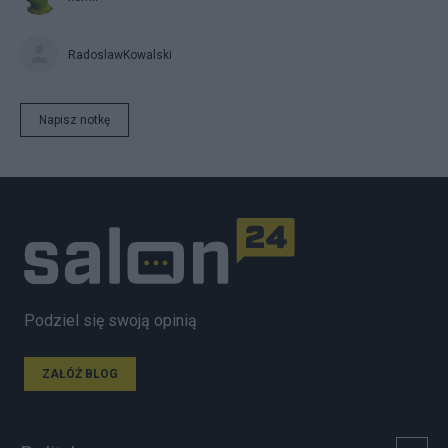
RadoslawKowalski
Napisz notkę
Podziel się swoją opinią
ZAŁÓŻ BLOG