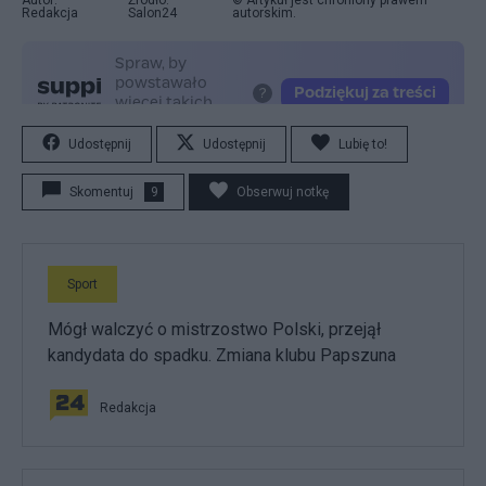
Redakcja
Salon24
autorskim.
Udostępnij
Udostępnij
Lubię to!
Skomentuj
9
Obserwuj notkę
Sport
Mógł walczyć o mistrzostwo Polski, przejął
kandydata do spadku. Zmiana klubu Papszuna
Redakcja