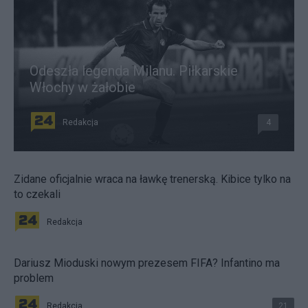
Odeszła legenda Milanu. Piłkarskie
Włochy w żałobie
Redakcja
4
Zidane oficjalnie wraca na ławkę trenerską. Kibice tylko na
to czekali
Redakcja
Dariusz Mioduski nowym prezesem FIFA? Infantino ma
problem
Redakcja
21