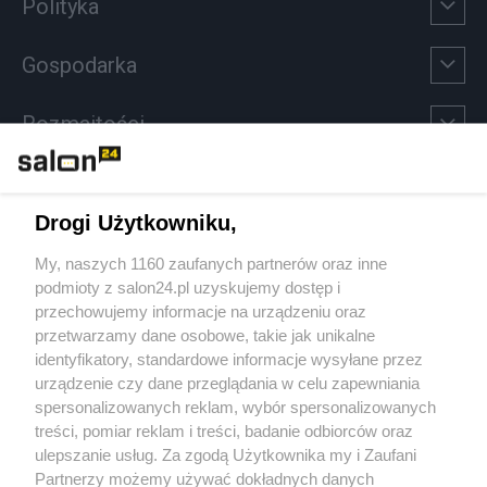
Polityka
Gospodarka
Rozmaitości
Technologie
Drogi Użytkowniku,
Sport
My, naszych 1160 zaufanych partnerów oraz inne
podmioty z salon24.pl uzyskujemy dostęp i
Społeczeństwo
przechowujemy informacje na urządzeniu oraz
przetwarzamy dane osobowe, takie jak unikalne
Kultura
identyfikatory, standardowe informacje wysyłane przez
urządzenie czy dane przeglądania w celu zapewniania
spersonalizowanych reklam, wybór spersonalizowanych
treści, pomiar reklam i treści, badanie odbiorców oraz
ulepszanie usług. Za zgodą Użytkownika my i Zaufani
X
Facebook
Instagram
Youtube
Partnerzy możemy używać dokładnych danych