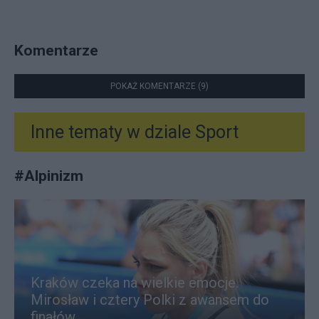
Komentarze
POKAŻ KOMENTARZE (9)
Inne tematy w dziale
Sport
#
Alpinizm
Kraków czeka na wielkie emocje.
Mirosław i cztery Polki z awansem do
finałów