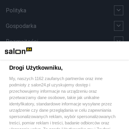
Polityka
Gospodarka
Rozmaitości
Technologie
Drogi Użytkowniku,
Sport
My, naszych 1162 zaufanych partnerów oraz inne
podmioty z salon24.pl uzyskujemy dostęp i
Społeczeństwo
przechowujemy informacje na urządzeniu oraz
przetwarzamy dane osobowe, takie jak unikalne
Kultura
identyfikatory, standardowe informacje wysyłane przez
urządzenie czy dane przeglądania w celu zapewniania
spersonalizowanych reklam, wybór spersonalizowanych
treści, pomiar reklam i treści, badanie odbiorców oraz
ulepszanie usług. Za zgodą Użytkownika my i Zaufani