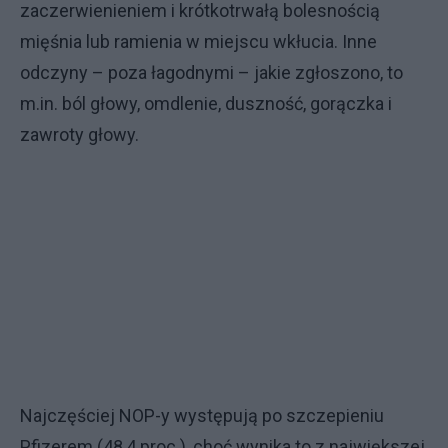
zaczerwienieniem i krótkotrwałą bolesnością
mięśnia lub ramienia w miejscu wkłucia. Inne
odczyny – poza łagodnymi – jakie zgłoszono, to
m.in. ból głowy, omdlenie, duszność, gorączka i
zawroty głowy.
Najczęściej NOP-y występują po szczepieniu
Pfizerem (48,4 proc.), choć wynika to z największej