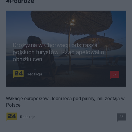
#
Podróże
Drożyzna w Chorwacji odstrasza
polskich turystów. Rząd apelował o
obniżki cen
Redakcja
67
Wakacje europosłów. Jedni lecą pod palmy, inni zostają w
Polsce
Redakcja
35