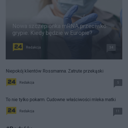
Nowa szczepionka mRNA przeciwko
grypie. Kiedy będzie w Europie?
Redakcja
34
Niepokój klientów Rossmanna. Zatrute przekąski
Redakcja
5
To nie tylko pokarm. Cudowne właściwości mleka matki
Redakcja
11