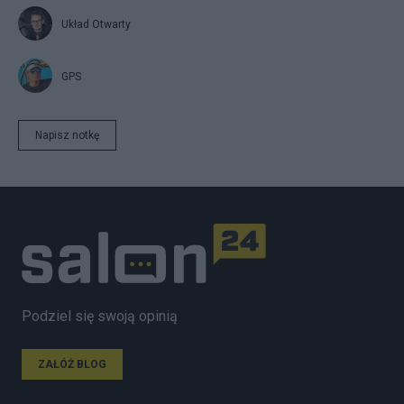
Układ Otwarty
GPS
Napisz notkę
Podziel się swoją opinią
ZAŁÓŻ BLOG