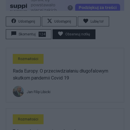
Udostępnij
Udostępnij
Lubię to!
Skomentuj
124
Obserwuj notkę
Rozmaitości
Rada Europy. O przeciwdziałaniu długofalowym
skutkom pandemii Covid 19
Jan Filip Libicki
Rozmaitości