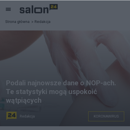
Strona główna
Redakcja
Podali najnowsze dane o NOP-ach.
Te statystyki mogą uspokoić
wątpiących
Redakcja
KORONAWIRUS
Aktualna statystyka NOP-ów po szczepionce na COVID-