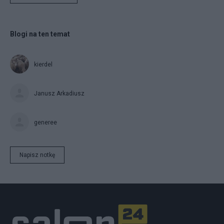
Blogi na ten temat
kierdel
Janusz Arkadiusz
generee
Napisz notkę