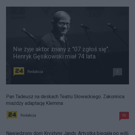
Nie żyje aktor znany z "07 zgłoś się".
Henryk Gęsikowski miał 74 lata
Redakcja
1
Pan Tadeusz na deskach Teatru Słowackiego. Zakonnica
miażdży adaptację Klemma
Redakcja
96
Nawiedzony dom Krystyny Jandy. Artystka biegała po willi