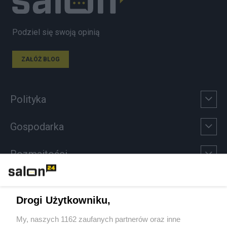
Podziel się swoją opinią
ZAŁÓŻ BLOG
Polityka
Gospodarka
Rozmaitości
Technologie
Drogi Użytkowniku,
Sport
My, naszych 1162 zaufanych partnerów oraz inne