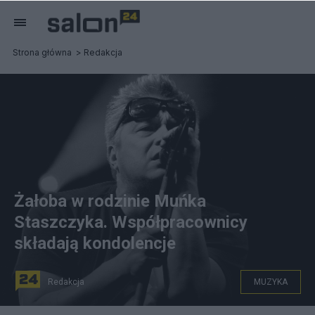
Strona główna
Redakcja
Żałoba w rodzinie Muńka
Staszczyka. Współpracownicy
składają kondolencje
Redakcja
MUZYKA
Piotr Frydecki, CC BY-SA 3.0