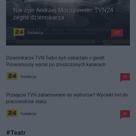
Nie żyje Andrzej Morozowski. TVN24
żegna dziennikarza
Redakcja
127
Dziennikarze TVN Turbo byli oskarżani o gwałt.
Prowomocny wyrok po zniszczonych karierach
Redakcja
22
Przejęcie TVN zahamowane do wyborów? Wyciekł list do
pracowników stacji
Redakcja
40
#
Teatr