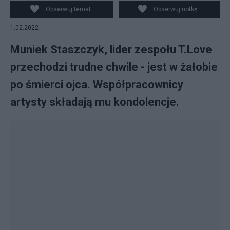
<https://creativecommons.org/licenses/by-sa/3.0>, via
Obserwuj temat
Obserwuj notkę
Wikimedia Commons
1.02.2022
Muniek Staszczyk, lider zespołu T.Love
przechodzi trudne chwile - jest w żałobie
po śmierci ojca. Współpracownicy
artysty składają mu kondolencje.