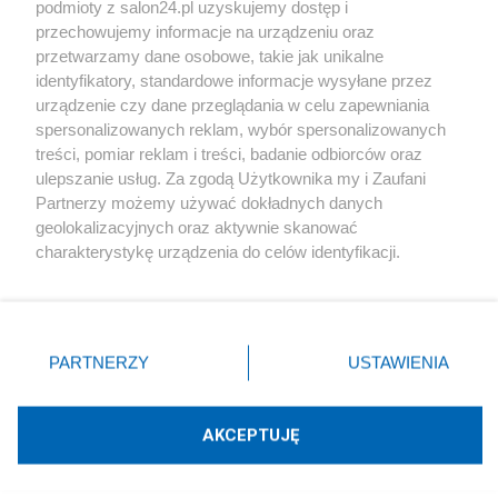
podmioty z salon24.pl uzyskujemy dostęp i
Społeczeństwo
przechowujemy informacje na urządzeniu oraz
przetwarzamy dane osobowe, takie jak unikalne
Kultura
identyfikatory, standardowe informacje wysyłane przez
urządzenie czy dane przeglądania w celu zapewniania
spersonalizowanych reklam, wybór spersonalizowanych
treści, pomiar reklam i treści, badanie odbiorców oraz
ulepszanie usług. Za zgodą Użytkownika my i Zaufani
X
Facebook
Instagram
Youtube
Partnerzy możemy używać dokładnych danych
geolokalizacyjnych oraz aktywnie skanować
charakterystykę urządzenia do celów identyfikacji.
Web Content Media sp. z o. o. © 2022
Ponieważ cenimy Twoją prywatność, prosimy o zgodę na
korzystanie z tych technologii poprzez kliknięcie
„Akceptuję”. Zgoda jest dobrowolna i zawsze możesz ją
Pomoc
O nas
Praca
Reklama
Kontakt
zmienić/wycofać klikając przycisk ustawień prywatności
PARTNERZY
USTAWIENIA
znajdujący się w lewym dolnym rogu strony
. Niektóre
rodzaje przetwarzania danych nie wymagają zgody
użytkownika, ale masz prawo sprzeciwić się takiemu
AKCEPTUJĘ
przetwarzaniu. Preferencje będą miały zastosowania tylko
Technologię dostarcza:
W3media.pl
na tej witrynie.