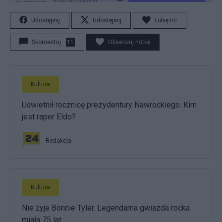
Udostępnij
Udostępnij
Lubię to!
Skomentuj
11
Obserwuj notkę
Kultura
Uświetnił rocznicę prezydentury Nawrockiego. Kim
jest raper Eldo?
Redakcja
Kultura
Nie żyje Bonnie Tyler. Legendarna gwiazda rocka
miała 75 lat