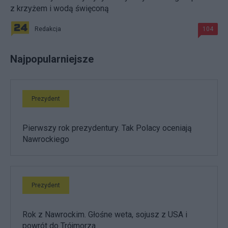
z krzyżem i wodą święconą
Redakcja
104
Najpopularniejsze
Prezydent
Pierwszy rok prezydentury. Tak Polacy oceniają
Nawrockiego
Prezydent
Rok z Nawrockim. Głośne weta, sojusz z USA i
powrót do Trójmorza