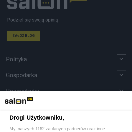
Podziel się swoją opinią
ZAŁÓŻ BLOG
Polityka
Gospodarka
Rozmaitości
Technologie
Drogi Użytkowniku,
Sport
My, naszych 1162 zaufanych partnerów oraz inne