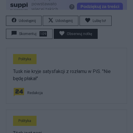
Udostępnij
Udostępnij
Lubię to!
Skomentuj
109
Obserwuj notkę
Polityka
Tusk nie kryje satysfakcji z rozłamu w PiS. "Nie
będę płakał"
Redakcja
Polityka