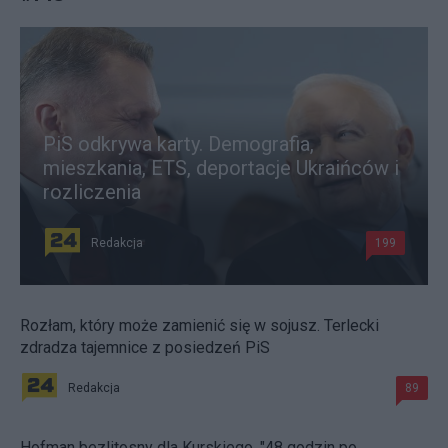
PiS odkrywa karty. Demografia,
mieszkania, ETS, deportacje Ukraińców i
rozliczenia
Redakcja
199
Rozłam, który może zamienić się w sojusz. Terlecki
zdradza tajemnice z posiedzeń PiS
Redakcja
89
Hofman bezlitosny dla Kurskiego. "48 godzin po