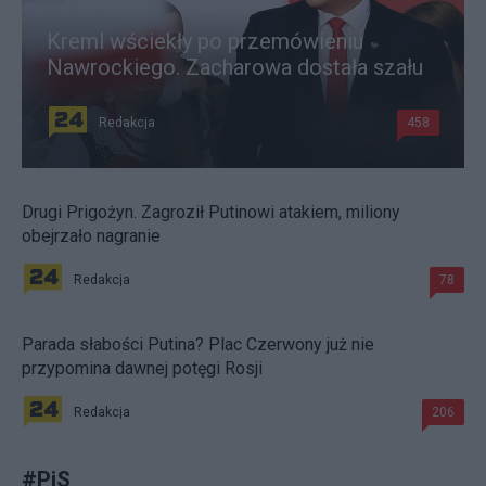
Kreml wściekły po przemówieniu
Nawrockiego. Zacharowa dostała szału
Redakcja
458
Drugi Prigożyn. Zagroził Putinowi atakiem, miliony
obejrzało nagranie
Redakcja
78
Parada słabości Putina? Plac Czerwony już nie
przypomina dawnej potęgi Rosji
Redakcja
206
#
PiS