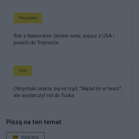
Prezydent
Rok z Nawrockim. Głośne weta, sojusz z USA i
powrót do Trójmorza
Film
Olbrychski skarży się na rząd. "Napluł mi w twarz",
ale wystarczył list do Tuska
Piszą na ten temat
Rafał Woś