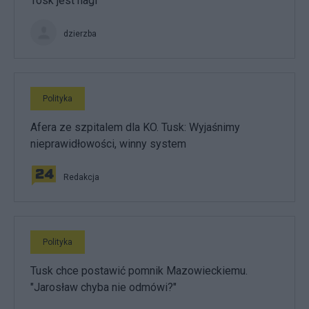
Tósk jest nagi
dzierzba
Polityka
Afera ze szpitalem dla KO. Tusk: Wyjaśnimy
nieprawidłowości, winny system
Redakcja
Polityka
Tusk chce postawić pomnik Mazowieckiemu.
"Jarosław chyba nie odmówi?"