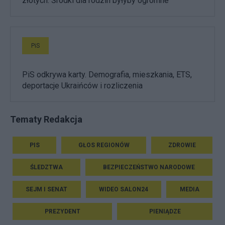
złotych. Środki dla rodzin byłyby ogromne
PiS
PiS odkrywa karty. Demografia, mieszkania, ETS,
deportacje Ukraińców i rozliczenia
Tematy Redakcja
PIS
GŁOS REGIONÓW
ZDROWIE
ŚLEDZTWA
BEZPIECZEŃSTWO NARODOWE
SEJM I SENAT
WIDEO SALON24
MEDIA
PREZYDENT
PIENIĄDZE