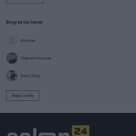
Blogi na ten temat
dzierzba
Zbigniew Kuźmiuk
Beem.Deep
Napisz notkę