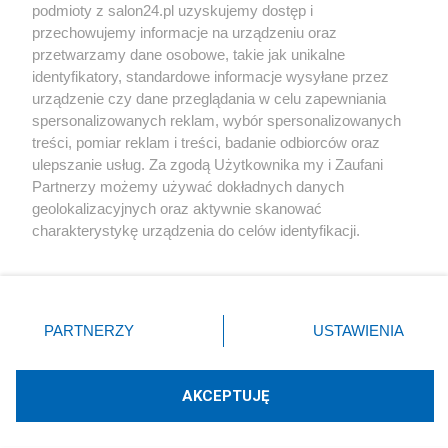
podmioty z salon24.pl uzyskujemy dostęp i
Społeczeństwo
przechowujemy informacje na urządzeniu oraz
przetwarzamy dane osobowe, takie jak unikalne
Kultura
identyfikatory, standardowe informacje wysyłane przez
urządzenie czy dane przeglądania w celu zapewniania
spersonalizowanych reklam, wybór spersonalizowanych
treści, pomiar reklam i treści, badanie odbiorców oraz
ulepszanie usług. Za zgodą Użytkownika my i Zaufani
X
Facebook
Instagram
Youtube
Partnerzy możemy używać dokładnych danych
geolokalizacyjnych oraz aktywnie skanować
charakterystykę urządzenia do celów identyfikacji.
Web Content Media sp. z o. o. © 2022
Ponieważ cenimy Twoją prywatność, prosimy o zgodę na
korzystanie z tych technologii poprzez kliknięcie
„Akceptuję”. Zgoda jest dobrowolna i zawsze możesz ją
Pomoc
O nas
Praca
Reklama
Kontakt
zmienić/wycofać klikając przycisk ustawień prywatności
PARTNERZY
USTAWIENIA
znajdujący się w lewym dolnym rogu strony
. Niektóre
rodzaje przetwarzania danych nie wymagają zgody
użytkownika, ale masz prawo sprzeciwić się takiemu
AKCEPTUJĘ
przetwarzaniu. Preferencje będą miały zastosowania tylko
Technologię dostarcza:
W3media.pl
na tej witrynie.