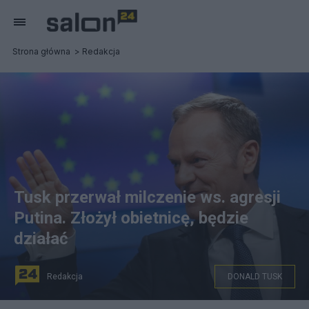
Strona główna
Redakcja
Tusk przerwał milczenie ws. agresji
Putina. Złożył obietnicę, będzie
działać
Redakcja
DONALD TUSK
Donald Tusk twierdzi, że to godzina próby dla Europy.