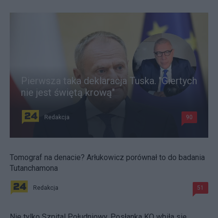
Pierwsza taka deklaracja Tuska. "Giertych
nie jest świętą krową"
Redakcja
90
Tomograf na denacie? Arłukowicz porównał to do badania
Tutanchamona
Redakcja
51
Nie tylko Szpital Południowy. Posłanka KO wbiła się