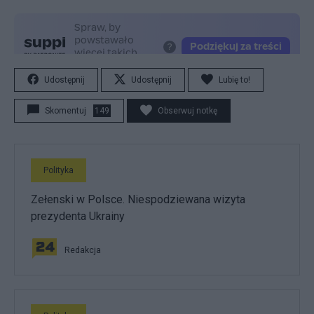
Udostępnij
Udostępnij
Lubię to!
Skomentuj
149
Obserwuj notkę
Polityka
Zełenski w Polsce. Niespodziewana wizyta
prezydenta Ukrainy
Redakcja