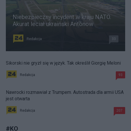
Niebezpieczny incydent w kraju NATO.
Akurat leciał ukraiński Antonow
Redakcja
33
Sikorski nie gryzł się w język. Tak określił Giorgię Meloni
Redakcja
93
Nawrocki rozmawiał z Trumpem. Autostrada dla armii USA
jest otwarta
Redakcja
207
#
KO