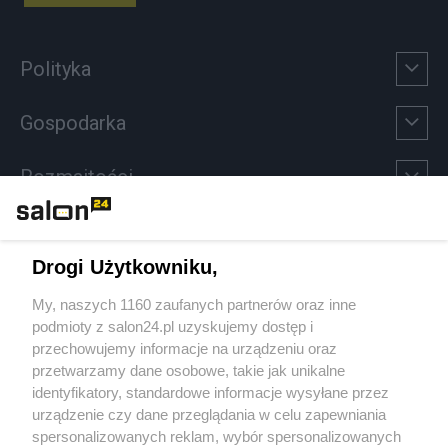
Polityka
Gospodarka
Rozmaitości
Technologie
Drogi Użytkowniku,
Sport
My, naszych 1160 zaufanych partnerów oraz inne
podmioty z salon24.pl uzyskujemy dostęp i
Społeczeństwo
przechowujemy informacje na urządzeniu oraz
przetwarzamy dane osobowe, takie jak unikalne
Kultura
identyfikatory, standardowe informacje wysyłane przez
urządzenie czy dane przeglądania w celu zapewniania
spersonalizowanych reklam, wybór spersonalizowanych