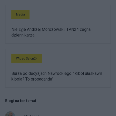
Media
Nie żyje Andrzej Morozowski. TVN24 żegna
dziennikarza
Wideo Salon24
Burza po decyzjach Nawrockiego. "Kibol ułaskawił
kibola? To propaganda"
Blogi na ten temat