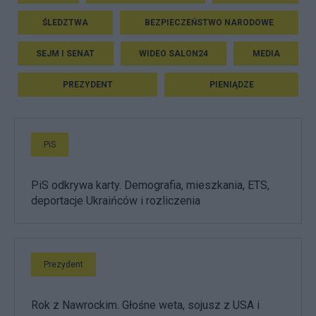
ŚLEDZTWA
BEZPIECZEŃSTWO NARODOWE
SEJM I SENAT
WIDEO SALON24
MEDIA
PREZYDENT
PIENIĄDZE
PiS
PiS odkrywa karty. Demografia, mieszkania, ETS,
deportacje Ukraińców i rozliczenia
Prezydent
Rok z Nawrockim. Głośne weta, sojusz z USA i