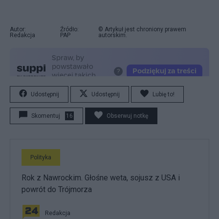
Autor:
Źródło:
© Artykuł jest chroniony prawem
Redakcja
PAP
autorskim.
Udostępnij
Udostępnij
Lubię to!
Skomentuj
16
Obserwuj notkę
Polityka
Rok z Nawrockim. Głośne weta, sojusz z USA i
powrót do Trójmorza
Redakcja