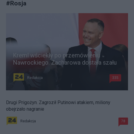
#
Rosja
Kreml wściekły po przemówieniu
Nawrockiego. Zacharowa dostała szału
Redakcja
335
Drugi Prigożyn. Zagroził Putinowi atakiem, miliony
obejrzało nagranie
Redakcja
78