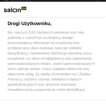
Rozmaitości
Technologie
Drogi Użytkowniku,
Sport
My, naszych 1162 zaufanych partnerów oraz inne
podmioty z salon24.pl uzyskujemy dostęp i
Społeczeństwo
przechowujemy informacje na urządzeniu oraz
przetwarzamy dane osobowe, takie jak unikalne
Kultura
identyfikatory, standardowe informacje wysyłane przez
urządzenie czy dane przeglądania w celu zapewniania
spersonalizowanych reklam, wybór spersonalizowanych
treści, pomiar reklam i treści, badanie odbiorców oraz
ulepszanie usług. Za zgodą Użytkownika my i Zaufani
X
Facebook
Instagram
Youtube
Partnerzy możemy używać dokładnych danych
geolokalizacyjnych oraz aktywnie skanować
charakterystykę urządzenia do celów identyfikacji.
Web Content Media sp. z o. o. © 2022
Ponieważ cenimy Twoją prywatność, prosimy o zgodę na
korzystanie z tych technologii poprzez kliknięcie
„Akceptuję”. Zgoda jest dobrowolna i zawsze możesz ją