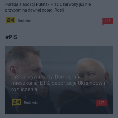
Parada słabości Putina? Plac Czerwony już nie
przypomina dawnej potęgi Rosji
Redakcja
206
#
PiS
PiS odkrywa karty. Demografia,
mieszkania, ETS, deportacje Ukraińców i
rozliczenia
Redakcja
197