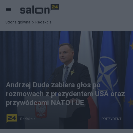
Strona główna
Redakcja
Andrzej Duda zabiera głos po
rozmowach z prezydentem USA oraz
przywódcami NATO i UE
Redakcja
PREZYDENT
PAP