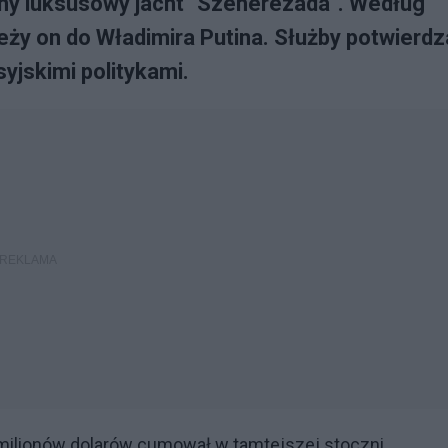
ny luksusowy jacht "Szeherezada". Według
eży on do Władimira Putina. Służby potwierdz
syjskimi politykami.
0 milionów dolarów cumował w tamtejszej stoczni.