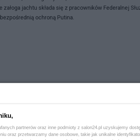
e załoga jachtu składa się z pracowników Federalnej Słu
. bezpośrednią ochroną Putina.
niku,
fanych partnerów oraz inne podmioty z salon24.pl uzyskujemy dost
niu oraz przetwarzamy dane osobowe, takie jak unikalne identyfikat