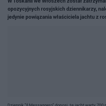
W Toskanii we Włoszech został zatrzyma
opozycyjnych rosyjskich dziennikarzy, nal
jedynie powiązania właściciela jachtu z ro
Dziennik "Il Messaggero" donosi, że jacht warty 70