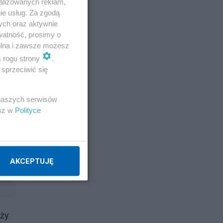
alizowanych reklam,
ie usług. Za zgodą
ych oraz aktywnie
watność, prosimy o
wolna i zawsze możesz
m rogu strony
.
sprzeciwić się
 naszych serwisów
esz w
Polityce
AKCEPTUJĘ
eży