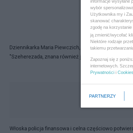
informacje wysyłane 
wybór spersonalizowan
Użytkownika my i Zau
skanować charakterys
zgodę na korzystanie 
ją zmienić/wycofać kl
Niektóre rodzaje prz
Dziennikarka Maria Piewczich, która była zaangażo
takiemu przetwarzaniu
"Szeherezada, znana również jako tajny superjacht 
Zapoznaj się z poniż
internetowych. Szcze
Prywatności
i
Cookie
PARTNERZY
Włoska policja finansowa i celna częściowo potwier