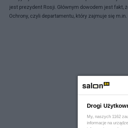
jest prezydent Rosji. Głównym dowodem jest fakt, ż
Ochrony, czyli departamentu, który zajmuje się m.in
Drogi Użytkow
My, naszych 1162 zau
informacje na urządze