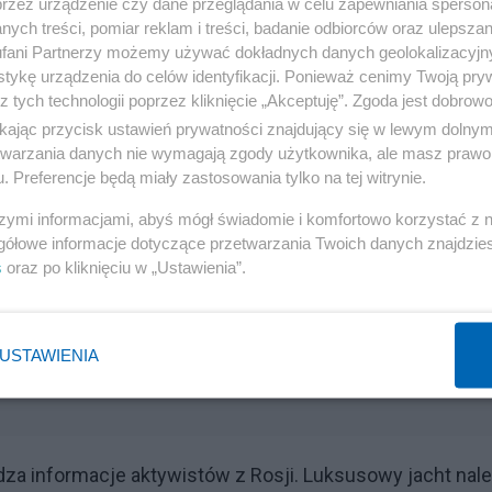
przez urządzenie czy dane przeglądania w celu zapewniania sperson
ych treści, pomiar reklam i treści, badanie odbiorców oraz ulepszan
fani Partnerzy możemy używać dokładnych danych geolokalizacyjn
tykę urządzenia do celów identyfikacji. Ponieważ cenimy Twoją pry
z tych technologii poprzez kliknięcie „Akceptuję”. Zgoda jest dobro
ikając przycisk ustawień prywatności znajdujący się w lewym dolny
etwarzania danych nie wymagają zgody użytkownika, ale masz prawo 
wana we wspomniane śledztwo, napisała na Twitterze:
. Preferencje będą miały zastosowania tylko na tej witrynie.
Putina, została właśnie aresztowana we Włoszech".
szymi informacjami, abyś mógł świadomie i komfortowo korzystać z
gółowe informacje dotyczące przetwarzania Twoich danych znajdzi
Reklama
s
oraz po kliknięciu w „Ustawienia”.
USTAWIENIA
dza informacje aktywistów z Rosji. Luksusowy jacht nal