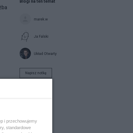
Blogi na ten temat
żba
marek.w
Ja Falski
Układ Otwarty
Napisz notkę
ęp i przechowujemy
ory, standardowe