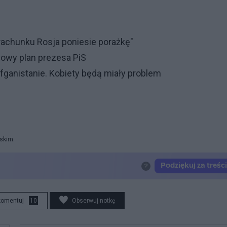
rachunku Rosja poniesie porażkę"
Nowy plan prezesa PiS
ganistanie. Kobiety będą miały problem
rskim.
komentuj
10
Obserwuj notkę