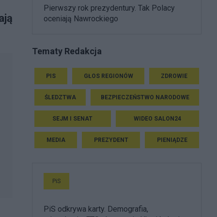
Pierwszy rok prezydentury. Tak Polacy
ają
oceniają Nawrockiego
Tematy Redakcja
PIS
GŁOS REGIONÓW
ZDROWIE
ŚLEDZTWA
BEZPIECZEŃSTWO NARODOWE
SEJM I SENAT
WIDEO SALON24
MEDIA
PREZYDENT
PIENIĄDZE
PiS
PiS odkrywa karty. Demografia,