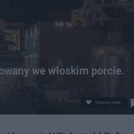
owany we włoskim porcie.
Obserwuj notkę
 jacht "Szeherezada". Twitter/@RanczoOli