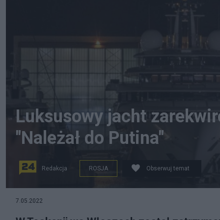
Luksusowy jacht zarekwir
"Należał do Putina"
Redakcja
ROSJA
Obserwuj temat
W Toskanii we Włoszech został zatrzymany luksusowy
7.05.2022