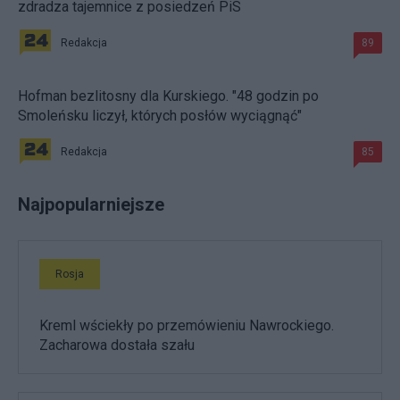
zdradza tajemnice z posiedzeń PiS
Redakcja
89
Hofman bezlitosny dla Kurskiego. "48 godzin po
Smoleńsku liczył, których posłów wyciągnąć"
Redakcja
85
Najpopularniejsze
Rosja
Kreml wściekły po przemówieniu Nawrockiego.
Zacharowa dostała szału