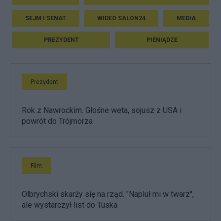
SEJM I SENAT
WIDEO SALON24
MEDIA
PREZYDENT
PIENIĄDZE
Prezydent
Rok z Nawrockim. Głośne weta, sojusz z USA i
powrót do Trójmorza
Film
Olbrychski skarży się na rząd. "Napluł mi w twarz",
ale wystarczył list do Tuska