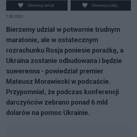
podczas konferencji prasowej w siedzibie Ochotniczej
Obserwuj temat
Obserwuj notkę
Straży Pożarnej w Kroczewie, 6 bm. Premier
7.05.2022
zapowiedział pierwszą w historii ustawę o OSP. (mr)
PAP/Rafał Guz
Bierzemy udział w potwornie trudnym
maratonie, ale w ostatecznym
rozrachunku Rosja poniesie porażkę, a
Ukraina zostanie odbudowana i będzie
suwerenna - powiedział premier
Mateusz Morawiecki w podcaście.
Przypomniał, że podczas konferencji
darczyńców zebrano ponad 6 mld
dolarów na pomoc Ukrainie.