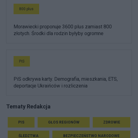
800 plus
Morawiecki proponuje 3600 plus zamiast 800
złotych. Środki dla rodzin byłyby ogromne
PiS
PiS odkrywa karty. Demografia, mieszkania, ETS,
deportacje Ukraińców i rozliczenia
Tematy Redakcja
PIS
GŁOS REGIONÓW
ZDROWIE
ŚLEDZTWA
BEZPIECZEŃSTWO NARODOWE