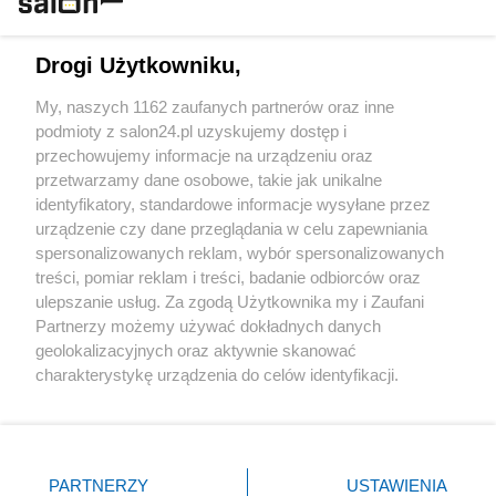
Technologie
Drogi Użytkowniku,
Sport
My, naszych 1162 zaufanych partnerów oraz inne
podmioty z salon24.pl uzyskujemy dostęp i
Społeczeństwo
przechowujemy informacje na urządzeniu oraz
przetwarzamy dane osobowe, takie jak unikalne
Kultura
identyfikatory, standardowe informacje wysyłane przez
urządzenie czy dane przeglądania w celu zapewniania
spersonalizowanych reklam, wybór spersonalizowanych
treści, pomiar reklam i treści, badanie odbiorców oraz
ulepszanie usług. Za zgodą Użytkownika my i Zaufani
X
Facebook
Instagram
Youtube
Partnerzy możemy używać dokładnych danych
geolokalizacyjnych oraz aktywnie skanować
charakterystykę urządzenia do celów identyfikacji.
Web Content Media sp. z o. o. © 2022
Ponieważ cenimy Twoją prywatność, prosimy o zgodę na
korzystanie z tych technologii poprzez kliknięcie
„Akceptuję”. Zgoda jest dobrowolna i zawsze możesz ją
Pomoc
O nas
Praca
Reklama
Kontakt
zmienić/wycofać klikając przycisk ustawień prywatności
PARTNERZY
USTAWIENIA