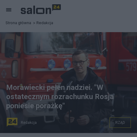
Strona główna
Redakcja
Morawiecki pełen nadziei. "W
ostatecznym rozrachunku Rosja
poniesie porażkę"
Redakcja
RZĄD
Kroczewo, 06.05.2022. Premier Mateusz Morawiecki