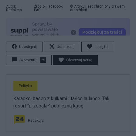
Autor:
Źródło: Facebook,
© Artykuł jest chroniony prawem
Redakcja
PAP
autorskim.
Udostępnij
Udostępnij
Lubię to!
Skomentuj
25
Obserwuj notkę
Polityka
Karaoke, basen z kulkami i tańce hulańce. Tak
resort "przepalał" publiczną kasę
Redakcja