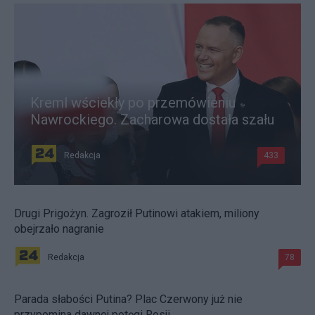
Kreml wściekły po przemówieniu
Nawrockiego. Zacharowa dostała szału
Redakcja
433
Drugi Prigożyn. Zagroził Putinowi atakiem, miliony
obejrzało nagranie
Redakcja
78
Parada słabości Putina? Plac Czerwony już nie
przypomina dawnej potęgi Rosji