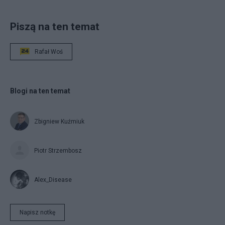
Piszą na ten temat
Rafał Woś
Blogi na ten temat
Zbigniew Kuźmiuk
Piotr Strzembosz
Alex_Disease
Napisz notkę