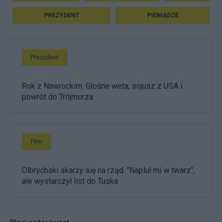
PREZYDENT
PIENIĄDZE
Prezydent
Rok z Nawrockim. Głośne weta, sojusz z USA i
powrót do Trójmorza
Film
Olbrychski skarży się na rząd. "Napluł mi w twarz",
ale wystarczył list do Tuska