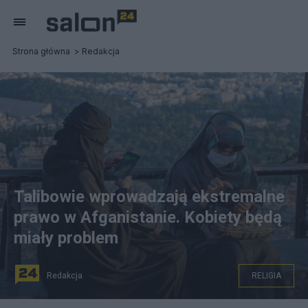
Strona główna
Redakcja
Talibowie wprowadzają ekstremalne
prawo w Afganistanie. Kobiety będą
miały problem
Redakcja
RELIGIA
Hibatullah Akhundzad przywódca Afganistanu i talibów