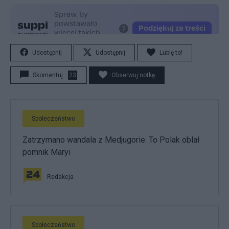
Udostępnij
Udostępnij
Lubię to!
Skomentuj
23
Obserwuj notkę
Społeczeństwo
Zatrzymano wandala z Medjugorie. To Polak oblał
pomnik Maryi
Redakcja
Społeczeństwo