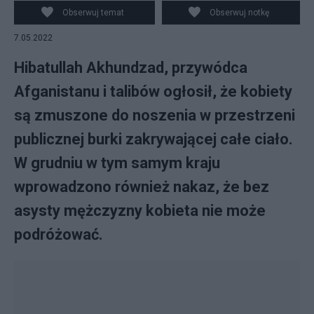
ogłosił, że kobiety są zmuszone do noszenia w
Obserwuj temat
Obserwuj notkę
przestrzeni publicznej burki zakrywającej całe ciało.
7.05.2022
Fot. pxhere.com
Hibatullah Akhundzad, przywódca
Afganistanu i talibów ogłosił, że kobiety
są zmuszone do noszenia w przestrzeni
publicznej burki zakrywającej całe ciało.
W grudniu w tym samym kraju
wprowadzono również nakaz, że bez
asysty mężczyzny kobieta nie może
podróżować.