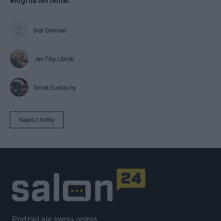
Blogi na ten temat
brat Damian
Jan Filip Libicki
Smok Eustachy
Napisz notkę
Podziel się swoją opinią