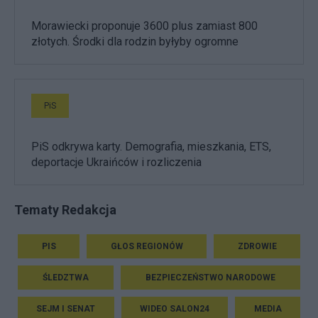
Morawiecki proponuje 3600 plus zamiast 800
złotych. Środki dla rodzin byłyby ogromne
PiS
PiS odkrywa karty. Demografia, mieszkania, ETS,
deportacje Ukraińców i rozliczenia
Tematy Redakcja
PIS
GŁOS REGIONÓW
ZDROWIE
ŚLEDZTWA
BEZPIECZEŃSTWO NARODOWE
SEJM I SENAT
WIDEO SALON24
MEDIA