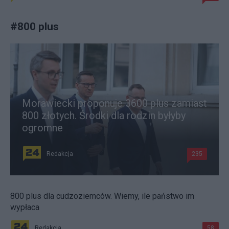
#
800 plus
Morawiecki proponuje 3600 plus zamiast
800 złotych. Środki dla rodzin byłyby
ogromne
Redakcja
235
800 plus dla cudzoziemców. Wiemy, ile państwo im
wypłaca
Redakcja
58