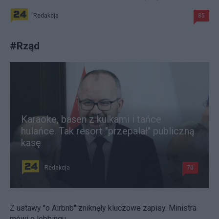
Redakcja
85
#
Rząd
Karaoke, basen z kulkami i tańce
hulańce. Tak resort "przepalał" publiczną
kasę
Redakcja
70
Z ustawy "o Airbnb" zniknęły kluczowe zapisy. Ministra
mówi o lobbingu