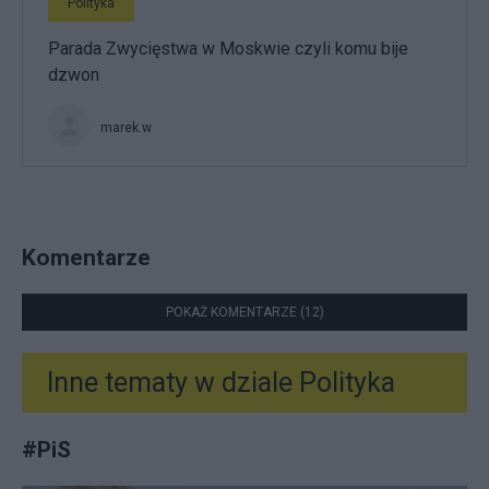
Polityka
Parada Zwycięstwa w Moskwie czyli komu bije
dzwon
marek.w
Komentarze
POKAŻ KOMENTARZE (12)
Inne tematy w dziale
Polityka
#
PiS