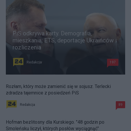
PiS odkrywa karty. Demografia,
mieszkania, ETS, deportacje Ukraińców i
rozliczenia
Redakcja
197
Rozłam, który może zamienić się w sojusz. Terlecki
zdradza tajemnice z posiedzeń PiS
Redakcja
89
Hofman bezlitosny dla Kurskiego. "48 godzin po
Smoleńsku liczył, których posłów wyciągnąć"