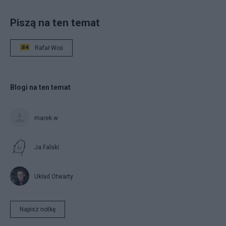
Piszą na ten temat
Rafał Woś
Blogi na ten temat
marek.w
Ja Falski
Układ Otwarty
Napisz notkę