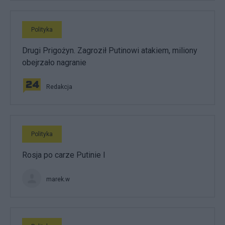
Polityka
Drugi Prigożyn. Zagroził Putinowi atakiem, miliony
obejrzało nagranie
Redakcja
Polityka
Rosja po carze Putinie I
marek.w