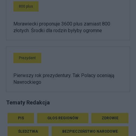
800 plus
Morawiecki proponuje 3600 plus zamiast 800
złotych. Środki dla rodzin byłyby ogromne
Prezydent
Pierwszy rok prezydentury. Tak Polacy oceniają
Nawrockiego
Tematy Redakcja
PIS
GŁOS REGIONÓW
ZDROWIE
ŚLEDZTWA
BEZPIECZEŃSTWO NARODOWE