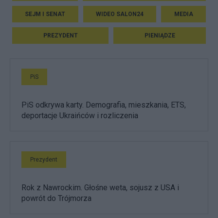
SEJM I SENAT
WIDEO SALON24
MEDIA
PREZYDENT
PIENIĄDZE
PiS
PiS odkrywa karty. Demografia, mieszkania, ETS,
deportacje Ukraińców i rozliczenia
Prezydent
Rok z Nawrockim. Głośne weta, sojusz z USA i
powrót do Trójmorza