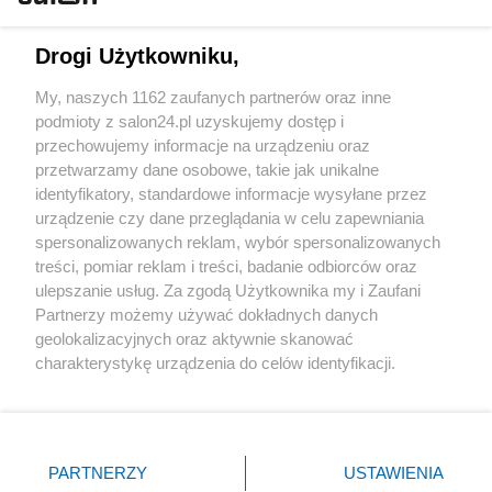
Technologie
Drogi Użytkowniku,
Sport
My, naszych 1162 zaufanych partnerów oraz inne
podmioty z salon24.pl uzyskujemy dostęp i
Społeczeństwo
przechowujemy informacje na urządzeniu oraz
przetwarzamy dane osobowe, takie jak unikalne
Kultura
identyfikatory, standardowe informacje wysyłane przez
urządzenie czy dane przeglądania w celu zapewniania
spersonalizowanych reklam, wybór spersonalizowanych
treści, pomiar reklam i treści, badanie odbiorców oraz
ulepszanie usług. Za zgodą Użytkownika my i Zaufani
X
Facebook
Instagram
Youtube
Partnerzy możemy używać dokładnych danych
geolokalizacyjnych oraz aktywnie skanować
charakterystykę urządzenia do celów identyfikacji.
Web Content Media sp. z o. o. © 2022
Ponieważ cenimy Twoją prywatność, prosimy o zgodę na
korzystanie z tych technologii poprzez kliknięcie
„Akceptuję”. Zgoda jest dobrowolna i zawsze możesz ją
Pomoc
O nas
Praca
Reklama
Kontakt
zmienić/wycofać klikając przycisk ustawień prywatności
PARTNERZY
USTAWIENIA
znajdujący się w lewym dolnym rogu strony
. Niektóre