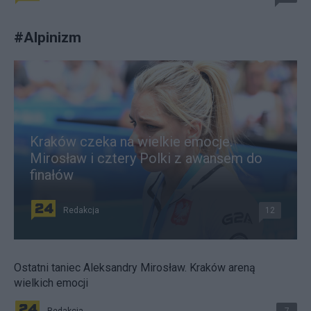
#
Alpinizm
Kraków czeka na wielkie emocje.
Mirosław i cztery Polki z awansem do
finałów
Redakcja
12
Ostatni taniec Aleksandry Mirosław. Kraków areną
wielkich emocji
Redakcja
7