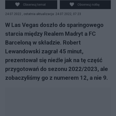
z Realem Madryt w Las Vegas. Fot. PAP/EPA
Obserwuj temat
Obserwuj notkę
24.07.2022 , ostatnia aktualizacja: 24.07.2022, 07:23
W Las Vegas doszło do sparingowego
starcia między Realem Madryt a FC
Barceloną w składzie. Robert
Lewandowski zagrał 45 minut,
prezentował się nieźle jak na tę część
przygotowań do sezonu 2022/2023, ale
zobaczyliśmy go z numerem 12, a nie 9.