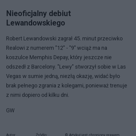
Nieoficjalny debiut
Lewandowskiego
Robert Lewandowski zagrał 45. minut przeciwko
Realowi z numerem "12" - "9" wciąż ma na
koszulce Memphis Depay, który jeszcze nie
odszedł z Barcelony. "Lewy" stworzył sobie w Las
Vegas w sumie jedną, niezłą okazję, widać było
brak pełnego zgrania z kolegami, ponieważ trenuje
z nimi dopiero od kilku dni.
GW
Autor:
Źródło:
© Artykuł jest chroniony prawem