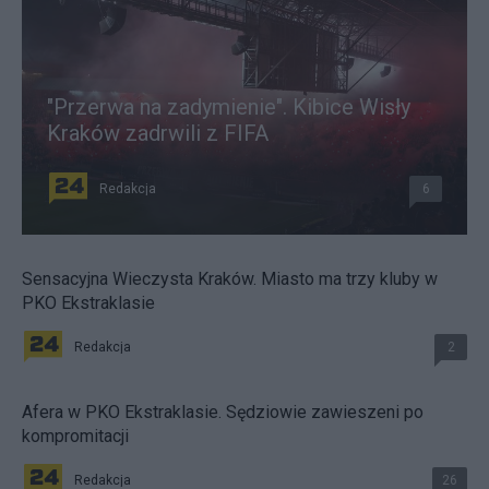
"Przerwa na zadymienie". Kibice Wisły
Kraków zadrwili z FIFA
Redakcja
6
Sensacyjna Wieczysta Kraków. Miasto ma trzy kluby w
PKO Ekstraklasie
Redakcja
2
Afera w PKO Ekstraklasie. Sędziowie zawieszeni po
kompromitacji
Redakcja
26