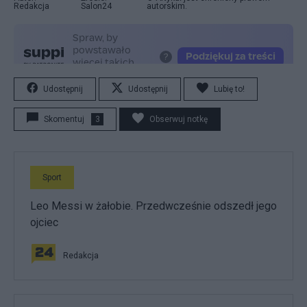
Redakcja
Salon24
autorskim.
Udostępnij
Udostępnij
Lubię to!
Skomentuj
3
Obserwuj notkę
Sport
Leo Messi w żałobie. Przedwcześnie odszedł jego
ojciec
Redakcja