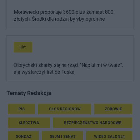
Morawiecki proponuje 3600 plus zamiast 800
złotych. Środki dla rodzin byłyby ogromne
Film
Olbrychski skarży się na rząd. "Napluł mi w twarz",
ale wystarczył list do Tuska
Tematy Redakcja
PIS
GŁOS REGIONÓW
ZDROWIE
ŚLEDZTWA
BEZPIECZEŃSTWO NARODOWE
SONDAŻ
SEJM I SENAT
WIDEO SALON24