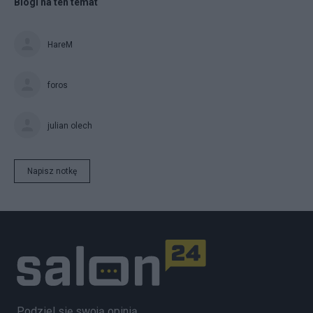
Blogi na ten temat
HareM
foros
julian olech
Napisz notkę
Podziel się swoją opinią