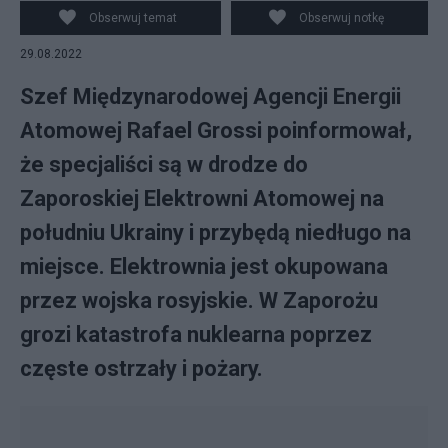
w drodze do Zaporoskiej Elektrownii Atomowej. Źródło:
Obserwuj temat
Obserwuj notkę
Twitter/@rafaelmgrossi
29.08.2022
Szef Międzynarodowej Agencji Energii
Atomowej Rafael Grossi poinformował,
że specjaliści są w drodze do
Zaporoskiej Elektrowni Atomowej na
południu Ukrainy i przybędą niedługo na
miejsce. Elektrownia jest okupowana
przez wojska rosyjskie. W Zaporożu
grozi katastrofa nuklearna poprzez
częste ostrzały i pożary.