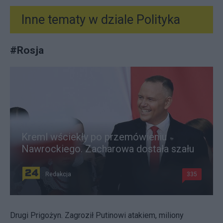
Inne tematy w dziale
Polityka
#
Rosja
Kreml wściekły po przemówieniu
Nawrockiego. Zacharowa dostała szału
Redakcja
335
Drugi Prigożyn. Zagroził Putinowi atakiem, miliony