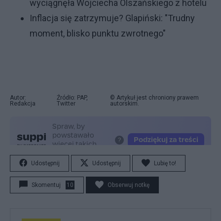
wyciągnęła Wojciecha Olszańskiego z hotelu
Inflacja się zatrzymuje? Glapiński: "Trudny
moment, blisko punktu zwrotnego"
Autor:
Źródło: PAP,
© Artykuł jest chroniony prawem
Redakcja
Twitter
autorskim.
Udostępnij
Udostępnij
Lubię to!
Skomentuj
10
Obserwuj notkę