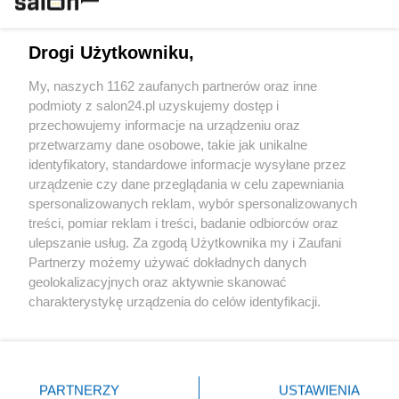
Technologie
Drogi Użytkowniku,
Sport
My, naszych 1162 zaufanych partnerów oraz inne
podmioty z salon24.pl uzyskujemy dostęp i
Społeczeństwo
przechowujemy informacje na urządzeniu oraz
przetwarzamy dane osobowe, takie jak unikalne
Kultura
identyfikatory, standardowe informacje wysyłane przez
urządzenie czy dane przeglądania w celu zapewniania
spersonalizowanych reklam, wybór spersonalizowanych
treści, pomiar reklam i treści, badanie odbiorców oraz
ulepszanie usług. Za zgodą Użytkownika my i Zaufani
X
Facebook
Instagram
Youtube
Partnerzy możemy używać dokładnych danych
geolokalizacyjnych oraz aktywnie skanować
charakterystykę urządzenia do celów identyfikacji.
Web Content Media sp. z o. o. © 2022
Ponieważ cenimy Twoją prywatność, prosimy o zgodę na
korzystanie z tych technologii poprzez kliknięcie
„Akceptuję”. Zgoda jest dobrowolna i zawsze możesz ją
Pomoc
O nas
Praca
Reklama
Kontakt
zmienić/wycofać klikając przycisk ustawień prywatności
PARTNERZY
USTAWIENIA