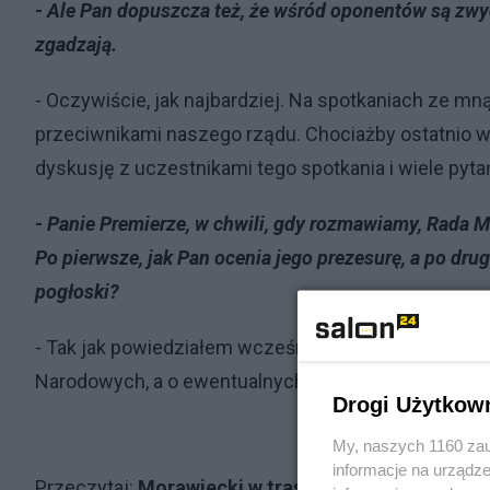
- Ale Pan dopuszcza też, że wśród oponentów są zwycz
zgadzają.
- Oczywiście, jak najbardziej. Na spotkaniach ze mn
przeciwnikami naszego rządu. Chociażby ostatnio w
dyskusję z uczestnikami tego spotkania i wiele pyt
- Panie Premierze, w chwili, gdy rozmawiamy, Rada 
Po pierwsze, jak Pan ocenia jego prezesurę, a po drug
pogłoski?
- Tak jak powiedziałem wcześniej na konferencji p
Narodowych, a o ewentualnych zmianach w rządzie
Drogi Użytkow
My, naszych 1160 zau
informacje na urządze
Przeczytaj:
Morawiecki w trasie po Polsce. Zaostrz