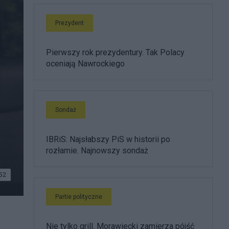
Prezydent
Pierwszy rok prezydentury. Tak Polacy
oceniają Nawrockiego
Sondaż
IBRiS: Najsłabszy PiS w historii po
rozłamie. Najnowszy sondaż
52
Partie polityczne
Nie tylko grill. Morawiecki zamierza pójść