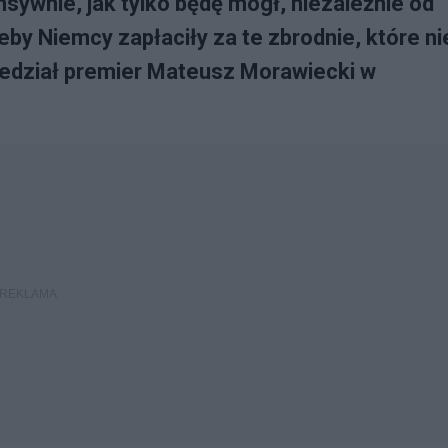
nsywnie, jak tylko będę mógł, niezależnie od
eby Niemcy zapłaciły za te zbrodnie, które ni
iedział premier Mateusz Morawiecki w