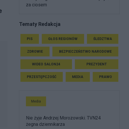
za ciosem
e
Tematy Redakcja
PIS
GŁOS REGIONÓW
ŚLEDZTWA
ZDROWIE
BEZPIECZEŃSTWO NARODOWE
WIDEO SALON24
PREZYDENT
PRZESTĘPCZOŚĆ
MEDIA
PRAWO
Media
Nie żyje Andrzej Morozowski. TVN24
żegna dziennikarza