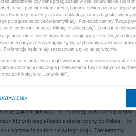
przez urządzenie czy dane przeglądania w celu zapewniania sperson
ych treści, pomiar reklam i treści, badanie odbiorców oraz ulepszan
ą wąskie gardła
fani Partnerzy możemy używać dokładnych danych geolokalizacyjn
tykę urządzenia do celów identyfikacji. Ponieważ cenimy Twoją pry
z tych technologii poprzez kliknięcie „Akceptuję”. Zgoda jest dobro
 którym ogromna część Polaków się niepokoi. Czy węgla
ikając przycisk ustawień prywatności znajdujący się w lewym dolny
jętych dodatków węglowych? Jeżeli to nieprawda, prosimy
etwarzania danych nie wymagają zgody użytkownika, ale masz prawo 
bie rady z przeładunkiem węgla, surowca wręcz nie ma i r
. Preferencje będą miały zastosowania tylko na tej witrynie.
Na rynku panuje panika związana z coraz wyższymi cena
szymi informacjami, abyś mógł świadomie i komfortowo korzystać z
gółowe informacje dotyczące przetwarzania Twoich danych znajdzi
ą.
s
oraz po kliknięciu w „Ustawienia”.
mego początku, kiedy wiedzieliśmy, że będą z tym suro
e od lutego, marca tego roku. Teraz zintensyfikowaliś
USTAWIENIA
niu również wyłapał: porty są „wąskim gardłem”, poniew
cie, zakontraktować - w Indonezji, w Kolumbii, w RPA -
mach których węgiel będzie dostarczony do Polski – to
owanie i przewóz na terenie całego kraju. Zamierzamy