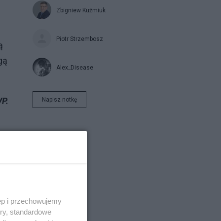
Zbigniew Kuźmiuk
Piotr Strzembosz
ą
gą
Alex_Disease
VP.
Napisz notkę
ęp i przechowujemy
ory, standardowe