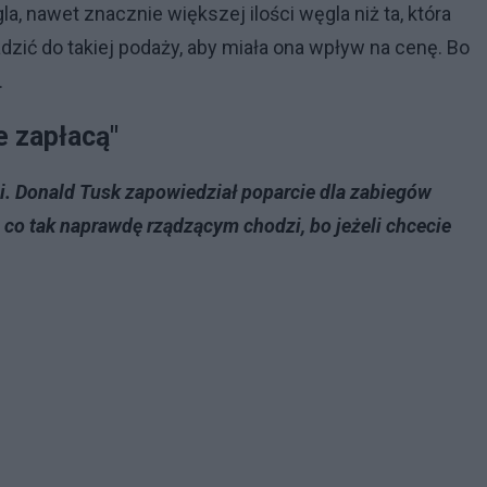
a, nawet znacznie większej ilości węgla niż ta, która
zić do takiej podaży, aby miała ona wpływ na cenę. Bo
.
e zapłacą"
ji. Donald Tusk zapowiedział poparcie dla zabiegów
o co tak naprawdę rządzącym chodzi, bo jeżeli chcecie