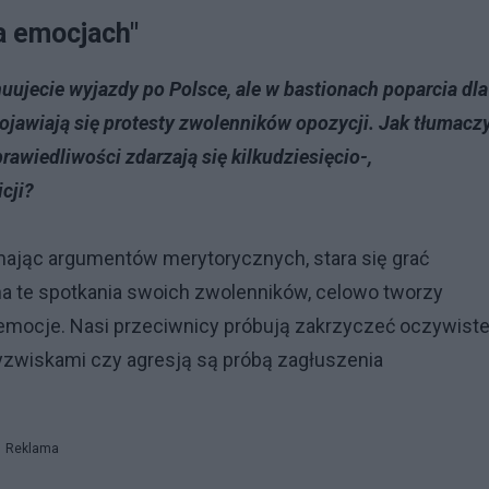
a emocjach"
uujecie wyjazdy po Polsce, ale w bastionach poparcia dla
jawiają się protesty zwolenników opozycji. Jak tłumacz
awiedliwości zdarzają się kilkudziesięcio-,
cji?
e mając argumentów merytorycznych, stara się grać
a te spotkania swoich zwolenników, celowo tworzy
 emocje. Nasi przeciwnicy próbują zakrzyczeć oczywist
yzwiskami czy agresją są próbą zagłuszenia
Reklama