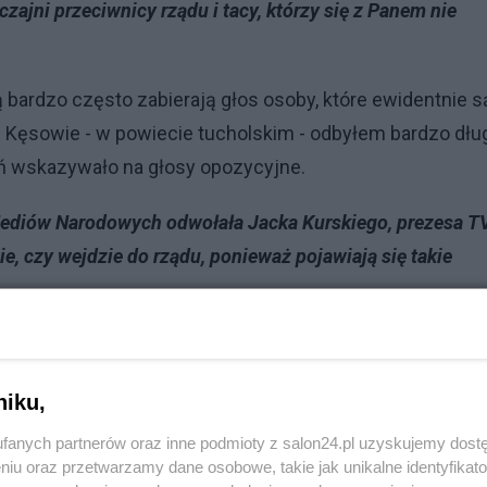
ajni przeciwnicy rządu i tacy, którzy się z Panem nie
ą bardzo często zabierają głos osoby, które ewidentnie s
 Kęsowie - w powiecie tucholskim - odbyłem bardzo dłu
ań wskazywało na głosy opozycyjne.
Mediów Narodowych odwołała Jacka Kurskiego, prezesa T
ie, czy wejdzie do rządu, ponieważ pojawiają się takie
rasowej, jest to suwerenna decyzja Rady Mediów
 będę informował w stosownym czasie.
niku,
Reklama
fanych partnerów oraz inne podmioty z salon24.pl uzyskujemy dost
niu oraz przetwarzamy dane osobowe, takie jak unikalne identyfikat
a retorykę i coraz mocniej bije w Tuska