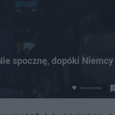
Nie spocznę, dopóki Niemcy
2
Obserwuj notkę
ce, fot. Facebook/KPRM