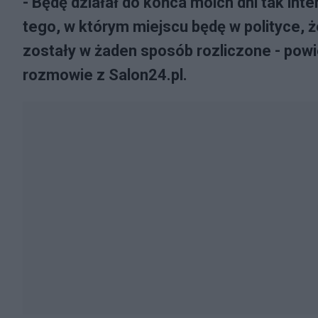
- Będę działał do końca moich dni tak inte
tego, w którym miejscu będę w polityce, ż
zostały w żaden sposób rozliczone - pow
rozmowie z Salon24.pl.