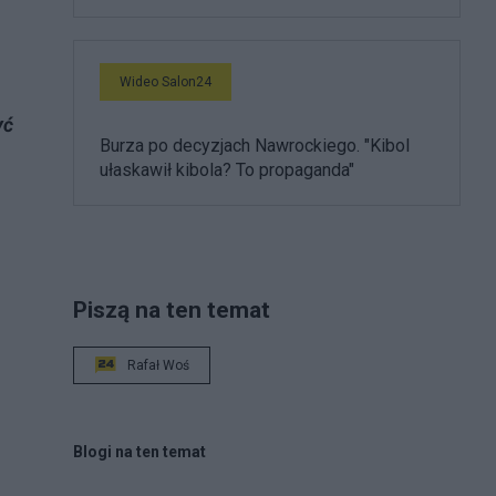
Wideo Salon24
yć
Burza po decyzjach Nawrockiego. "Kibol
ułaskawił kibola? To propaganda"
Piszą na ten temat
e
Rafał Woś
Blogi na ten temat