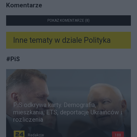
Komentarze
POKAŻ KOMENTARZE (8)
Inne tematy w dziale
Polityka
#
PiS
PiS odkrywa karty. Demografia,
mieszkania, ETS, deportacje Ukraińców i
rozliczenia
Redakcja
188