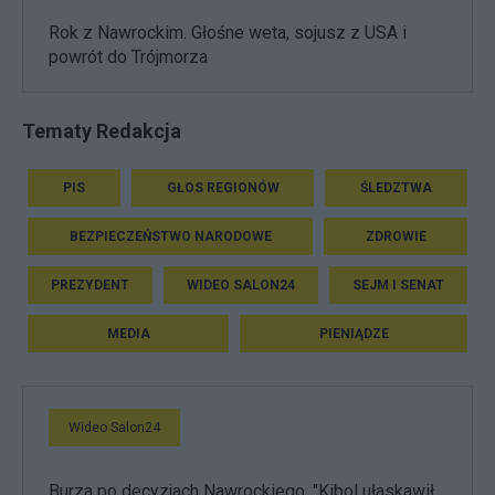
Rok z Nawrockim. Głośne weta, sojusz z USA i
powrót do Trójmorza
Tematy Redakcja
PIS
GŁOS REGIONÓW
ŚLEDZTWA
BEZPIECZEŃSTWO NARODOWE
ZDROWIE
PREZYDENT
WIDEO SALON24
SEJM I SENAT
MEDIA
PIENIĄDZE
Wideo Salon24
Burza po decyzjach Nawrockiego. "Kibol ułaskawił