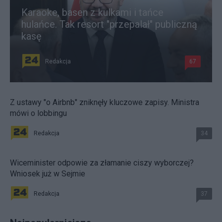
Karaoke, basen z kulkami i tańce
hulańce. Tak resort "przepalał" publiczną
kasę
Redakcja
67
Z ustawy "o Airbnb" zniknęły kluczowe zapisy. Ministra
mówi o lobbingu
Redakcja
34
Wiceminister odpowie za złamanie ciszy wyborczej?
Wniosek już w Sejmie
Redakcja
37