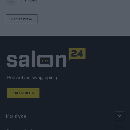
julian olech
Napisz notkę
Podziel się swoją opinią
ZAŁÓŻ BLOG
Polityka