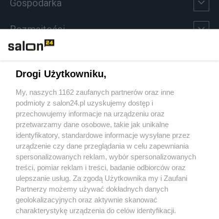
Gospodarka
Rozmaitości
Technologie
Drogi Użytkowniku,
Sport
My, naszych 1162 zaufanych partnerów oraz inne
podmioty z salon24.pl uzyskujemy dostęp i
Społeczeństwo
przechowujemy informacje na urządzeniu oraz
przetwarzamy dane osobowe, takie jak unikalne
Kultura
identyfikatory, standardowe informacje wysyłane przez
urządzenie czy dane przeglądania w celu zapewniania
spersonalizowanych reklam, wybór spersonalizowanych
treści, pomiar reklam i treści, badanie odbiorców oraz
ulepszanie usług. Za zgodą Użytkownika my i Zaufani
X
Facebook
Instagram
Youtube
Partnerzy możemy używać dokładnych danych
geolokalizacyjnych oraz aktywnie skanować
charakterystykę urządzenia do celów identyfikacji.