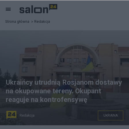
Strona główna
Redakcja
Ukraińcy utrudnią Rosjanom dostawy
na okupowane tereny. Okupant
reaguje na kontrofensywę
Redakcja
UKRAINA
Wyzwolona Bałaklija z rąk rosyjskiego agresora. Fot.