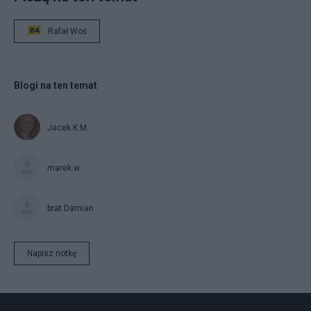
Rafał Woś
Blogi na ten temat
Jacek K.M.
marek.w
brat Damian
Napisz notkę