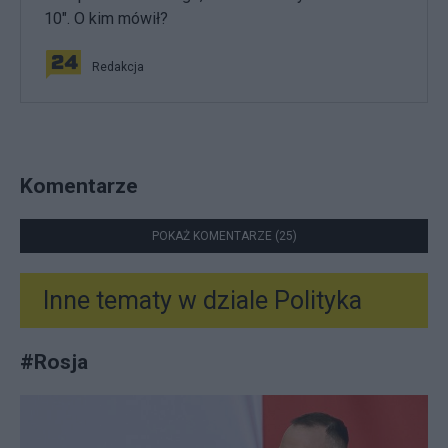
10". O kim mówił?
Redakcja
Komentarze
POKAŻ KOMENTARZE (25)
Inne tematy w dziale
Polityka
#
Rosja