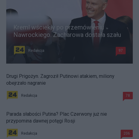
Kreml wściekły po przemówieniu
Nawrockiego. Zacharowa dostała szału
Redakcja
97
Drugi Prigożyn. Zagroził Putinowi atakiem, miliony
obejrzało nagranie
Redakcja
78
Parada słabości Putina? Plac Czerwony już nie
przypomina dawnej potęgi Rosji
Redakcja
206