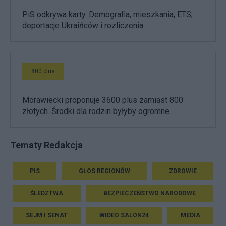
PiS odkrywa karty. Demografia, mieszkania, ETS,
deportacje Ukraińców i rozliczenia
800 plus
Morawiecki proponuje 3600 plus zamiast 800
złotych. Środki dla rodzin byłyby ogromne
Tematy Redakcja
PIS
GŁOS REGIONÓW
ZDROWIE
ŚLEDZTWA
BEZPIECZEŃSTWO NARODOWE
SEJM I SENAT
WIDEO SALON24
MEDIA