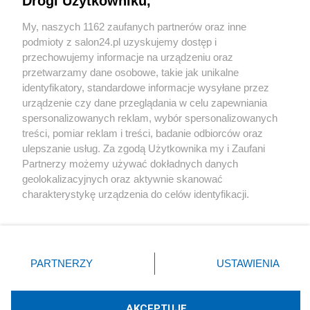
Drogi Użytkowniku,
Sport
My, naszych 1162 zaufanych partnerów oraz inne
podmioty z salon24.pl uzyskujemy dostęp i
Społeczeństwo
przechowujemy informacje na urządzeniu oraz
przetwarzamy dane osobowe, takie jak unikalne
Kultura
identyfikatory, standardowe informacje wysyłane przez
urządzenie czy dane przeglądania w celu zapewniania
spersonalizowanych reklam, wybór spersonalizowanych
treści, pomiar reklam i treści, badanie odbiorców oraz
ulepszanie usług. Za zgodą Użytkownika my i Zaufani
X
Facebook
Instagram
Youtube
Partnerzy możemy używać dokładnych danych
geolokalizacyjnych oraz aktywnie skanować
charakterystykę urządzenia do celów identyfikacji.
Web Content Media sp. z o. o. © 2022
Ponieważ cenimy Twoją prywatność, prosimy o zgodę na
korzystanie z tych technologii poprzez kliknięcie
„Akceptuję”. Zgoda jest dobrowolna i zawsze możesz ją
Pomoc
O nas
Praca
Reklama
Kontakt
zmienić/wycofać klikając przycisk ustawień prywatności
PARTNERZY
USTAWIENIA
znajdujący się w lewym dolnym rogu strony
. Niektóre
rodzaje przetwarzania danych nie wymagają zgody
użytkownika, ale masz prawo sprzeciwić się takiemu
AKCEPTUJĘ