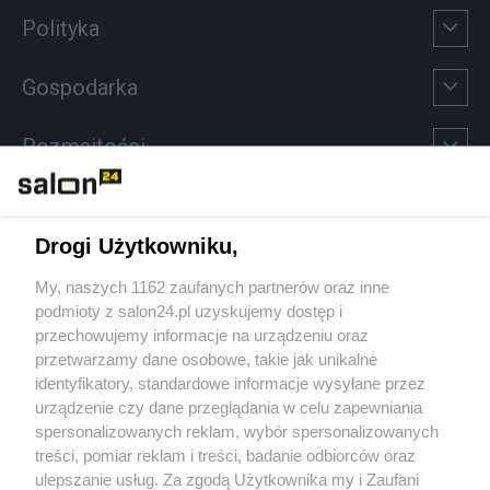
Polityka
Gospodarka
Rozmaitości
Technologie
Drogi Użytkowniku,
Sport
My, naszych 1162 zaufanych partnerów oraz inne
podmioty z salon24.pl uzyskujemy dostęp i
Społeczeństwo
przechowujemy informacje na urządzeniu oraz
przetwarzamy dane osobowe, takie jak unikalne
Kultura
identyfikatory, standardowe informacje wysyłane przez
urządzenie czy dane przeglądania w celu zapewniania
spersonalizowanych reklam, wybór spersonalizowanych
treści, pomiar reklam i treści, badanie odbiorców oraz
ulepszanie usług. Za zgodą Użytkownika my i Zaufani
X
Facebook
Instagram
Youtube