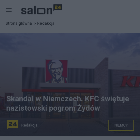
Strona główna
Redakcja
Skandal w Niemczech. KFC świętuje
nazistowski pogrom Żydów
Redakcja
NIEMCY
Niemiecki KFC zszokował komunikatem, zachęcającym