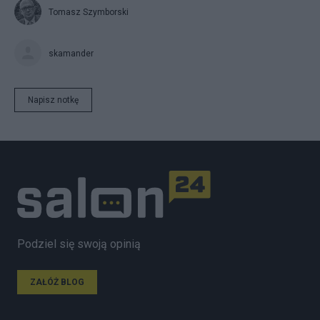
Tomasz Szymborski
skamander
Napisz notkę
Podziel się swoją opinią
ZAŁÓŻ BLOG