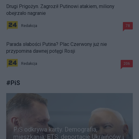
Drugi Prigożyn. Zagroził Putinowi atakiem, miliony
obejrzało nagranie
Redakcja
78
Parada słabości Putina? Plac Czerwony już nie
przypomina dawnej potęgi Rosji
Redakcja
206
#
PiS
PiS odkrywa karty. Demografia,
mieszkania, ETS, deportacje Ukraińców i