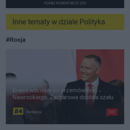
POKAŻ KOMENTARZE (50)
Inne tematy w dziale
Polityka
#
Rosja
Kreml wściekły po przemówieniu
Nawrockiego. Zacharowa dostała szału
Redakcja
305