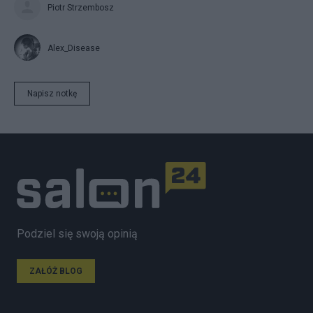
Piotr Strzembosz
Alex_Disease
Napisz notkę
Podziel się swoją opinią
ZAŁÓŻ BLOG