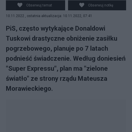
krytykują związkowcy.
Obserwuj temat
Obserwuj notkę
10.11.2022 , ostatnia aktualizacja: 10.11.2022, 07:41
PiS, często wytykające Donaldowi
Tuskowi drastyczne obniżenie zasiłku
pogrzebowego, planuje po 7 latach
podnieść świadczenie. Według doniesień
"Super Expressu", plan ma "zielone
światło" ze strony rządu Mateusza
Morawieckiego.