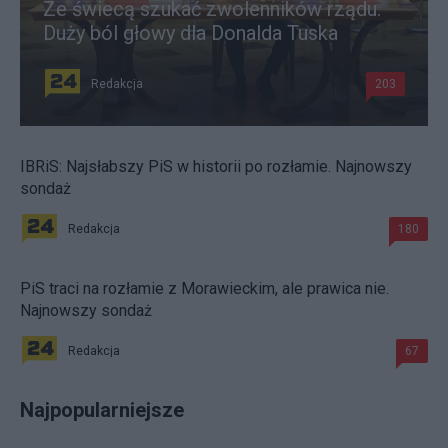
Ze świecą szukać zwolenników rządu.
Duży ból głowy dla Donalda Tuska
Redakcja
203
IBRiS: Najsłabszy PiS w historii po rozłamie. Najnowszy
sondaż
Redakcja
180
PiS traci na rozłamie z Morawieckim, ale prawica nie.
Najnowszy sondaż
Redakcja
67
Najpopularniejsze