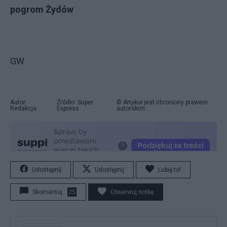
pogrom Żydów
GW
Autor:
Źródło: Super
© Artykuł jest chroniony prawem
Redakcja
Express
autorskim.
Udostępnij
Udostępnij
Lubię to!
Skomentuj
25
Obserwuj notkę