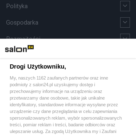
Polityka
Gospodarka
Rozmaitości
Technologie
Drogi Użytkowniku,
Sport
My, naszych 1162 zaufanych partnerów oraz inne
podmioty z salon24.pl uzyskujemy dostęp i
Społeczeństwo
przechowujemy informacje na urządzeniu oraz
przetwarzamy dane osobowe, takie jak unikalne
Kultura
identyfikatory, standardowe informacje wysyłane przez
urządzenie czy dane przeglądania w celu zapewniania
spersonalizowanych reklam, wybór spersonalizowanych
treści, pomiar reklam i treści, badanie odbiorców oraz
ulepszanie usług. Za zgodą Użytkownika my i Zaufani
X
Facebook
Instagram
Youtube