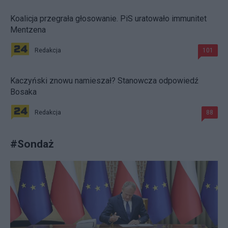
Koalicja przegrała głosowanie. PiS uratowało immunitet
Mentzena
Redakcja
101
Kaczyński znowu namieszał? Stanowcza odpowiedź
Bosaka
Redakcja
88
#
Sondaż