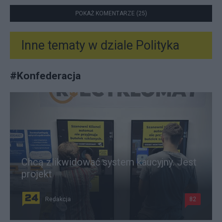
POKAŻ KOMENTARZE (25)
Inne tematy w dziale
Polityka
#
Konfederacja
Chcą zlikwidować system kaucyjny. Jest
projekt
Redakcja
82