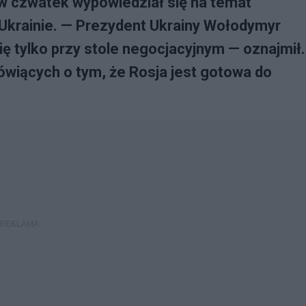
w czwatek wypowiedział się na temat
Ukrainie. — Prezydent Ukrainy Wołodymyr
ę tylko przy stole negocjacyjnym — oznajmił.
ówiących o tym, że Rosja jest gotowa do