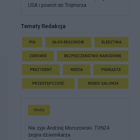
USA i powrót do Trójmorza
Tematy Redakcja
PIS
GŁOS REGIONÓW
ŚLEDZTWA
ZDROWIE
BEZPIECZEŃSTWO NARODOWE
PREZYDENT
MEDIA
PIENIĄDZE
PRZESTĘPCZOŚĆ
WIDEO SALON24
Media
Nie żyje Andrzej Morozowski. TVN24
żegna dziennikarza