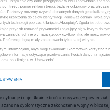
przez urządzenie czy dane przeglądania w celu zapewniania sperson
słania amerykańskich samolotów, z uwagi na chęć
ych treści, pomiar reklam i treści, badanie odbiorców oraz ulepszan
fani Partnerzy możemy używać dokładnych danych geolokalizacyjn
tykę urządzenia do celów identyfikacji. Ponieważ cenimy Twoją pry
z tych technologii poprzez kliknięcie „Akceptuję”. Zgoda jest dobro
Reklama
ikając przycisk ustawień prywatności znajdujący się w lewym dolny
etwarzania danych nie wymagają zgody użytkownika, ale masz prawo 
 pomoc Amerykanów spełnia aktualne potrzeby Ukrainy.
. Preferencje będą miały zastosowania tylko na tej witrynie.
wynikające z sytuacji na polu walki.
szymi informacjami, abyś mógł świadomie i komfortowo korzystać z
gółowe informacje dotyczące przetwarzania Twoich danych znajdzi
ojny
s
oraz po kliknięciu w „Ustawienia”.
 Bidena odniósł się do decyzji prezydenta. Wyraził przy
ła o tym, jakiej broni odmówił Ukrainie. Dodał także, że
USTAWIENIA
a eskalacji.
je sytuację i daje Ukrainie broń ofensywną — powiedział.
t szans na dyplomatyczne zakończenie wojny w bliższej