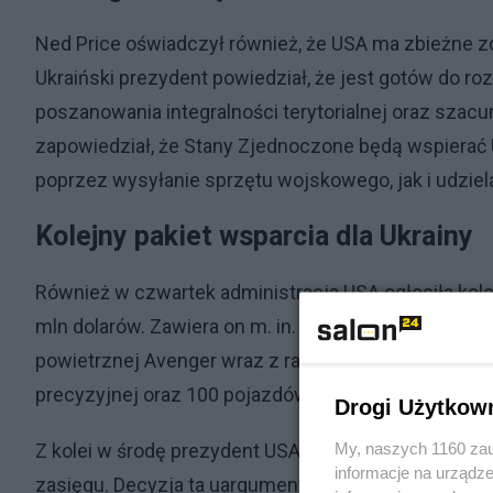
Ned Price oświadczył również, że USA ma zbieżne zd
Ukraiński prezydent powiedział, że jest gotów do 
poszanowania integralności terytorialnej oraz szac
zapowiedział, że Stany Zjednoczone będą wspierać U
poprzez wysyłanie sprzętu wojskowego, jak i udzie
Kolejny pakiet wsparcia dla Ukrainy
Również w czwartek administracja USA ogłosiła kole
mln dolarów. Zawiera on m. in. rakiety do systemó
powietrznej Avenger wraz z rakietami Stinger, 21,5 ty
precyzyjnej oraz 100 pojazdów Humvee.
Drogi Użytkow
My, naszych 1160 zau
Z kolei w środę prezydent USA Joe Biden przyznał, ż
informacje na urządze
zasięgu. Decyzja ta uargumentowana została tym, że