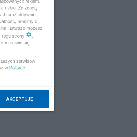
alizowanych reklam,
ie usług. Za zgodą
ych oraz aktywnie
watność, prosimy o
wolna i zawsze możesz
m rogu strony
.
sprzeciwić się
 naszych serwisów
esz w
Polityce
AKCEPTUJĘ