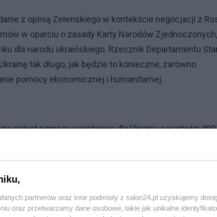
anie z opinią Zełenskiego w kontekście negocjacji z Ros
rozmów w oparciu o zasady Karty Narodów Zjednoczonych
unku dla narodu ukraińskiego. Rzecznik Departamentu St
krainę tak długo, jak będzie to konieczne, zarówno
lanie pomocy ekonomicznej i humanitarnej.
jny pakiet pomocy wojskowej dla Ukrainy o wartości 400
w przeciwlotniczych Hawk, cztery mobilne systemy obron
s. sztuk amunicji artyleryjskiej, w tym 500 sztuk amunicj
niku,
fanych partnerów oraz inne podmioty z salon24.pl uzyskujemy dost
e nie zezwolił na dostarczenie Ukraińcom rakiet dalszeg
niu oraz przetwarzamy dane osobowe, takie jak unikalne identyfikat
 Stany Zjednoczone nie chcą, aby Ukraina atakowała ce