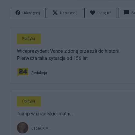
Udostępnij
Udostępnij
Lubię to!
S
Polityka
Wiceprezydent Vance z żoną przeszli do historii.
Pierwsza taka sytuacja od 156 lat
Redakcja
Polityka
Trump w izraelskiej matni…
Jacek K.M.