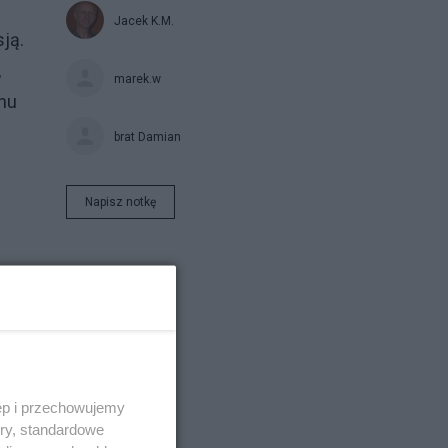
Jacek K.M.
ją.
,
marek.w
anu
brat Damian
Napisz notkę
y
i
ęp i przechowujemy
o
ory, standardowe
le w