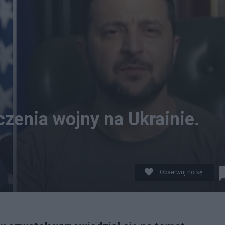
zenia wojny na Ukrainie.
Obserwuj notkę
 na celu zakończenie wojny. (fot. Twitter)