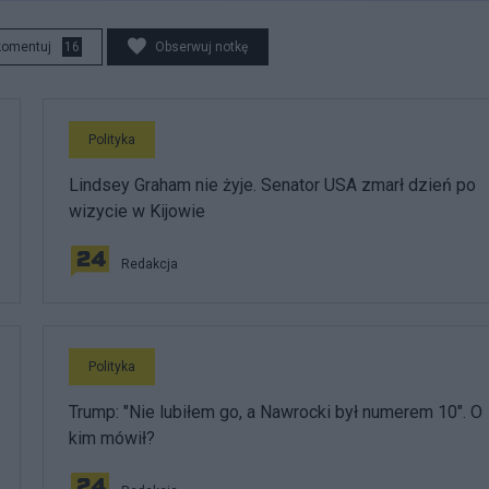
komentuj
16
Obserwuj notkę
Polityka
Lindsey Graham nie żyje. Senator USA zmarł dzień po
wizycie w Kijowie
Redakcja
Polityka
Trump: "Nie lubiłem go, a Nawrocki był numerem 10". O
kim mówił?