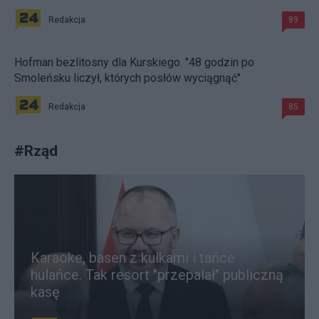
Redakcja
89
Hofman bezlitosny dla Kurskiego. "48 godzin po
Smoleńsku liczył, których posłów wyciągnąć"
Redakcja
85
#
Rząd
Karaoke, basen z kulkami i tańce
hulańce. Tak resort "przepalał" publiczną
kasę