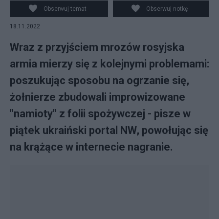
wyposażenia. fot. UkrInform
Obserwuj temat
Obserwuj notkę
18.11.2022
Wraz z przyjściem mrozów rosyjska
armia mierzy się z kolejnymi problemami:
poszukując sposobu na ogrzanie się,
żołnierze zbudowali improwizowane
"namioty" z folii spożywczej - pisze w
piątek ukraiński portal NW, powołując się
na krążące w internecie nagranie.