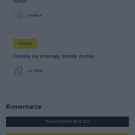
dzwon
marek.w
Polityka
Carowie się zmieniają, metody zostają
Ja Falski
Komentarze
POKAŻ KOMENTARZE (27)