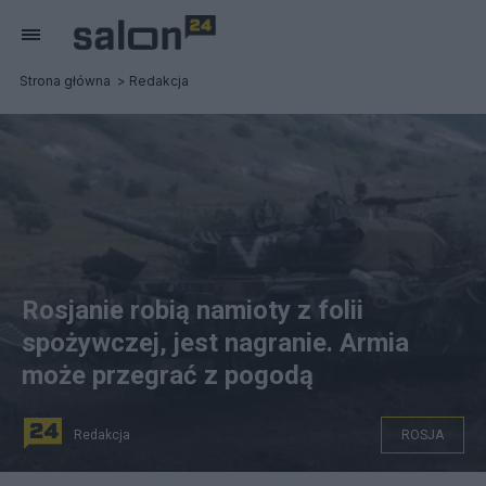
Strona główna
Redakcja
Rosjanie robią namioty z folii
spożywczej, jest nagranie. Armia
może przegrać z pogodą
Redakcja
ROSJA
Armia Rosji ma problem z pogodą i brakiem