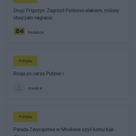
Drugi Prigożyn. Zagroził Putinowi atakiem, miliony
obejrzało nagranie
Redakcja
Polityka
Rosja po carze Putinie I
marek.w
Polityka
Parada Zwycięstwa w Moskwie czyli komu bije