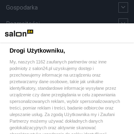
Gospodarka
Rozmaitości
Technologie
Drogi Użytkowniku,
Sport
My, naszych 1162 zaufanych partnerów oraz inne
podmioty z salon24.pl uzyskujemy dostęp i
Społeczeństwo
przechowujemy informacje na urządzeniu oraz
przetwarzamy dane osobowe, takie jak unikalne
Kultura
identyfikatory, standardowe informacje wysyłane przez
urządzenie czy dane przeglądania w celu zapewniania
spersonalizowanych reklam, wybór spersonalizowanych
treści, pomiar reklam i treści, badanie odbiorców oraz
ulepszanie usług. Za zgodą Użytkownika my i Zaufani
X
Facebook
Instagram
Youtube
Partnerzy możemy używać dokładnych danych
geolokalizacyjnych oraz aktywnie skanować