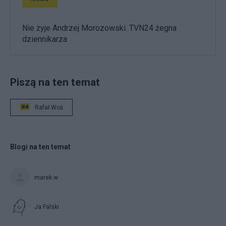
Nie żyje Andrzej Morozowski. TVN24 żegna
dziennikarza
Piszą na ten temat
Rafał Woś
Blogi na ten temat
marek.w
Ja Falski