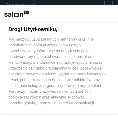
Rozmaitości
Technologie
Drogi Użytkowniku,
Sport
My, naszych 1162 zaufanych partnerów oraz inne
podmioty z salon24.pl uzyskujemy dostęp i
Społeczeństwo
przechowujemy informacje na urządzeniu oraz
przetwarzamy dane osobowe, takie jak unikalne
Kultura
identyfikatory, standardowe informacje wysyłane przez
urządzenie czy dane przeglądania w celu zapewniania
spersonalizowanych reklam, wybór spersonalizowanych
treści, pomiar reklam i treści, badanie odbiorców oraz
ulepszanie usług. Za zgodą Użytkownika my i Zaufani
X
Facebook
Instagram
Youtube
Partnerzy możemy używać dokładnych danych
geolokalizacyjnych oraz aktywnie skanować
charakterystykę urządzenia do celów identyfikacji.
Web Content Media sp. z o. o. © 2022
Ponieważ cenimy Twoją prywatność, prosimy o zgodę na
korzystanie z tych technologii poprzez kliknięcie