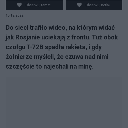
Twitter/@UAWeapons
Obserwuj temat
Obserwuj notkę
15.12.2022
Do sieci trafiło wideo, na którym widać
jak Rosjanie uciekają z frontu. Tuż obok
czołgu T-72B spadła rakieta, i gdy
żołnierze myśleli, że czuwa nad nimi
szczęście to najechali na minę.