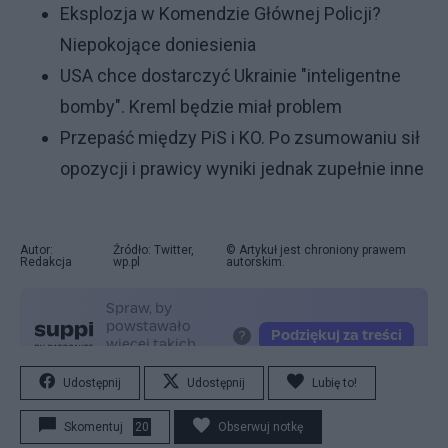
Eksplozja w Komendzie Głównej Policji?
Niepokojące doniesienia
USA chce dostarczyć Ukrainie "inteligentne
bomby". Kreml będzie miał problem
Przepaść między PiS i KO. Po zsumowaniu sił
opozycji i prawicy wyniki jednak zupełnie inne
Autor:
Źródło: Twitter,
© Artykuł jest chroniony prawem
Redakcja
wp.pl
autorskim.
Udostępnij
Udostępnij
Lubię to!
Skomentuj
20
Obserwuj notkę