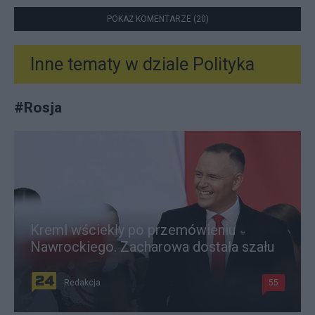
POKAŻ KOMENTARZE (20)
Inne tematy w dziale
Polityka
#
Rosja
Kreml wściekły po przemówieniu
Nawrockiego. Zacharowa dostała szału
Redakcja
55