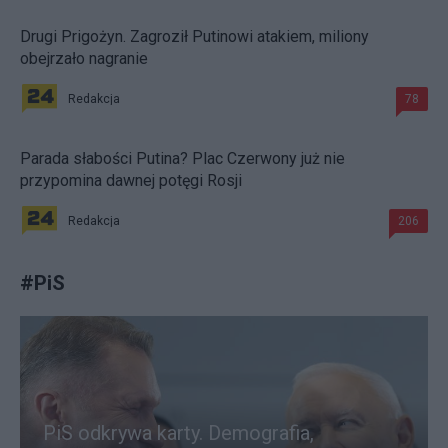
Drugi Prigożyn. Zagroził Putinowi atakiem, miliony
obejrzało nagranie
Redakcja
78
Parada słabości Putina? Plac Czerwony już nie
przypomina dawnej potęgi Rosji
Redakcja
206
#
PiS
PiS odkrywa karty. Demografia,