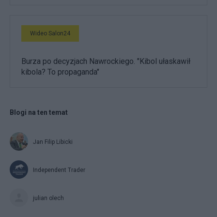
Wideo Salon24
Burza po decyzjach Nawrockiego. "Kibol ułaskawił
kibola? To propaganda"
Blogi na ten temat
Jan Filip Libicki
Independent Trader
julian olech