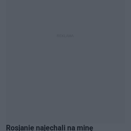
Rosjanie najechali na minę