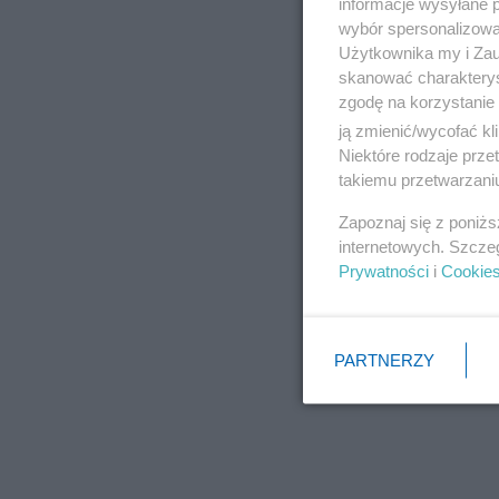
informacje wysyłane 
wybór spersonalizowan
Użytkownika my i Zau
skanować charakterys
zgodę na korzystanie 
ją zmienić/wycofać kl
Niektóre rodzaje prz
takiemu przetwarzaniu
Zapoznaj się z poniż
internetowych. Szcze
Prywatności
i
Cookie
PARTNERZY