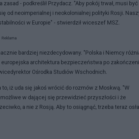
a zasad - podkreślił Przydacz. "Aby pokój trwał, musi być
 od neoimperialnej i neokolonialnej polityki Rosji. Nas
tabilności w Europie" - stwierdził wiceszef MSZ.
Reklama
znacznie bardziej niezdecydowany. "Polska i Niemcy różni
ć europejska architektura bezpieczeństwa po zakończen
 wicedyrektor Ośrodka Studiów Wschodnich.
na to, iż uda się jakoś wrócić do rozmów z Moskwą. "W
możliwe w dającej się przewidzieć przyszłości i że
iwko, a nie z Rosją. Aby to osiągnąć, trzeba teraz osła