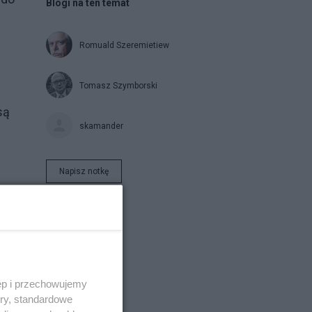
Blogi na ten temat
Romuald Szeremietiew
Tomasz Szymborski
są
skamander
Napisz notkę
 na
ęp i przechowujemy
ory, standardowe