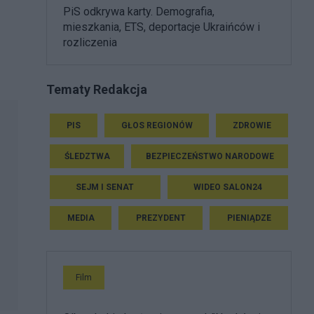
PiS odkrywa karty. Demografia,
mieszkania, ETS, deportacje Ukraińców i
rozliczenia
Tematy Redakcja
PIS
GŁOS REGIONÓW
ZDROWIE
ŚLEDZTWA
BEZPIECZEŃSTWO NARODOWE
SEJM I SENAT
WIDEO SALON24
MEDIA
PREZYDENT
PIENIĄDZE
Film