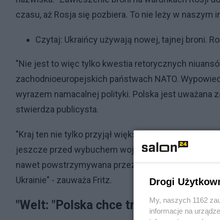
czasu, aż Rosja się pozbiera. To nie leży w naszym in
Czytaj:
Ukraińcy używają nowej, tajnej broni. R
"Nie jest to więc tylko kwestia retorycznych niuan
zachodnioeuropejskich państwach NATO. Wypowiedz
wyrazem namacalnej polityki. Polska jest uważana 
stwierdza publicysta.
"Kraj ten nie tylko przyjął większość ukraińskich u
jeszcze przed wybuchem wojny zaczął zbroić ukraińs
nawet powstrzymywana przez swoich natowskich pa
Ukrainie" - zauważa Fritz.
Drogi Użytkow
My, naszych 1162 zau
"Welt: "Polska chce trwale osłabić R
informacje na urządze