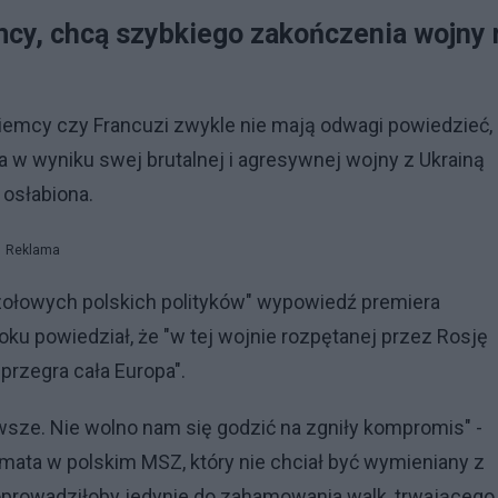
mcy, chcą szybkiego zakończenia wojny 
Niemcy czy Francuzi zwykle nie mają odwagi powiedzieć,
 w wyniku swej brutalnej i agresywnej wojny z Ukrainą
 osłabiona.
Reklama
a czołowych polskich polityków" wypowiedź premiera
ku powiedział, że "w tej wojnie rozpętanej przez Rosję
 przegra cała Europa".
sze. Nie wolno nam się godzić na zgniły kompromis" -
mata w polskim MSZ, który nie chciał być wymieniany z
oprowadziłoby jedynie do zahamowania walk, trwającego