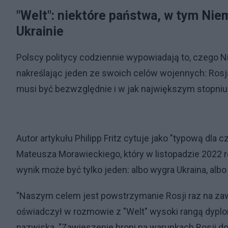
"Welt": niektóre państwa, w tym Nie
Ukrainie
Polscy politycy codziennie wypowiadają to, czego 
nakreślając jeden ze swoich celów wojennych: Rosja
musi być bezwzględnie i w jak największym stopniu
Autor artykułu Philipp Fritz cytuje jako "typową dl
Mateusza Morawieckiego, który w listopadzie 2022 ro
wynik może być tylko jeden: albo wygra Ukraina, albo
"Naszym celem jest powstrzymanie Rosji raz na zaw
oświadczył w rozmowie z "Welt" wysoki rangą dyplo
nazwiska. "Zawieszenie broni na warunkach Rosji d