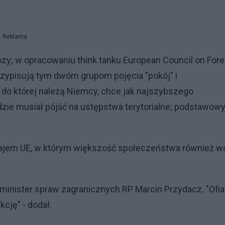
Reklama
zy; w opracowaniu think tanku European Council on Fore
przypisują tym dwóm grupom pojęcia "pokój" i
, do której należą Niemcy, chce jak najszybszego
będzie musiał pójść na ustępstwa terytorialne; podstawo
rajem UE, w którym większość społeczeństwa również wo
ceminister spraw zagranicznych RP Marcin Przydacz. "Ofia
cję" - dodał.