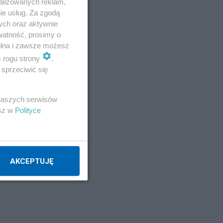
alizowanych reklam,
ie usług. Za zgodą
ych oraz aktywnie
watność, prosimy o
wolna i zawsze możesz
m rogu strony
.
sprzeciwić się
 naszych serwisów
esz w
Polityce
AKCEPTUJĘ