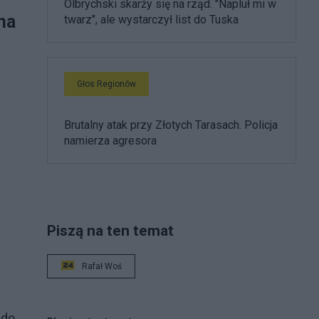
Olbrychski skarży się na rząd. "Napluł mi w
na
twarz", ale wystarczył list do Tuska
Głos Regionów
Brutalny atak przy Złotych Tarasach. Policja
namierza agresora
Piszą na ten temat
Rafał Woś
 do