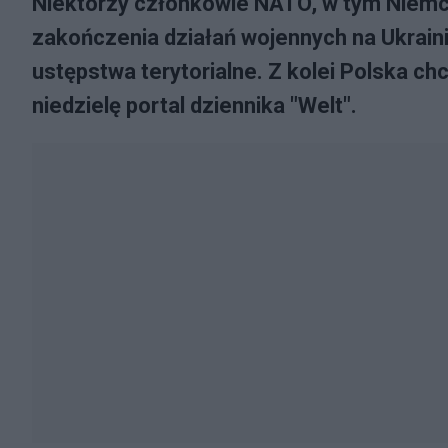
Niektórzy członkowie NATO, w tym Niemcy
zakończenia działań wojennych na Ukrainie
ustępstwa terytorialne. Z kolei Polska ch
niedzielę portal dziennika "Welt".