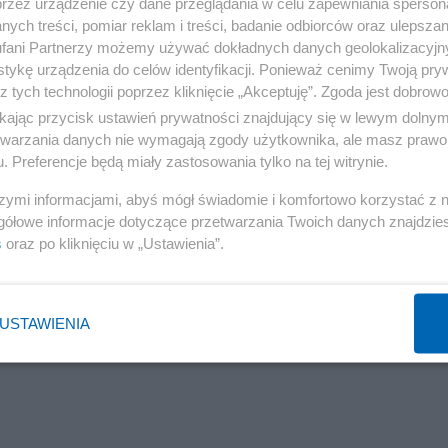
przez urządzenie czy dane przeglądania w celu zapewniania sperson
ych treści, pomiar reklam i treści, badanie odbiorców oraz ulepszan
fani Partnerzy możemy używać dokładnych danych geolokalizacyjn
tykę urządzenia do celów identyfikacji. Ponieważ cenimy Twoją pry
z tych technologii poprzez kliknięcie „Akceptuję”. Zgoda jest dobro
ikając przycisk ustawień prywatności znajdujący się w lewym dolny
etwarzania danych nie wymagają zgody użytkownika, ale masz prawo 
. Preferencje będą miały zastosowania tylko na tej witrynie.
szymi informacjami, abyś mógł świadomie i komfortowo korzystać z
gółowe informacje dotyczące przetwarzania Twoich danych znajdzi
s
oraz po kliknięciu w „Ustawienia”.
USTAWIENIA