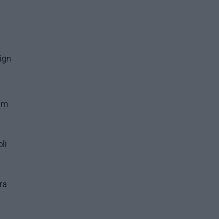
ign
wym
li
ra