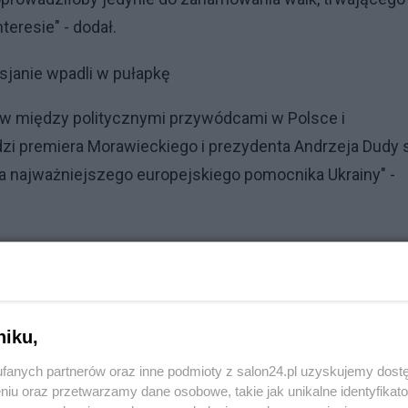
teresie" - dodał.
osjanie wpadli w pułapkę
sów między politycznymi przywódcami w Polsce i
i premiera Morawieckiego i prezydenta Andrzeja Dudy 
za najważniejszego europejskiego pomocnika Ukrainy" -
chodźców, ale także przoduje w sankcjach wobec Rosji i
ką armię. (...) Polska, jak się wydaje, musi być czasem
rtnerów przed zbytnim militarnym zaangażowaniem się
niku,
fanych partnerów oraz inne podmioty z salon24.pl uzyskujemy dost
osję
niu oraz przetwarzamy dane osobowe, takie jak unikalne identyfikat