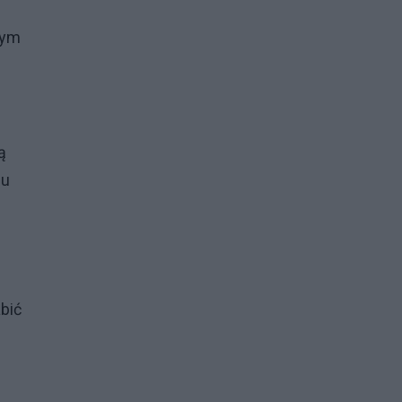
zym
ą
iu
bić