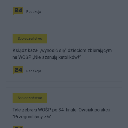
Redakcja
Społeczeństwo
Ksiądz kazał „wynosić się” dzieciom zbierającym
na WOŚP. „Nie szanują katolików!”
Redakcja
Społeczeństwo
Tyle zebrała WOŚP po 34. finale. Owsiak po akcji:
"Przegoniliśmy zło"