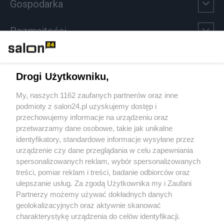
Gospodarka
Rozmaitości
Technologie
Drogi Użytkowniku,
Sport
My, naszych 1162 zaufanych partnerów oraz inne
podmioty z salon24.pl uzyskujemy dostęp i
Społeczeństwo
przechowujemy informacje na urządzeniu oraz
przetwarzamy dane osobowe, takie jak unikalne
Kultura
identyfikatory, standardowe informacje wysyłane przez
urządzenie czy dane przeglądania w celu zapewniania
spersonalizowanych reklam, wybór spersonalizowanych
treści, pomiar reklam i treści, badanie odbiorców oraz
ulepszanie usług. Za zgodą Użytkownika my i Zaufani
X
Facebook
Instagram
Youtube
Partnerzy możemy używać dokładnych danych
geolokalizacyjnych oraz aktywnie skanować
charakterystykę urządzenia do celów identyfikacji.