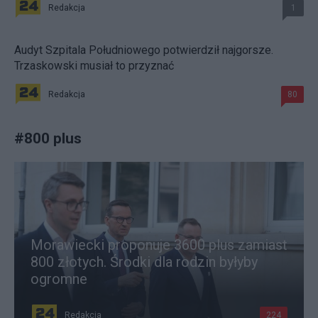
Redakcja
1
Audyt Szpitala Południowego potwierdził najgorsze.
Trzaskowski musiał to przyznać
Redakcja
80
#
800 plus
Morawiecki proponuje 3600 plus zamiast
800 złotych. Środki dla rodzin byłyby
ogromne
Redakcja
224