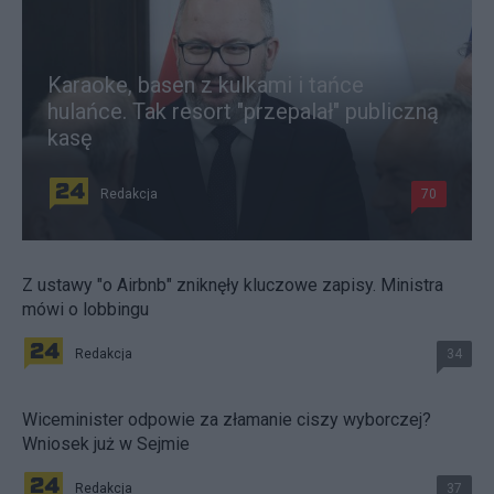
Karaoke, basen z kulkami i tańce
hulańce. Tak resort "przepalał" publiczną
kasę
Redakcja
70
Z ustawy "o Airbnb" zniknęły kluczowe zapisy. Ministra
mówi o lobbingu
Redakcja
34
Wiceminister odpowie za złamanie ciszy wyborczej?
Wniosek już w Sejmie
Redakcja
37