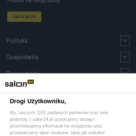
Podziel się swoją opinią
ZAŁÓŻ BLOG
Polityka
Gospodarka
Rozmaitości
Technologie
Drogi Użytkowniku,
Sport
My, naszych 1162 zaufanych partnerów oraz inne
podmioty z salon24.pl uzyskujemy dostęp i
Społeczeństwo
przechowujemy informacje na urządzeniu oraz
przetwarzamy dane osobowe, takie jak unikalne