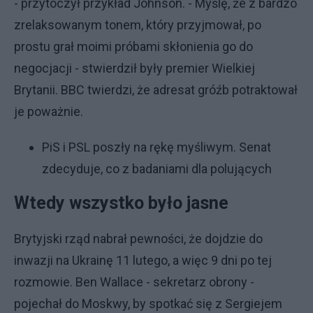
- przytoczył przykład Johnson. - Myślę, że z bardzo
zrelaksowanym tonem, który przyjmował, po
prostu grał moimi próbami skłonienia go do
negocjacji - stwierdził były premier Wielkiej
Brytanii. BBC twierdzi, że adresat gróźb potraktował
je poważnie.
PiS i PSL poszły na rękę myśliwym. Senat
zdecyduje, co z badaniami dla polujących
Wtedy wszystko było jasne
Brytyjski rząd nabrał pewności, że dojdzie do
inwazji na Ukrainę 11 lutego, a więc 9 dni po tej
rozmowie. Ben Wallace - sekretarz obrony -
pojechał do Moskwy, by spotkać się z Sergiejem