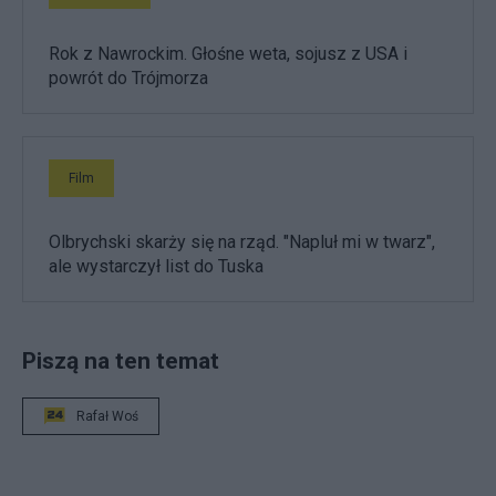
Rok z Nawrockim. Głośne weta, sojusz z USA i
powrót do Trójmorza
Film
Olbrychski skarży się na rząd. "Napluł mi w twarz",
ale wystarczył list do Tuska
Piszą na ten temat
Rafał Woś