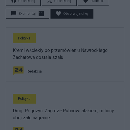
Udostępnij
Udostępnij
Lubię to!
Skomentuj
11
Obserwuj notkę
Polityka
Kreml wściekły po przemówieniu Nawrockiego.
Zacharowa dostała szału
Redakcja
Polityka
Drugi Prigożyn. Zagroził Putinowi atakiem, miliony
obejrzało nagranie