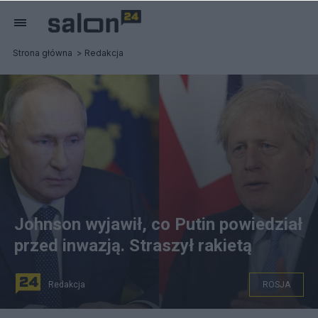
Strona główna
Redakcja
Johnson wyjawił, co Putin powiedział
przed inwazją. Straszył rakietą
Redakcja
ROSJA
Władimir Putin i Boris Johnson.