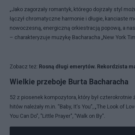
„Jako zagorzały romantyk, którego dojrzały styl m
łączył chromatyczne harmonie i długie, kanciaste 
nowoczesną, energiczną orkiestracją popową, a na
– charakteryzuje muzykę Bacharacha „New York Ti
Zobacz też:
Rosną długi emerytów. Rekordzista ma
Wielkie przeboje Burta Bacharacha
52 z piosenek kompozytora, który był czterokrotnie ż
hitów należały m.in. “Baby, It's You”, „The Look of L
You Can Do”, "Little Prayer", "Walk on By".