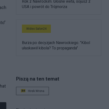
Rok z Nawrockim. Głośne weta, sojusz z
USA i powrót do Trójmorza
rach
to”
Wideo Salon24
Burza po decyzjach Nawrockiego. "Kibol
ułaskawił kibola? To propaganda"
Piszą na ten temat
That
Hirek Wrona