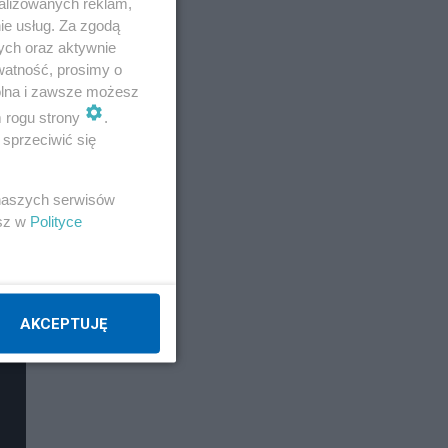
alizowanych reklam,
ie usług. Za zgodą
ych oraz aktywnie
watność, prosimy o
wolna i zawsze możesz
m rogu strony
.
sprzeciwić się
 naszych serwisów
esz w
Polityce
AKCEPTUJĘ