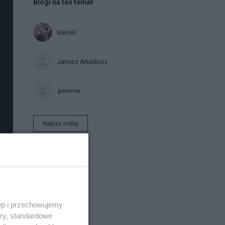
Blogi na ten temat
kierdel
Janusz Arkadiusz
generee
Napisz notkę
ęp i przechowujemy
ory, standardowe