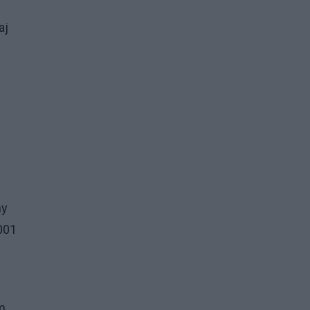
aj
my
001
m