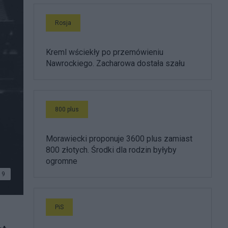
Rosja
Kreml wściekły po przemówieniu
Nawrockiego. Zacharowa dostała szału
800 plus
Morawiecki proponuje 3600 plus zamiast
800 złotych. Środki dla rodzin byłyby
ogromne
9
PiS