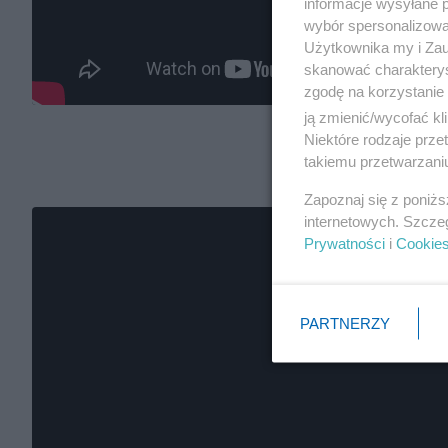
informacje wysyłane 
wybór spersonalizowan
Użytkownika my i Zau
skanować charakterys
zgodę na korzystanie 
ją zmienić/wycofać kl
Niektóre rodzaje prz
takiemu przetwarzaniu
Zapoznaj się z poniż
internetowych. Szcze
Prywatności
i
Cookie
PARTNERZY