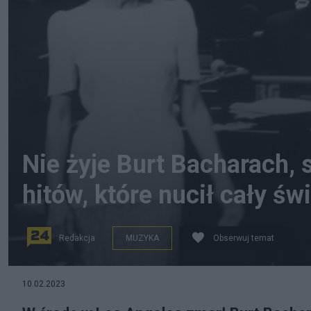
Nie żyje Burt Bacharach,
hitów, które nucił cały św
Redakcja
MUZYKA
Obserwuj temat
Dionne Warwick i Burt Bacharach (z prawej) na koncerci
10.02.2023