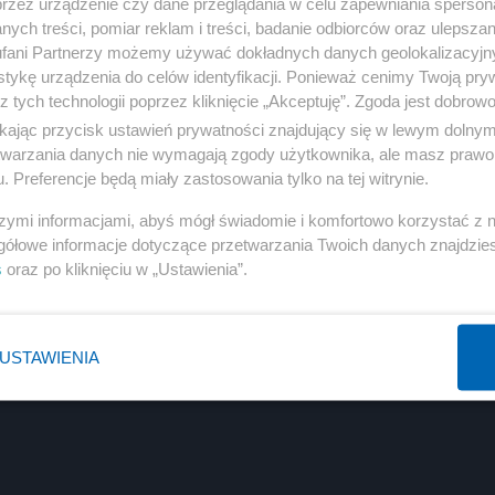
przez urządzenie czy dane przeglądania w celu zapewniania sperson
ych treści, pomiar reklam i treści, badanie odbiorców oraz ulepszan
fani Partnerzy możemy używać dokładnych danych geolokalizacyjn
tykę urządzenia do celów identyfikacji. Ponieważ cenimy Twoją pry
z tych technologii poprzez kliknięcie „Akceptuję”. Zgoda jest dobro
ikając przycisk ustawień prywatności znajdujący się w lewym dolny
etwarzania danych nie wymagają zgody użytkownika, ale masz prawo 
. Preferencje będą miały zastosowania tylko na tej witrynie.
Reklama
szymi informacjami, abyś mógł świadomie i komfortowo korzystać z
gółowe informacje dotyczące przetwarzania Twoich danych znajdzi
s
oraz po kliknięciu w „Ustawienia”.
USTAWIENIA