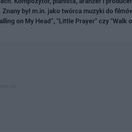
ch. Kompozytor, pianista, aranżer i producen
Znany był m.in. jako twórca muzyki do filmó
alling on My Head”, "Little Prayer" czy "Walk 