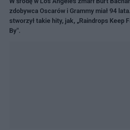
W środę w Los Angeles zmarł Burt Bachara
zdobywca Oscarów i Grammy miał 94 lata. 
stworzył takie hity, jak, „Raindrops Keep F
By".