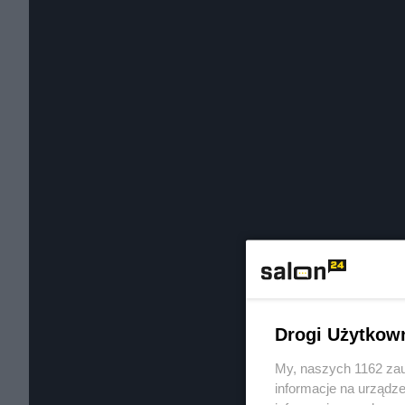
Drogi Użytkow
My, naszych 1162 zau
informacje na urządze