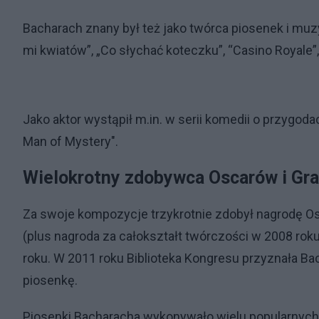
Bacharach znany był też jako twórca piosenek i muzyki
mi kwiatów”, „Co słychać koteczku”, “Casino Royale”, 
Jako aktor wystąpił m.in. w serii komedii o przygod
Man of Mystery".
Wielokrotny zdobywca Oscarów i G
Za swoje kompozycje trzykrotnie zdobył nagrodę O
(plus nagroda za całokształt twórczości w 2008 ro
roku. W 2011 roku Biblioteka Kongresu przyznała B
piosenkę.
Piosenki Bacharacha wykonywało wielu popularnych a