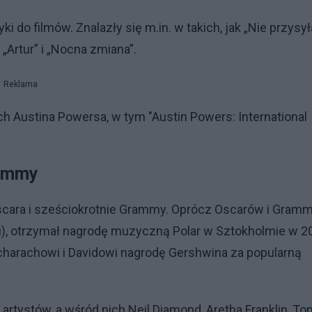
 do filmów. Znalazły się m.in. w takich, jak „Nie przysył
„Artur” i „Nocna zmiana”.
Reklama
ach Austina Powersa, w tym "Austin Powers: International
rammy
scara i sześciokrotnie Grammy. Oprócz Oscarów i Gram
ku), otrzymał nagrodę muzyczną Polar w Sztokholmie w 2
acharachowi i Davidowi nagrodę Gershwina za popularną
rtystów, a wśród nich Neil Diamond, Aretha Franklin, To