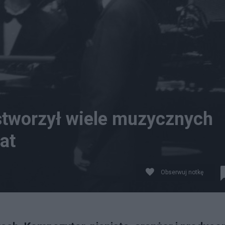
 stworzył wiele muzycznych
iat
Obserwuj notkę
e w 1995 roku, fot. Wikipedia