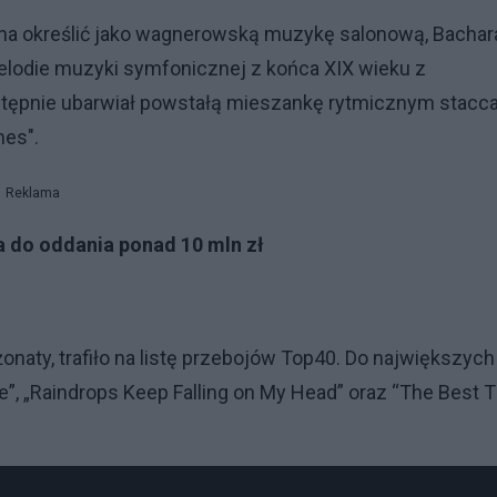
ożna określić jako wagnerowską muzykę salonową, Bacha
melodie muzyki symfonicznej z końca XIX wieku z
stępnie ubarwiał powstałą mieszankę rytmicznym stacca
mes".
Reklama
 do oddania ponad 10 mln zł
onaty, trafiło na listę przebojów Top40. Do największych
ove”, „Raindrops Keep Falling on My Head” oraz “The Best 