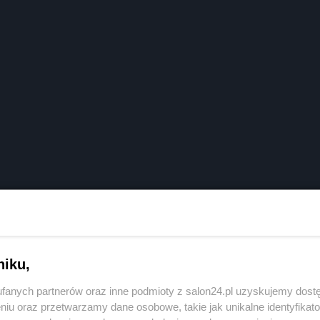
niku,
fanych partnerów oraz inne podmioty z salon24.pl uzyskujemy dost
niu oraz przetwarzamy dane osobowe, takie jak unikalne identyfikat