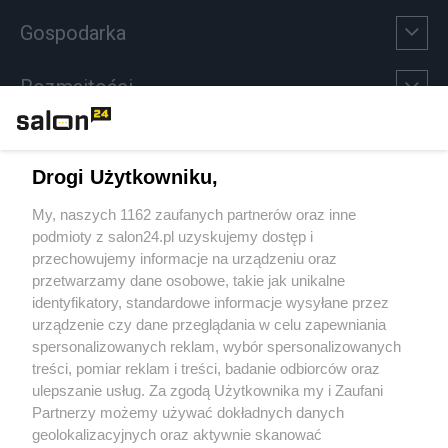
Gospodarka
Rozmaitości
Technologie
Drogi Użytkowniku,
Sport
My, naszych 1162 zaufanych partnerów oraz inne
podmioty z salon24.pl uzyskujemy dostęp i
Społeczeństwo
przechowujemy informacje na urządzeniu oraz
przetwarzamy dane osobowe, takie jak unikalne
Kultura
identyfikatory, standardowe informacje wysyłane przez
urządzenie czy dane przeglądania w celu zapewniania
spersonalizowanych reklam, wybór spersonalizowanych
treści, pomiar reklam i treści, badanie odbiorców oraz
ulepszanie usług. Za zgodą Użytkownika my i Zaufani
X
Facebook
Instagram
Youtube
Partnerzy możemy używać dokładnych danych
geolokalizacyjnych oraz aktywnie skanować