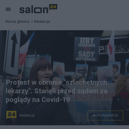
Strona główna
Redakcja
Protest w obronie "szlachetnych
lekarzy". Stanęli przed sądem za
poglądy na Covid-19
Redakcja
KORONAWIRUS
Prezes Ogólnopolskiego Stowarzyszenia Wiedzy o