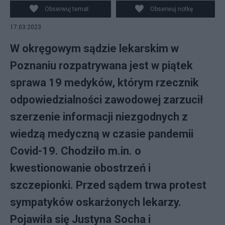
Szczepieniach STOP-NOP Justyna Socha, fot.
Obserwuj temat
Obserwuj notkę
PAP/Jakub Kaczmarczyk
17.03.2023
W okręgowym sądzie lekarskim w
Poznaniu rozpatrywana jest w piątek
sprawa 19 medyków, którym rzecznik
odpowiedzialności zawodowej zarzucił
szerzenie informacji niezgodnych z
wiedzą medyczną w czasie pandemii
Covid-19. Chodziło m.in. o
kwestionowanie obostrzeń i
szczepionki. Przed sądem trwa protest
sympatyków oskarżonych lekarzy.
Pojawiła się Justyna Socha i