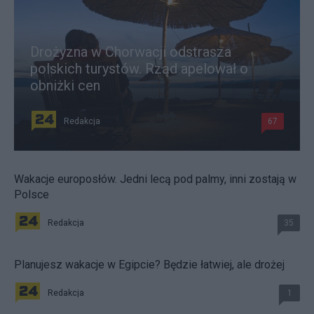
Drożyzna w Chorwacji odstrasza
polskich turystów. Rząd apelował o
obniżki cen
Redakcja
67
Wakacje europosłów. Jedni lecą pod palmy, inni zostają w
Polsce
Redakcja
35
Planujesz wakacje w Egipcie? Będzie łatwiej, ale drożej
Redakcja
1