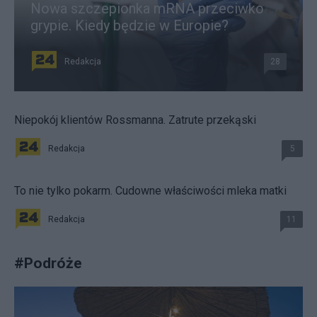
Nowa szczepionka mRNA przeciwko
grypie. Kiedy będzie w Europie?
Redakcja
28
Niepokój klientów Rossmanna. Zatrute przekąski
Redakcja
5
To nie tylko pokarm. Cudowne właściwości mleka matki
Redakcja
11
#
Podróże