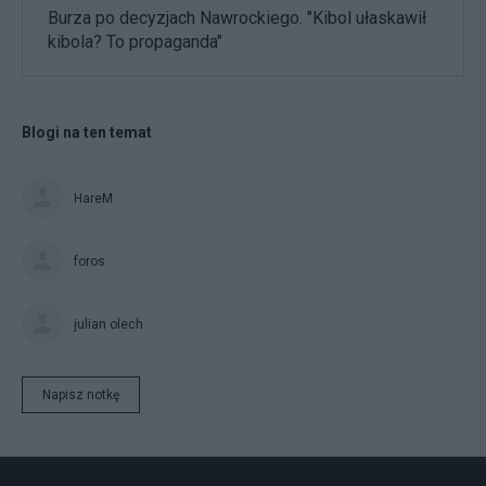
Burza po decyzjach Nawrockiego. "Kibol ułaskawił
kibola? To propaganda"
Blogi na ten temat
HareM
foros
julian olech
Napisz notkę