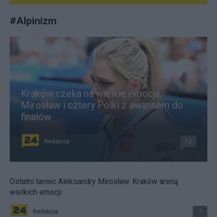
#
Alpinizm
Kraków czeka na wielkie emocje.
Mirosław i cztery Polki z awansem do
finałów
Redakcja
12
Ostatni taniec Aleksandry Mirosław. Kraków areną
wielkich emocji
Redakcja
7