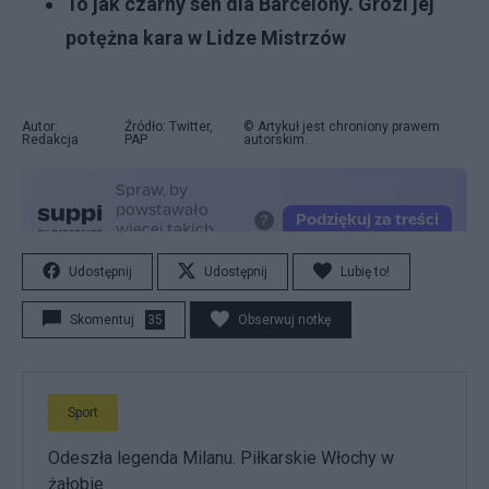
To jak czarny sen dla Barcelony. Grozi jej
potężna kara w Lidze Mistrzów
Autor:
Źródło: Twitter,
© Artykuł jest chroniony prawem
Redakcja
PAP
autorskim.
Udostępnij
Udostępnij
Lubię to!
Skomentuj
35
Obserwuj notkę
Sport
Odeszła legenda Milanu. Piłkarskie Włochy w
żałobie