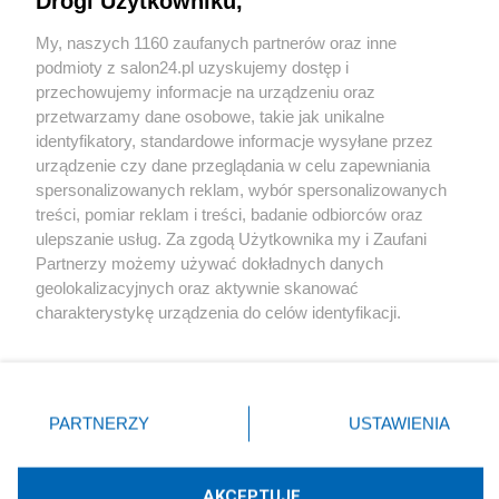
Drogi Użytkowniku,
Sport
My, naszych 1160 zaufanych partnerów oraz inne
podmioty z salon24.pl uzyskujemy dostęp i
Społeczeństwo
przechowujemy informacje na urządzeniu oraz
przetwarzamy dane osobowe, takie jak unikalne
Kultura
identyfikatory, standardowe informacje wysyłane przez
urządzenie czy dane przeglądania w celu zapewniania
spersonalizowanych reklam, wybór spersonalizowanych
treści, pomiar reklam i treści, badanie odbiorców oraz
ulepszanie usług. Za zgodą Użytkownika my i Zaufani
X
Facebook
Instagram
Youtube
Partnerzy możemy używać dokładnych danych
geolokalizacyjnych oraz aktywnie skanować
charakterystykę urządzenia do celów identyfikacji.
Web Content Media sp. z o. o. © 2022
Ponieważ cenimy Twoją prywatność, prosimy o zgodę na
korzystanie z tych technologii poprzez kliknięcie
„Akceptuję”. Zgoda jest dobrowolna i zawsze możesz ją
Pomoc
O nas
Praca
Reklama
Kontakt
zmienić/wycofać klikając przycisk ustawień prywatności
PARTNERZY
USTAWIENIA
znajdujący się w lewym dolnym rogu strony
. Niektóre
rodzaje przetwarzania danych nie wymagają zgody
użytkownika, ale masz prawo sprzeciwić się takiemu
AKCEPTUJĘ