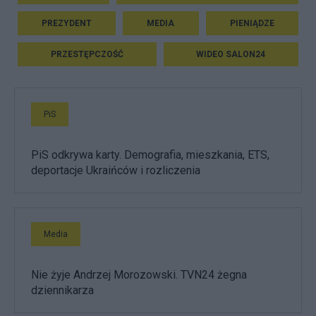
PREZYDENT
MEDIA
PIENIĄDZE
PRZESTĘPCZOŚĆ
WIDEO SALON24
PiS
PiS odkrywa karty. Demografia, mieszkania, ETS,
deportacje Ukraińców i rozliczenia
Media
Nie żyje Andrzej Morozowski. TVN24 żegna
dziennikarza