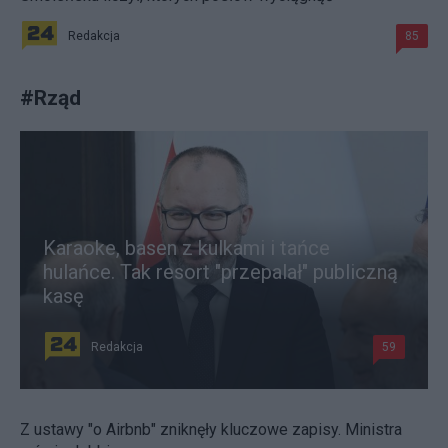
Redakcja
85
#
Rząd
Karaoke, basen z kulkami i tańce
hulańce. Tak resort "przepalał" publiczną
kasę
Redakcja
59
Z ustawy "o Airbnb" zniknęły kluczowe zapisy. Ministra