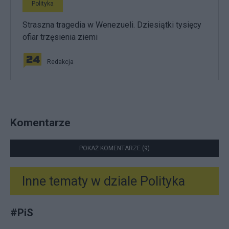
Polityka
Straszna tragedia w Wenezueli. Dziesiątki tysięcy
ofiar trzęsienia ziemi
Redakcja
Komentarze
POKAŻ KOMENTARZE (9)
Inne tematy w dziale
Polityka
#
PiS