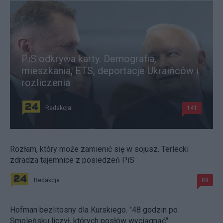
PiS odkrywa karty. Demografia,
mieszkania, ETS, deportacje Ukraińców i
rozliczenia
Redakcja
141
Rozłam, który może zamienić się w sojusz. Terlecki
zdradza tajemnice z posiedzeń PiS
Redakcja
89
Hofman bezlitosny dla Kurskiego. "48 godzin po
Smoleńsku liczył, których posłów wyciągnąć"