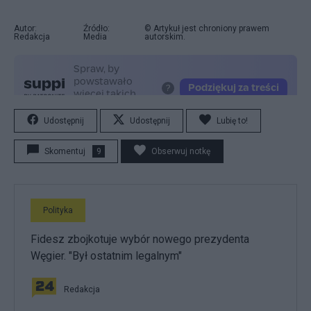
Autor:
Źródło:
© Artykuł jest chroniony prawem
Redakcja
Media
autorskim.
Udostępnij
Udostępnij
Lubię to!
Skomentuj
9
Obserwuj notkę
Polityka
Fidesz zbojkotuje wybór nowego prezydenta
Węgier. "Był ostatnim legalnym"
Redakcja