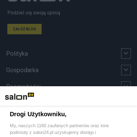
Podziel się swoją opinią
ZAŁÓŻ BLOG
Polityka
Gospodarka
Rozmaitości
Technologie
Drogi Użytkowniku,
Sport
My, naszych 1160 zaufanych partnerów oraz inne
podmioty z salon24.pl uzyskujemy dostęp i
Społeczeństwo