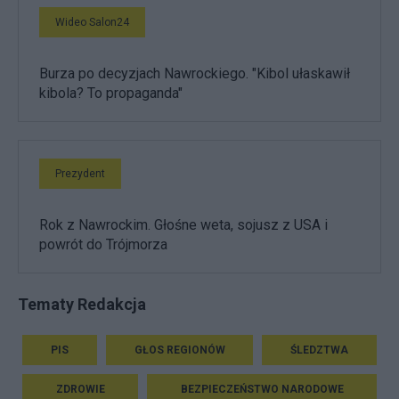
Wideo Salon24
Burza po decyzjach Nawrockiego. "Kibol ułaskawił
kibola? To propaganda"
Prezydent
Rok z Nawrockim. Głośne weta, sojusz z USA i
powrót do Trójmorza
Tematy Redakcja
PIS
GŁOS REGIONÓW
ŚLEDZTWA
ZDROWIE
BEZPIECZEŃSTWO NARODOWE