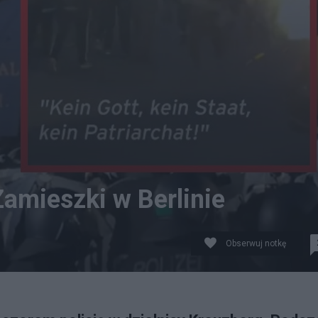
Zamieszki w Berlinie
Obserwuj notkę
 w dzielnicy Kreuzberg w Berlinie. Fot. Twitter