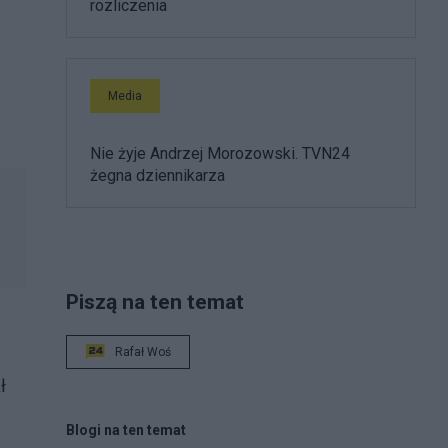
rozliczenia
Media
Nie żyje Andrzej Morozowski. TVN24
żegna dziennikarza
Piszą na ten temat
Rafał Woś
ł
Blogi na ten temat