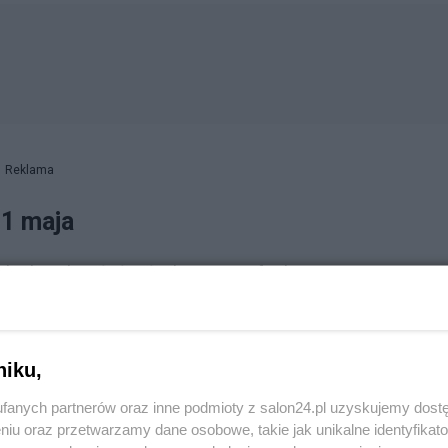
Reklama
 1 maja
h ulicach pełniło służbę 3,4 tys. funkcjonariuszy. W
kcjonariuszy z innych krajów związkowych RFN do 6,3 ty
niku,
fiskusem. Duże i szybkie zwroty podatków
fanych partnerów oraz inne podmioty z salon24.pl uzyskujemy dost
niu oraz przetwarzamy dane osobowe, takie jak unikalne identyfikat