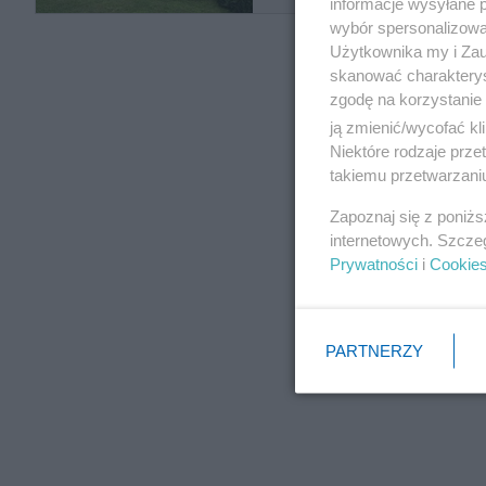
informacje wysyłane 
wybór spersonalizowan
Użytkownika my i Zau
skanować charakterys
zgodę na korzystanie 
ją zmienić/wycofać kl
Niektóre rodzaje prz
takiemu przetwarzaniu
Zapoznaj się z poniż
internetowych. Szcze
Prywatności
i
Cookie
PARTNERZY