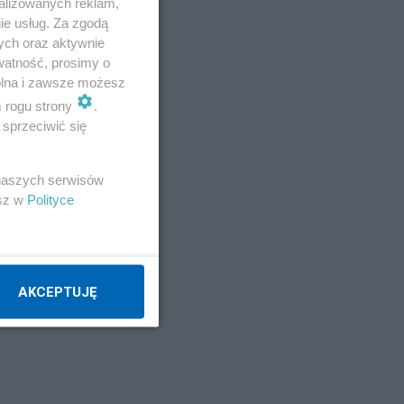
alizowanych reklam,
ie usług. Za zgodą
ych oraz aktywnie
watność, prosimy o
wolna i zawsze możesz
m rogu strony
.
sprzeciwić się
 naszych serwisów
esz w
Polityce
AKCEPTUJĘ