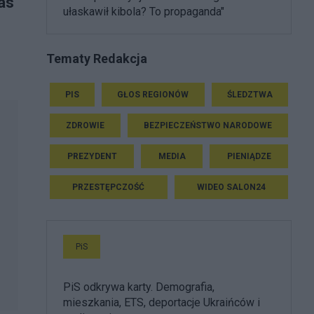
as
ułaskawił kibola? To propaganda"
Tematy Redakcja
PIS
GŁOS REGIONÓW
ŚLEDZTWA
ZDROWIE
BEZPIECZEŃSTWO NARODOWE
PREZYDENT
MEDIA
PIENIĄDZE
PRZESTĘPCZOŚĆ
WIDEO SALON24
PiS
PiS odkrywa karty. Demografia,
mieszkania, ETS, deportacje Ukraińców i