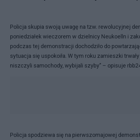
Policja skupia swoją uwagę na tzw. rewolucyjnej de
poniedziałek wieczorem w dzielnicy Neukoelln i za
podczas tej demonstracji dochodziło do powtarzając
sytuacja się uspokoiła. W tym roku zamieszki trwały 
niszczyli samochody, wybijali szyby” – opisuje rbb2
Policja spodziewa się na pierwszomajowej demonstr