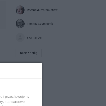
Romuald Szeremietiew
Tomasz Szymborski
skamander
Napisz notkę
s.
ęp i przechowujemy
ory, standardowe