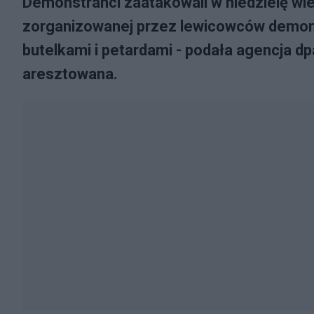
Demonstranci zaatakowali w niedzielę wie
zorganizowanej przez lewicowców demonstr
butelkami i petardami - podała agencja dp
aresztowana.