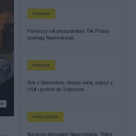
Prezydent
Pierwszy rok prezydentury. Tak Polacy
oceniają Nawrockiego
Prezydent
Rok z Nawrockim. Głośne weta, sojusz z
USA i powrót do Trójmorza
28
Wideo Salon24
Burza po decyzjach Nawrockiego. "Kibol