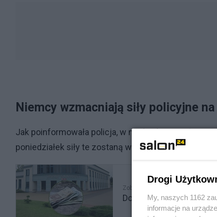
Niemcy wzmacniają siły policyjne na
Jak poinformowała policja, w niedzielę na stołecznyc
poniedziałek siły te zostaną wzmocnione przez fun
Drogi Użytkow
Zobacz także
Do 2 maja rozlicz się z 
My, naszych 1162 zau
informacje na urządze