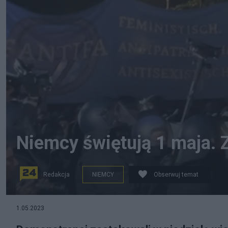
Niemcy świętują 1 maja. 
Redakcja
NIEMCY
Obserwuj temat
Demonstranci zaatakowali w niedzielę wieczorem policję
1.05.2023