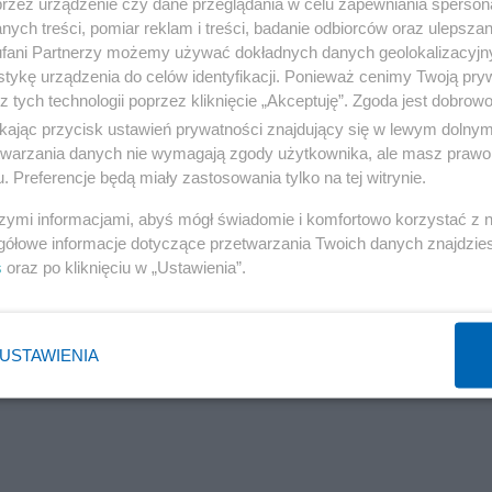
przez urządzenie czy dane przeglądania w celu zapewniania sperson
ych treści, pomiar reklam i treści, badanie odbiorców oraz ulepszan
fani Partnerzy możemy używać dokładnych danych geolokalizacyjn
tykę urządzenia do celów identyfikacji. Ponieważ cenimy Twoją pry
z tych technologii poprzez kliknięcie „Akceptuję”. Zgoda jest dobro
ikając przycisk ustawień prywatności znajdujący się w lewym dolny
etwarzania danych nie wymagają zgody użytkownika, ale masz prawo 
. Preferencje będą miały zastosowania tylko na tej witrynie.
szymi informacjami, abyś mógł świadomie i komfortowo korzystać z
gółowe informacje dotyczące przetwarzania Twoich danych znajdzi
s
oraz po kliknięciu w „Ustawienia”.
USTAWIENIA