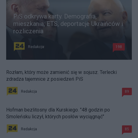
PiS odkrywa karty. Demografia,
mieszkania, ETS, deportacje Ukraińców i
rozliczenia
Redakcja
198
Rozłam, który może zamienić się w sojusz. Terlecki
zdradza tajemnice z posiedzeń PiS
Redakcja
89
Hofman bezlitosny dla Kurskiego. "48 godzin po
Smoleńsku liczył, których posłów wyciągnąć"
Redakcja
85