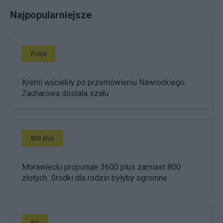
Najpopularniejsze
Rosja
Kreml wściekły po przemówieniu Nawrockiego.
Zacharowa dostała szału
800 plus
Morawiecki proponuje 3600 plus zamiast 800
złotych. Środki dla rodzin byłyby ogromne
PiS