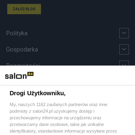
ZAŁÓŻ BLOG
Polityka
Gospodarka
Rozmaitości
Technologie
Drogi Użytkowniku,
Sport
My, naszych 1162 zaufanych partnerów oraz inne
podmioty z salon24.pl uzyskujemy dostęp i
Społeczeństwo
przechowujemy informacje na urządzeniu oraz
przetwarzamy dane osobowe, takie jak unikalne
Kultura
identyfikatory, standardowe informacje wysyłane przez