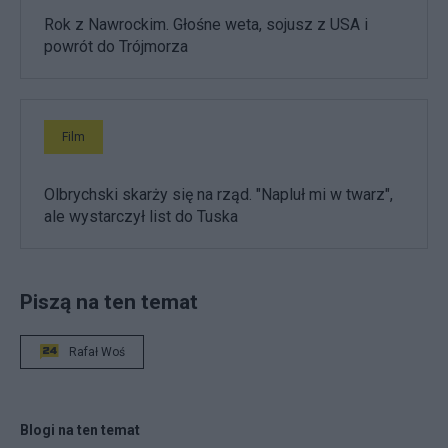
Rok z Nawrockim. Głośne weta, sojusz z USA i
powrót do Trójmorza
Film
Olbrychski skarży się na rząd. "Napluł mi w twarz",
ale wystarczył list do Tuska
Piszą na ten temat
Rafał Woś
Blogi na ten temat