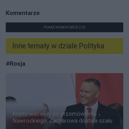
Komentarze
POKAŻ KOMENTARZE (15)
Inne tematy w dziale
Polityka
#
Rosja
Kreml wściekły po przemówieniu
Nawrockiego. Zacharowa dostała szału