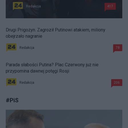
Redakcja
417
Drugi Prigożyn. Zagroził Putinowi atakiem, miliony
obejrzało nagranie
Redakcja
78
Parada słabości Putina? Plac Czerwony już nie
przypomina dawnej potęgi Rosji
Redakcja
206
#
PiS