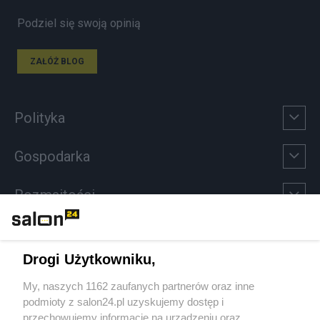
Podziel się swoją opinią
ZAŁÓŻ BLOG
Polityka
Gospodarka
Rozmaitości
Technologie
Drogi Użytkowniku,
Sport
My, naszych 1162 zaufanych partnerów oraz inne
podmioty z salon24.pl uzyskujemy dostęp i
Społeczeństwo
przechowujemy informacje na urządzeniu oraz