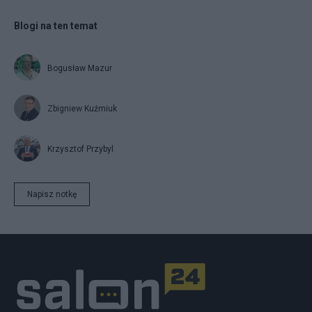
Blogi na ten temat
Bogusław Mazur
Zbigniew Kuźmiuk
Krzysztof Przybyl
Napisz notkę