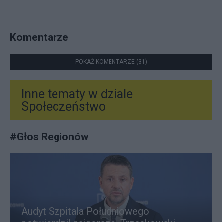
Komentarze
POKAŻ KOMENTARZE (31)
Inne tematy w dziale
Społeczeństwo
#
Głos Regionów
Audyt Szpitala Południowego