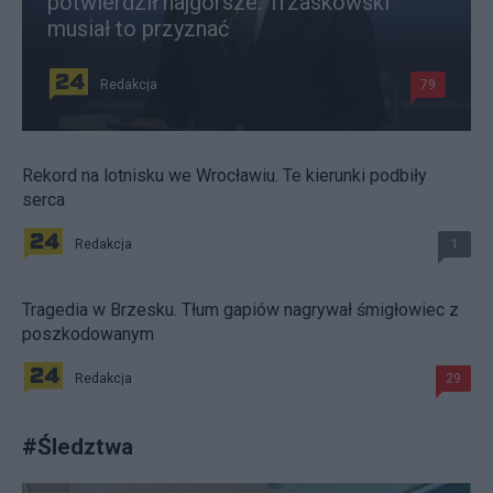
potwierdził najgorsze. Trzaskowski
musiał to przyznać
Redakcja
79
Rekord na lotnisku we Wrocławiu. Te kierunki podbiły
serca
Redakcja
1
Tragedia w Brzesku. Tłum gapiów nagrywał śmigłowiec z
poszkodowanym
Redakcja
29
#
Śledztwa