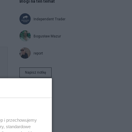
Blogi na ten temat
Independent Trader
Bogusław Mazur
report
Napisz notkę
ęp i przechowujemy
ory, standardowe