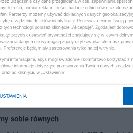
przez urządzenie czy dane przeglądania w celu zapewniania sperson
ych treści, pomiar reklam i treści, badanie odbiorców oraz ulepszan
fani Partnerzy możemy używać dokładnych danych geolokalizacyjn
tykę urządzenia do celów identyfikacji. Ponieważ cenimy Twoją pry
z tych technologii poprzez kliknięcie „Akceptuję”. Zgoda jest dobro
ikając przycisk ustawień prywatności znajdujący się w lewym dolny
etwarzania danych nie wymagają zgody użytkownika, ale masz prawo 
. Preferencje będą miały zastosowania tylko na tej witrynie.
szymi informacjami, abyś mógł świadomie i komfortowo korzystać z
gółowe informacje dotyczące przetwarzania Twoich danych znajdzi
s
oraz po kliknięciu w „Ustawienia”.
USTAWIENIA
amy sobie równych