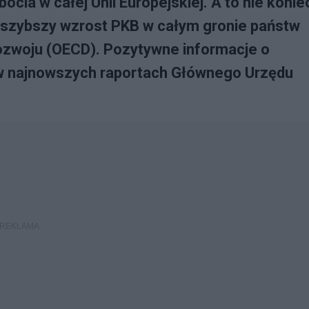
cia w całej Unii Europejskiej. A to nie konie
ajszybszy wzrost PKB w całym gronie państw
ozwoju (OECD). Pozytywne informacje o
ę w najnowszych raportach Głównego Urzędu