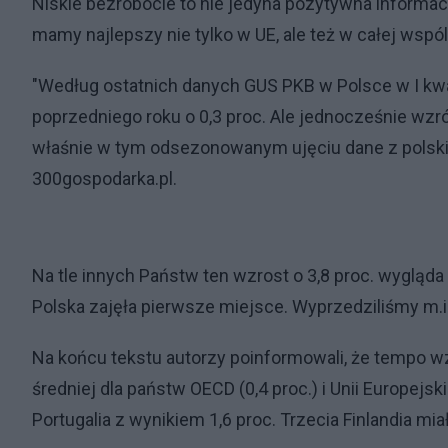
Niskie bezrobocie to nie jedyna pozytywna informac
mamy najlepszy nie tylko w UE, ale też w całej wsp
"Według ostatnich danych GUS PKB w Polsce w I kw
poprzedniego roku o 0,3 proc. Ale jednocześnie wzrós
właśnie w tym odsezonowanym ujęciu dane z polskie
300gospodarka.pl.
Na tle innych Państw ten wzrost o 3,8 proc. wygląda
Polska zajęła pierwsze miejsce. Wyprzedziliśmy m.in.
Na końcu tekstu autorzy poinformowali, że tempo 
średniej dla państw OECD (0,4 proc.) i Unii Europejsk
Portugalia z wynikiem 1,6 proc. Trzecia Finlandia m