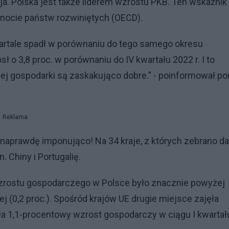
ja. Polska jest także liderem wzrostu PKB. Ten wskaźnik
ólnocie państw rozwiniętych (OECD).
artale spadł w porównaniu do tego samego okresu
ł o 3,8 proc. w porównaniu do IV kwartału 2022 r. I to
j gospodarki są zaskakująco dobre." - poinformował por
Reklama
 naprawdę imponująco! Na 34 kraje, z których zebrano da
 Chiny i Portugalię.
wzrostu gospodarczego w Polsce było znacznie powyżej
iej (0,2 proc.). Spośród krajów UE drugie miejsce zajęła
iała 1,1-procentowy wzrost gospodarczy w ciągu I kwartał