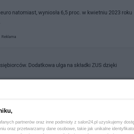
uro natomiast, wyniosła 6,5 proc. w kwietniu 2023 roku
.
Reklama
siębiorców. Dodatkowa ulga na składki ZUS dzięki
niku,
fanych partnerów oraz inne podmioty z salon24.pl uzyskujemy dost
niu oraz przetwarzamy dane osobowe, takie jak unikalne identyfikat