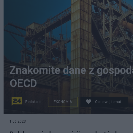
Znakomite dane z gospoda
OECD
Redakcja
EKONOMIA
Obserwuj temat
źródło: Pixabay.com/factory
1.06.2023