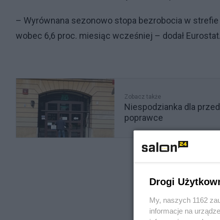
– Wyrównana sezonowo stopa bezrobocia w strefie e
wobec 6,6 proc. miesiąc wcześniej – dodał Eurostat
Zobacz także
Niespodzianka dla przed
poprawce
Drogi Użytkow
My, naszych 1162 zau
informacje na urządze