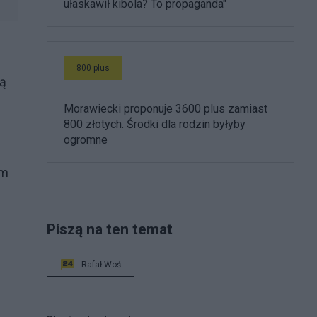
ułaskawił kibola? To propaganda"
800 plus
ją
Morawiecki proponuje 3600 plus zamiast
800 złotych. Środki dla rodzin byłyby
ogromne
ym
Piszą na ten temat
Rafał Woś