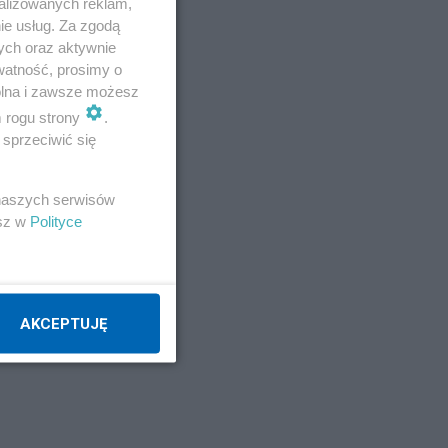
alizowanych reklam,
ie usług. Za zgodą
ych oraz aktywnie
watność, prosimy o
wolna i zawsze możesz
m rogu strony
.
sprzeciwić się
 naszych serwisów
esz w
Polityce
AKCEPTUJĘ