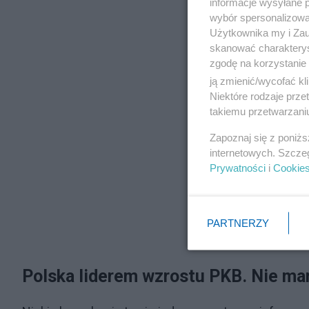
informacje wysyłane 
wybór spersonalizowan
Użytkownika my i Zau
skanować charakterys
zgodę na korzystanie 
ją zmienić/wycofać kl
Niektóre rodzaje prz
takiemu przetwarzaniu
Zapoznaj się z poniż
internetowych. Szcze
Prywatności
i
Cookie
PARTNERZY
Polska liderem wzrostu PKB. Nie m