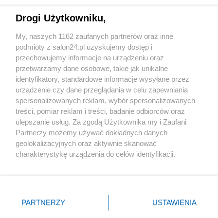
Technologie
Drogi Użytkowniku,
Sport
My, naszych 1162 zaufanych partnerów oraz inne
podmioty z salon24.pl uzyskujemy dostęp i
Społeczeństwo
przechowujemy informacje na urządzeniu oraz
przetwarzamy dane osobowe, takie jak unikalne
Kultura
identyfikatory, standardowe informacje wysyłane przez
urządzenie czy dane przeglądania w celu zapewniania
spersonalizowanych reklam, wybór spersonalizowanych
treści, pomiar reklam i treści, badanie odbiorców oraz
ulepszanie usług. Za zgodą Użytkownika my i Zaufani
X
Facebook
Instagram
Youtube
Partnerzy możemy używać dokładnych danych
geolokalizacyjnych oraz aktywnie skanować
charakterystykę urządzenia do celów identyfikacji.
Web Content Media sp. z o. o. © 2022
Ponieważ cenimy Twoją prywatność, prosimy o zgodę na
korzystanie z tych technologii poprzez kliknięcie
„Akceptuję”. Zgoda jest dobrowolna i zawsze możesz ją
Pomoc
O nas
Praca
Reklama
Kontakt
zmienić/wycofać klikając przycisk ustawień prywatności
PARTNERZY
USTAWIENIA
znajdujący się w lewym dolnym rogu strony
. Niektóre