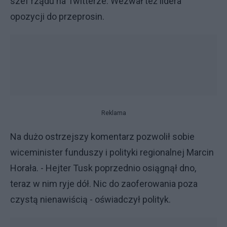
szef rządu na Twitterze. Wezwał też lidera
opozycji do przeprosin.
Reklama
Na dużo ostrzejszy komentarz pozwolił sobie
wiceminister funduszy i polityki regionalnej Marcin
Horała. - Hejter Tusk poprzednio osiągnął dno,
teraz w nim ryje dół. Nic do zaoferowania poza
czystą nienawiścią - oświadczył polityk.