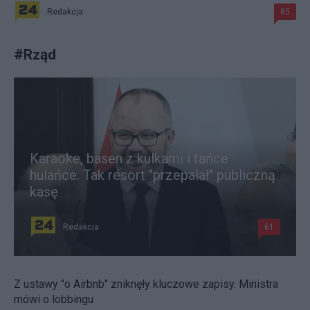
Redakcja
85
#
Rząd
Karaoke, basen z kulkami i tańce
hulańce. Tak resort "przepalał" publiczną
kasę
Redakcja
61
Z ustawy "o Airbnb" zniknęły kluczowe zapisy. Ministra
mówi o lobbingu