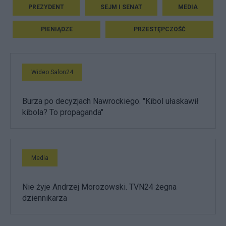
PREZYDENT
SEJM I SENAT
MEDIA
PIENIĄDZE
PRZESTĘPCZOŚĆ
Wideo Salon24
Burza po decyzjach Nawrockiego. "Kibol ułaskawił
kibola? To propaganda"
Media
Nie żyje Andrzej Morozowski. TVN24 żegna
dziennikarza