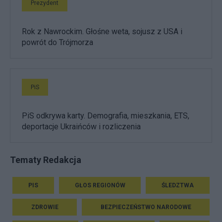
Prezydent
Rok z Nawrockim. Głośne weta, sojusz z USA i
powrót do Trójmorza
PiS
PiS odkrywa karty. Demografia, mieszkania, ETS,
deportacje Ukraińców i rozliczenia
Tematy Redakcja
PIS
GŁOS REGIONÓW
ŚLEDZTWA
ZDROWIE
BEZPIECZEŃSTWO NARODOWE