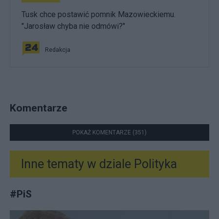
Tusk chce postawić pomnik Mazowieckiemu.
"Jarosław chyba nie odmówi?"
Redakcja
Komentarze
POKAŻ KOMENTARZE (351)
Inne tematy w dziale
Polityka
#
PiS