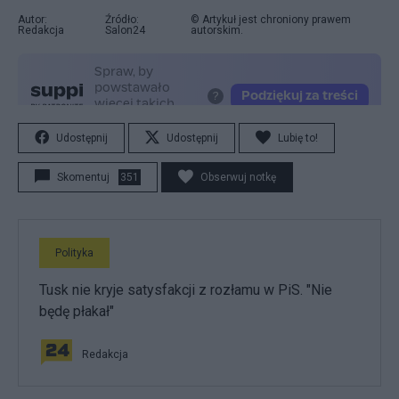
Autor:
Źródło:
© Artykuł jest chroniony prawem
Redakcja
Salon24
autorskim.
Udostępnij
Udostępnij
Lubię to!
Skomentuj
351
Obserwuj notkę
Polityka
Tusk nie kryje satysfakcji z rozłamu w PiS. "Nie
będę płakał"
Redakcja