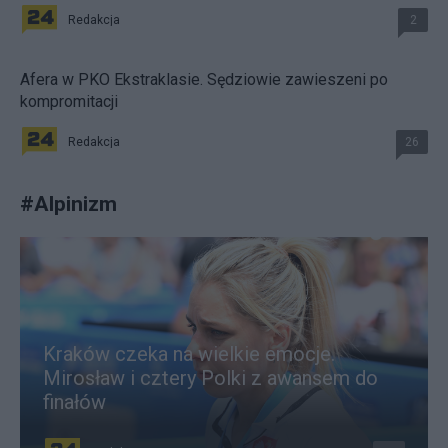
Redakcja
2
Afera w PKO Ekstraklasie. Sędziowie zawieszeni po
kompromitacji
Redakcja
26
#
Alpinizm
Kraków czeka na wielkie emocje.
Mirosław i cztery Polki z awansem do
finałów