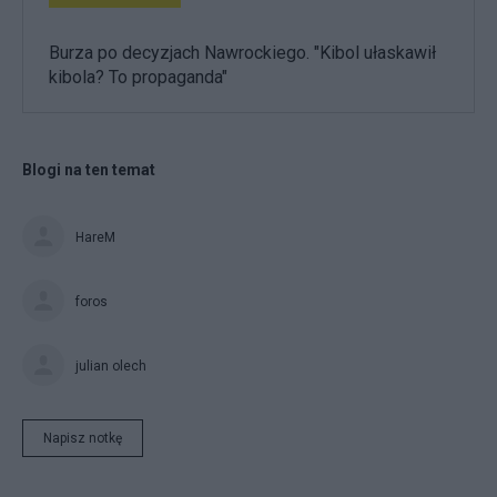
Burza po decyzjach Nawrockiego. "Kibol ułaskawił
kibola? To propaganda"
Blogi na ten temat
HareM
foros
julian olech
Napisz notkę