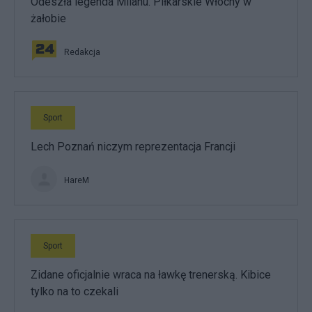
Odeszła legenda Milanu. Piłkarskie Włochy w
żałobie
Redakcja
Sport
Lech Poznań niczym reprezentacja Francji
HareM
Sport
Zidane oficjalnie wraca na ławkę trenerską. Kibice
tylko na to czekali