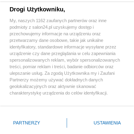
Drogi Użytkowniku,
Sport
My, naszych 1162 zaufanych partnerów oraz inne
podmioty z salon24.pl uzyskujemy dostęp i
Społeczeństwo
przechowujemy informacje na urządzeniu oraz
przetwarzamy dane osobowe, takie jak unikalne
Kultura
identyfikatory, standardowe informacje wysyłane przez
urządzenie czy dane przeglądania w celu zapewniania
spersonalizowanych reklam, wybór spersonalizowanych
treści, pomiar reklam i treści, badanie odbiorców oraz
ulepszanie usług. Za zgodą Użytkownika my i Zaufani
X
Facebook
Instagram
Youtube
Partnerzy możemy używać dokładnych danych
geolokalizacyjnych oraz aktywnie skanować
charakterystykę urządzenia do celów identyfikacji.
Web Content Media sp. z o. o. © 2022
Ponieważ cenimy Twoją prywatność, prosimy o zgodę na
korzystanie z tych technologii poprzez kliknięcie
„Akceptuję”. Zgoda jest dobrowolna i zawsze możesz ją
Pomoc
O nas
Praca
Reklama
Kontakt
zmienić/wycofać klikając przycisk ustawień prywatności
PARTNERZY
USTAWIENIA
znajdujący się w lewym dolnym rogu strony
. Niektóre
rodzaje przetwarzania danych nie wymagają zgody