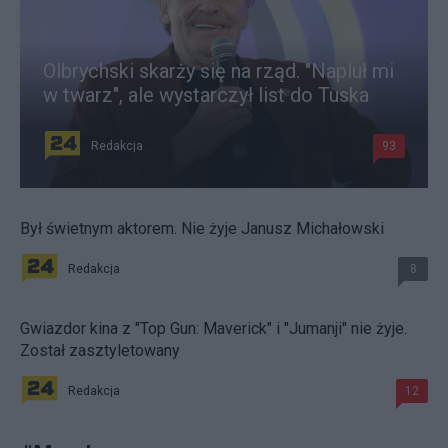
Olbrychski skarży się na rząd. "Napluł mi
w twarz", ale wystarczył list do Tuska
Redakcja
93
Był świetnym aktorem. Nie żyje Janusz Michałowski
Redakcja
8
Gwiazdor kina z "Top Gun: Maverick" i "Jumanji" nie żyje.
Został zasztyletowany
Redakcja
12