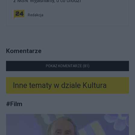
z MSN. Wyjaśniamy, o co chodzi
Redakcja
Komentarze
POKAŻ KOMENTARZE (81)
Inne tematy w dziale
Kultura
#
Film