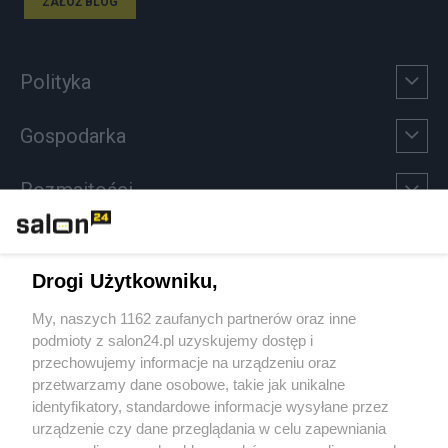
ZAŁÓŻ BLOG
Polityka
Gospodarka
Rozmaitości
Technologie
Drogi Użytkowniku,
Sport
My, naszych 1162 zaufanych partnerów oraz inne
podmioty z salon24.pl uzyskujemy dostęp i
Społeczeństwo
przechowujemy informacje na urządzeniu oraz
przetwarzamy dane osobowe, takie jak unikalne
Kultura
identyfikatory, standardowe informacje wysyłane przez
urządzenie czy dane przeglądania w celu zapewniania