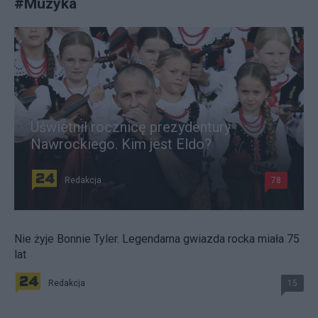
#
Muzyka
Uświetnił rocznicę prezydentury
Nawrockiego. Kim jest Eldo?
Redakcja
78
Nie żyje Bonnie Tyler. Legendarna gwiazda rocka miała 75
lat
Redakcja
15