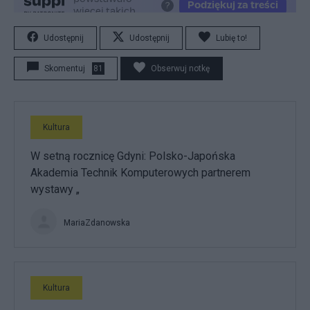
Udostępnij
Udostępnij
Lubię to!
Skomentuj
81
Obserwuj notkę
Kultura
W setną rocznicę Gdyni: Polsko-Japońska
Akademia Technik Komputerowych partnerem
wystawy „
MariaZdanowska
Kultura