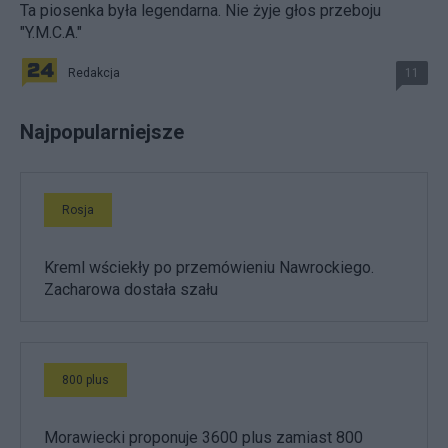
Ta piosenka była legendarna. Nie żyje głos przeboju
"Y.M.C.A."
Redakcja
11
Najpopularniejsze
Rosja
Kreml wściekły po przemówieniu Nawrockiego.
Zacharowa dostała szału
800 plus
Morawiecki proponuje 3600 plus zamiast 800