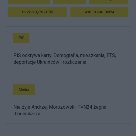
PRZESTĘPCZOŚĆ
WIDEO SALON24
PiS
PiS odkrywa karty. Demografia, mieszkania, ETS,
deportacje Ukraińców i rozliczenia
Media
Nie żyje Andrzej Morozowski. TVN24 żegna
dziennikarza