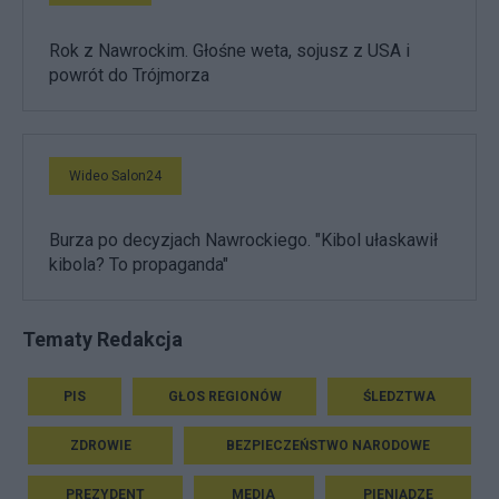
Rok z Nawrockim. Głośne weta, sojusz z USA i
powrót do Trójmorza
Wideo Salon24
Burza po decyzjach Nawrockiego. "Kibol ułaskawił
kibola? To propaganda"
Tematy Redakcja
PIS
GŁOS REGIONÓW
ŚLEDZTWA
ZDROWIE
BEZPIECZEŃSTWO NARODOWE
PREZYDENT
MEDIA
PIENIĄDZE