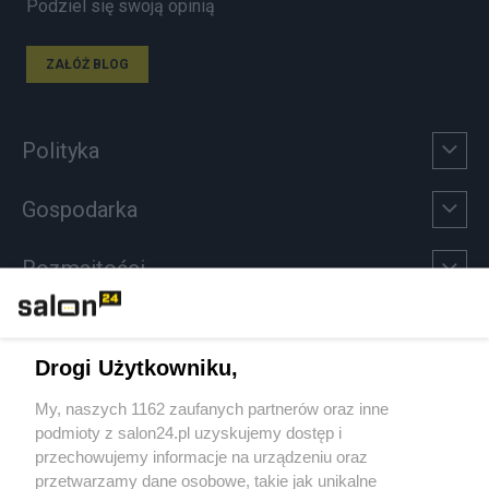
Podziel się swoją opinią
ZAŁÓŻ BLOG
Polityka
Gospodarka
Rozmaitości
Technologie
Drogi Użytkowniku,
Sport
My, naszych 1162 zaufanych partnerów oraz inne
podmioty z salon24.pl uzyskujemy dostęp i
Społeczeństwo
przechowujemy informacje na urządzeniu oraz
przetwarzamy dane osobowe, takie jak unikalne