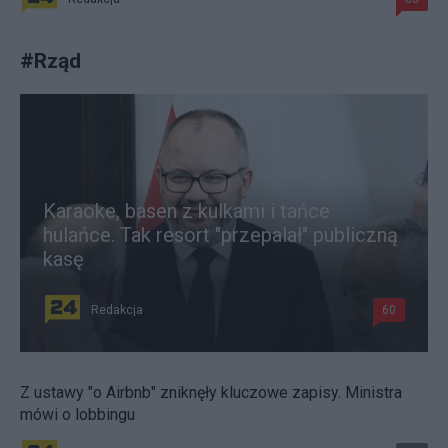
#
Rząd
Karaoke, basen z kulkami i tańce
hulańce. Tak resort "przepalał" publiczną
kasę
Redakcja
60
Z ustawy "o Airbnb" zniknęły kluczowe zapisy. Ministra
mówi o lobbingu