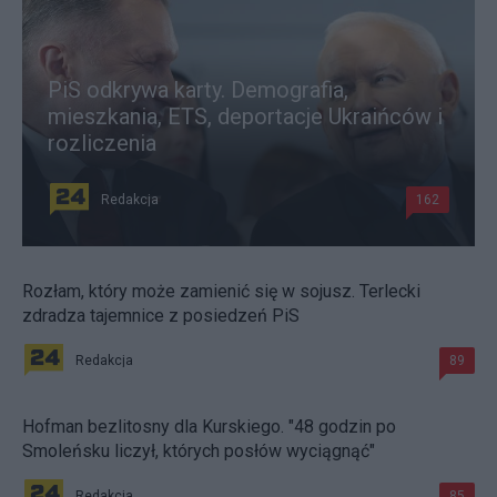
PiS odkrywa karty. Demografia,
mieszkania, ETS, deportacje Ukraińców i
rozliczenia
Redakcja
162
Rozłam, który może zamienić się w sojusz. Terlecki
zdradza tajemnice z posiedzeń PiS
Redakcja
89
Hofman bezlitosny dla Kurskiego. "48 godzin po
Smoleńsku liczył, których posłów wyciągnąć"
Redakcja
85