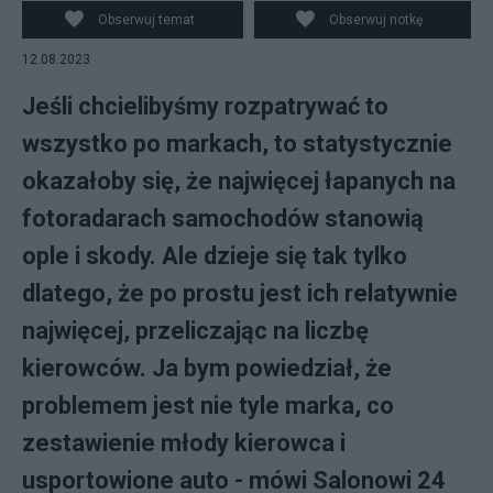
Tak wyglądalo auto, które pożyczyli Fot. PAP/KPP w
Obserwuj temat
Obserwuj notkę
Oświęcimiu
12.08.2023
Jeśli chcielibyśmy rozpatrywać to
wszystko po markach, to statystycznie
okazałoby się, że najwięcej łapanych na
fotoradarach samochodów stanowią
ople i skody. Ale dzieje się tak tylko
dlatego, że po prostu jest ich relatywnie
najwięcej, przeliczając na liczbę
kierowców. Ja bym powiedział, że
problemem jest nie tyle marka, co
zestawienie młody kierowca i
usportowione auto - mówi Salonowi 24