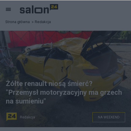
Strona główna
Redakcja
Żółte renault niosą śmierć?
"Przemysł motoryzacyjny ma grzech
na sumieniu"
Redakcja
NA WEEKEND
W Harmężach koło Oświęcimia zginęli młodzi ludzie.