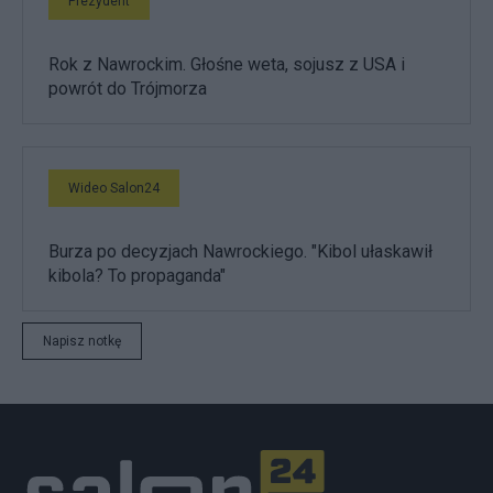
Prezydent
Rok z Nawrockim. Głośne weta, sojusz z USA i
powrót do Trójmorza
Wideo Salon24
Burza po decyzjach Nawrockiego. "Kibol ułaskawił
kibola? To propaganda"
Napisz notkę