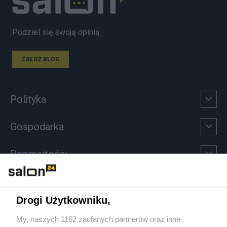
Podziel się swoją opinią
ZAŁÓŻ BLOG
Polityka
Gospodarka
Rozmaitości
Technologie
Drogi Użytkowniku,
Sport
My, naszych 1162 zaufanych partnerów oraz inne