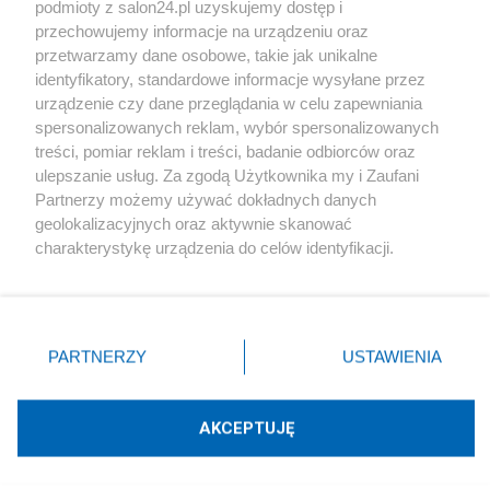
podmioty z salon24.pl uzyskujemy dostęp i
Społeczeństwo
przechowujemy informacje na urządzeniu oraz
przetwarzamy dane osobowe, takie jak unikalne
Kultura
identyfikatory, standardowe informacje wysyłane przez
urządzenie czy dane przeglądania w celu zapewniania
spersonalizowanych reklam, wybór spersonalizowanych
treści, pomiar reklam i treści, badanie odbiorców oraz
ulepszanie usług. Za zgodą Użytkownika my i Zaufani
X
Facebook
Instagram
Youtube
Partnerzy możemy używać dokładnych danych
geolokalizacyjnych oraz aktywnie skanować
charakterystykę urządzenia do celów identyfikacji.
Web Content Media sp. z o. o. © 2022
Ponieważ cenimy Twoją prywatność, prosimy o zgodę na
korzystanie z tych technologii poprzez kliknięcie
„Akceptuję”. Zgoda jest dobrowolna i zawsze możesz ją
Pomoc
O nas
Praca
Reklama
Kontakt
zmienić/wycofać klikając przycisk ustawień prywatności
PARTNERZY
USTAWIENIA
znajdujący się w lewym dolnym rogu strony
. Niektóre
rodzaje przetwarzania danych nie wymagają zgody
użytkownika, ale masz prawo sprzeciwić się takiemu
AKCEPTUJĘ
przetwarzaniu. Preferencje będą miały zastosowania tylko
Technologię dostarcza:
W3media.pl
na tej witrynie.