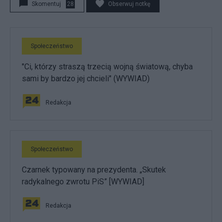
Skomentuj
28
Obserwuj notkę
Społeczeństwo
"Ci, którzy straszą trzecią wojną światową, chyba
sami by bardzo jej chcieli" (WYWIAD)
Redakcja
Społeczeństwo
Czarnek typowany na prezydenta. „Skutek
radykalnego zwrotu PiS” [WYWIAD]
Redakcja