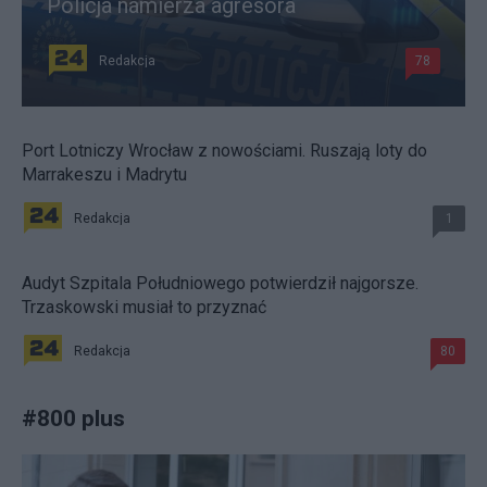
Policja namierza agresora
Redakcja
78
Port Lotniczy Wrocław z nowościami. Ruszają loty do
Marrakeszu i Madrytu
Redakcja
1
Audyt Szpitala Południowego potwierdził najgorsze.
Trzaskowski musiał to przyznać
Redakcja
80
#
800 plus