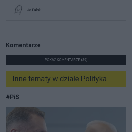
Ja Falski
Komentarze
POKAŻ KOMENTARZE (39)
Inne tematy w dziale
Polityka
#
PiS