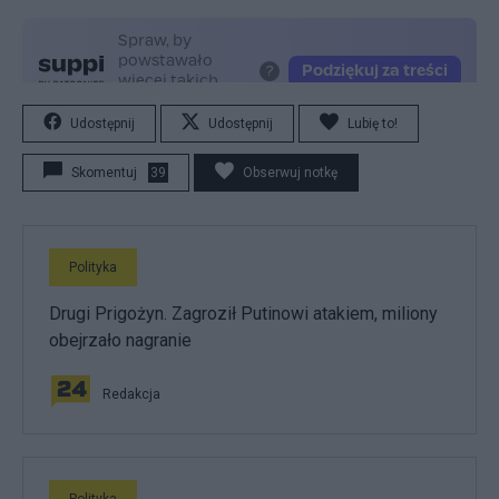
Udostępnij
Udostępnij
Lubię to!
Skomentuj
39
Obserwuj notkę
Polityka
Drugi Prigożyn. Zagroził Putinowi atakiem, miliony
obejrzało nagranie
Redakcja
Polityka