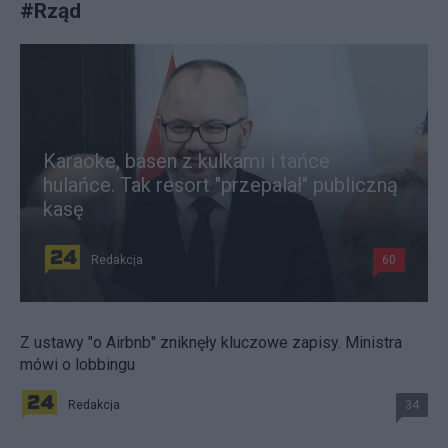
#
Rząd
Karaoke, basen z kulkami i tańce
hulańce. Tak resort "przepalał" publiczną
kasę
Redakcja
60
Z ustawy "o Airbnb" zniknęły kluczowe zapisy. Ministra
mówi o lobbingu
Redakcja
34