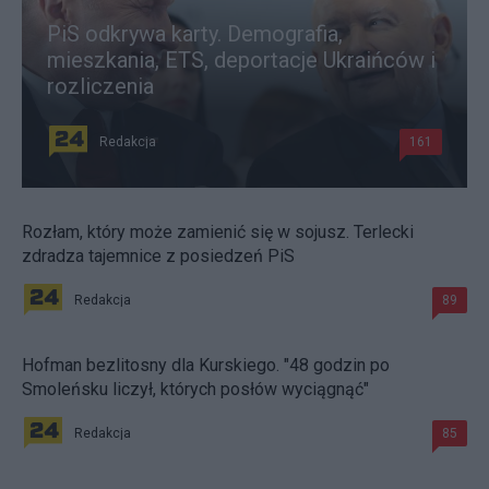
PiS odkrywa karty. Demografia,
mieszkania, ETS, deportacje Ukraińców i
rozliczenia
Redakcja
161
Rozłam, który może zamienić się w sojusz. Terlecki
zdradza tajemnice z posiedzeń PiS
Redakcja
89
Hofman bezlitosny dla Kurskiego. "48 godzin po
Smoleńsku liczył, których posłów wyciągnąć"
Redakcja
85