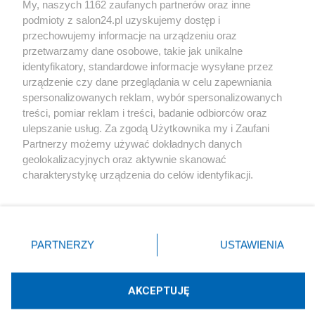
My, naszych 1162 zaufanych partnerów oraz inne
podmioty z salon24.pl uzyskujemy dostęp i
Społeczeństwo
przechowujemy informacje na urządzeniu oraz
przetwarzamy dane osobowe, takie jak unikalne
Kultura
identyfikatory, standardowe informacje wysyłane przez
urządzenie czy dane przeglądania w celu zapewniania
spersonalizowanych reklam, wybór spersonalizowanych
treści, pomiar reklam i treści, badanie odbiorców oraz
ulepszanie usług. Za zgodą Użytkownika my i Zaufani
X
Facebook
Instagram
Youtube
Partnerzy możemy używać dokładnych danych
geolokalizacyjnych oraz aktywnie skanować
charakterystykę urządzenia do celów identyfikacji.
Web Content Media sp. z o. o. © 2022
Ponieważ cenimy Twoją prywatność, prosimy o zgodę na
korzystanie z tych technologii poprzez kliknięcie
„Akceptuję”. Zgoda jest dobrowolna i zawsze możesz ją
Pomoc
O nas
Praca
Reklama
Kontakt
zmienić/wycofać klikając przycisk ustawień prywatności
PARTNERZY
USTAWIENIA
znajdujący się w lewym dolnym rogu strony
. Niektóre
rodzaje przetwarzania danych nie wymagają zgody
użytkownika, ale masz prawo sprzeciwić się takiemu
AKCEPTUJĘ
przetwarzaniu. Preferencje będą miały zastosowania tylko
Technologię dostarcza:
W3media.pl