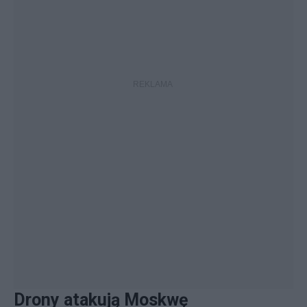
Drony atakują Moskwę