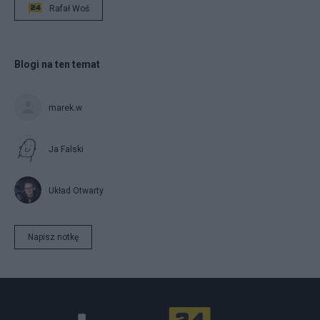
Rafał Woś
Blogi na ten temat
marek.w
Ja Falski
Układ Otwarty
Napisz notkę