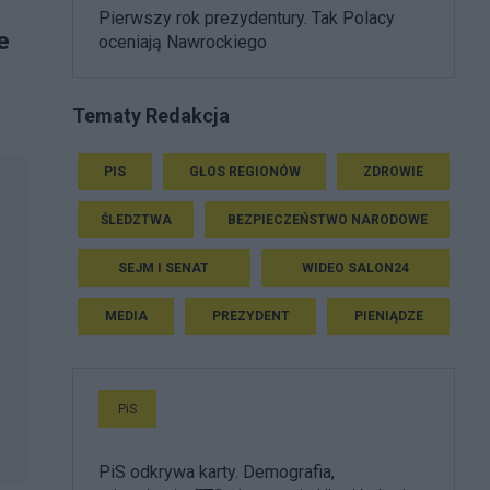
Pierwszy rok prezydentury. Tak Polacy
e
oceniają Nawrockiego
Tematy Redakcja
PIS
GŁOS REGIONÓW
ZDROWIE
ŚLEDZTWA
BEZPIECZEŃSTWO NARODOWE
SEJM I SENAT
WIDEO SALON24
MEDIA
PREZYDENT
PIENIĄDZE
PiS
PiS odkrywa karty. Demografia,