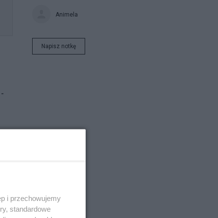
Animela
Napisz notkę
-
ęp i przechowujemy
ory, standardowe