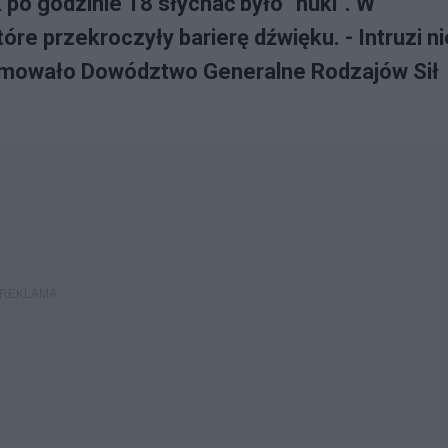
po godzinie 18 słychać było "huki". W
tóre przekroczyły barierę dźwięku. - Intruzi ni
formowało Dowództwo Generalne Rodzajów Sił