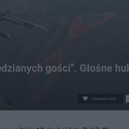
edzianych gości". Głośne hu
Obserwuj notkę