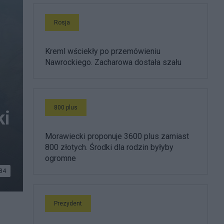
Rosja
Kreml wściekły po przemówieniu
Nawrockiego. Zacharowa dostała szału
800 plus
ki
Morawiecki proponuje 3600 plus zamiast
800 złotych. Środki dla rodzin byłyby
ogromne
84
Prezydent