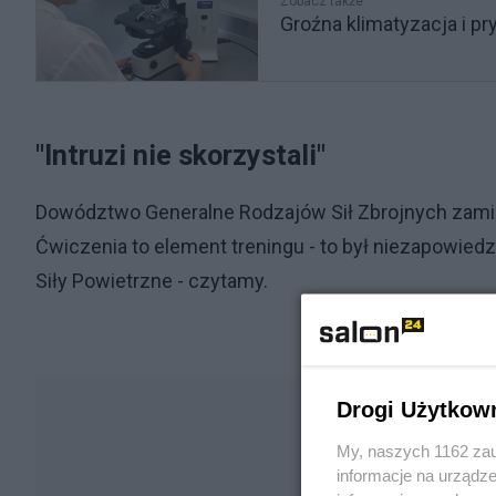
Zobacz także
Groźna klimatyzacja i 
"Intruzi nie skorzystali"
Dowództwo Generalne Rodzajów Sił Zbrojnych zamie
Ćwiczenia to element treningu - to był niezapowied
Siły Powietrzne - czytamy.
Drogi Użytkow
My, naszych 1162 zau
informacje na urządze