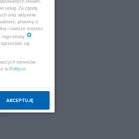
alizowanych reklam,
ie usług. Za zgodą
ych oraz aktywnie
watność, prosimy o
wolna i zawsze możesz
m rogu strony
.
sprzeciwić się
 naszych serwisów
esz w
Polityce
AKCEPTUJĘ