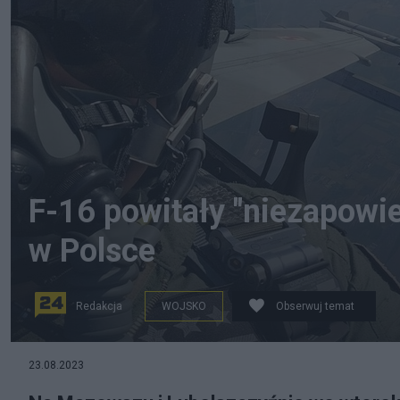
F-16 powitały "niezapowi
w Polsce
Redakcja
WOJSKO
Obserwuj temat
23.08.2023