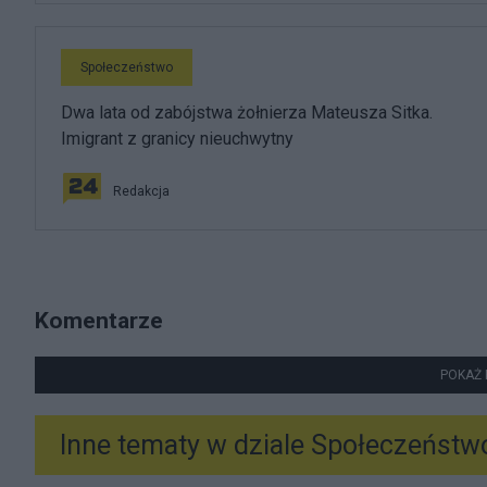
Społeczeństwo
Dwa lata od zabójstwa żołnierza Mateusza Sitka.
Imigrant z granicy nieuchwytny
Redakcja
Komentarze
POKAŻ 
Inne tematy w dziale
Społeczeństw