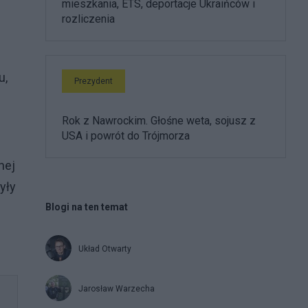
mieszkania, ETS, deportacje Ukraińców i
rozliczenia
u,
Prezydent
Rok z Nawrockim. Głośne weta, sojusz z
USA i powrót do Trójmorza
nej
yły
Blogi na ten temat
Układ Otwarty
Jarosław Warzecha