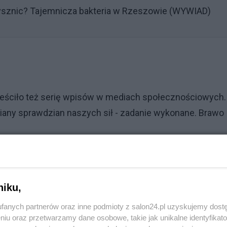
prysznic? Tajemnicza bakteria w Rzeszowie (WYWIAD)
ściło też serię wpisów w mediach społecznościowych. 
ziany sprawdzian naszych sił - zadanie wykonane. Brawo
Reklama
niku,
fanych partnerów oraz inne podmioty z salon24.pl uzyskujemy dost
niu oraz przetwarzamy dane osobowe, takie jak unikalne identyfikat