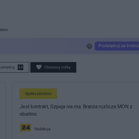
rskim.
komentuj
84
Obserwuj notkę
Społeczeństwo
Jest kontrakt, Szpeja nie ma. Branża rozlicza MON z
obietnic
Redakcja