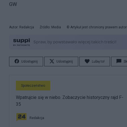
GW
Autor: Redakcja
Źródło: Media
© Artykuł jest chroniony prawem auto
Udostępnij
Udostępnij
Lubię to!
S
Społeczeństwo
Wpatrujcie się w niebo. Zobaczycie historyczny rajd F-
35
Redakcja