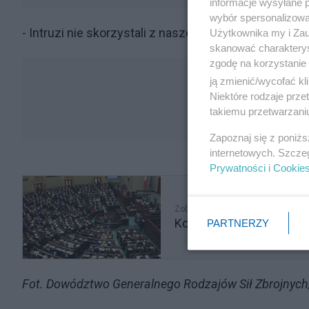
informacje wysyłane 
wybór spersonalizowan
- Intruzi nie skorzystali z naszej gościnności - doda
Użytkownika my i Zau
skanować charakterys
zgodę na korzystanie 
ją zmienić/wycofać kl
Niektóre rodzaje prz
takiemu przetwarzaniu
Zapoznaj się z poniż
internetowych. Szcze
Prywatności
i
Cookie
Zobacz także
Konfederacja pikuje, a 
PARTNERZY
Fot. Dowództwo Generalnego Rodzajów Sił Zbrojnych