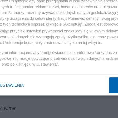
przez urządzenie czy dane przeglądania w celu zapewniania sperson
ych treści, pomiar reklam i treści, badanie odbiorców oraz ulepszan
no ze zdjęciem pilota F-16.
fani Partnerzy możemy używać dokładnych danych geolokalizacyjn
tykę urządzenia do celów identyfikacji. Ponieważ cenimy Twoją pry
z tych technologii poprzez kliknięcie „Akceptuję”. Zgoda jest dobro
ikając przycisk ustawień prywatności znajdujący się w lewym dolny
etwarzania danych nie wymagają zgody użytkownika, ale masz prawo 
. Preferencje będą miały zastosowania tylko na tej witrynie.
szymi informacjami, abyś mógł świadomie i komfortowo korzystać z
Reklama
gółowe informacje dotyczące przetwarzania Twoich danych znajdzi
s
oraz po kliknięciu w „Ustawienia”.
PiS traci przewagę nad PO. Najnowsze sondaże
USTAWIENIA
/Twitter