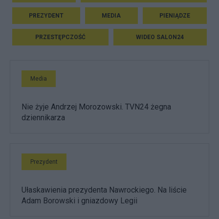
PREZYDENT
MEDIA
PIENIĄDZE
PRZESTĘPCZOŚĆ
WIDEO SALON24
Media
Nie żyje Andrzej Morozowski. TVN24 żegna
dziennikarza
Prezydent
Ułaskawienia prezydenta Nawrockiego. Na liście
Adam Borowski i gniazdowy Legii