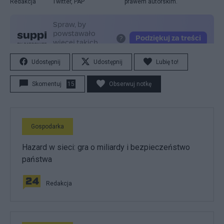
Redakcja
Twitter, PAP
prawem autorskim.
Udostępnij
Udostępnij
Lubię to!
Skomentuj
15
Obserwuj notkę
Gospodarka
Hazard w sieci: gra o miliardy i bezpieczeństwo
państwa
Redakcja