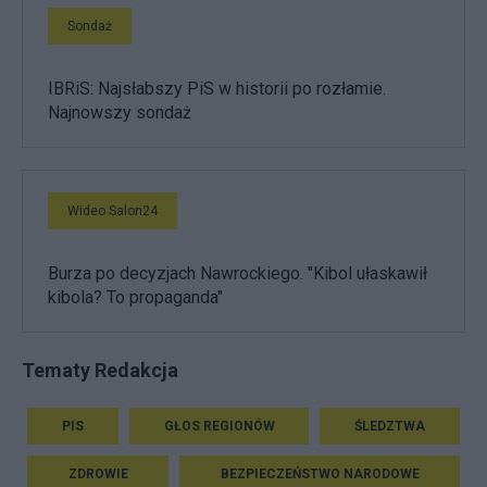
Sondaż
IBRiS: Najsłabszy PiS w historii po rozłamie.
Najnowszy sondaż
Wideo Salon24
Burza po decyzjach Nawrockiego. "Kibol ułaskawił
kibola? To propaganda"
Tematy Redakcja
PIS
GŁOS REGIONÓW
ŚLEDZTWA
ZDROWIE
BEZPIECZEŃSTWO NARODOWE