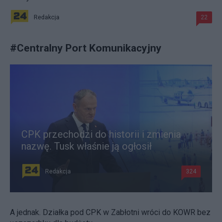
Redakcja
22
#
Centralny Port Komunikacyjny
CPK przechodzi do historii i zmienia
nazwę. Tusk właśnie ją ogłosił
Redakcja
324
A jednak. Działka pod CPK w Zabłotni wróci do KOWR bez