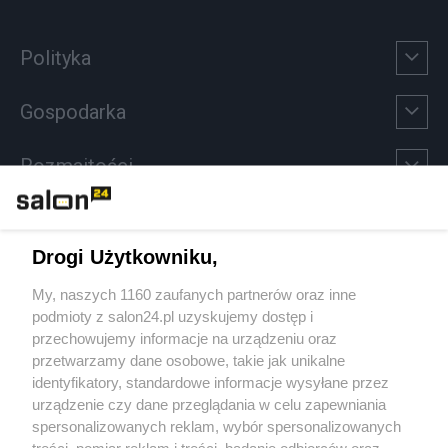
Polityka
Gospodarka
Rozmaitości
Technologie
Drogi Użytkowniku,
Sport
My, naszych 1160 zaufanych partnerów oraz inne
podmioty z salon24.pl uzyskujemy dostęp i
Społeczeństwo
przechowujemy informacje na urządzeniu oraz
przetwarzamy dane osobowe, takie jak unikalne
Kultura
identyfikatory, standardowe informacje wysyłane przez
urządzenie czy dane przeglądania w celu zapewniania
spersonalizowanych reklam, wybór spersonalizowanych
treści, pomiar reklam i treści, badanie odbiorców oraz