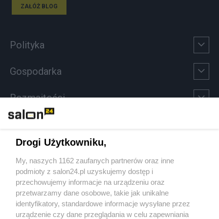
ZAŁÓŻ BLOG
Polityka
Gospodarka
Rozmaitości
Technologie
Drogi Użytkowniku,
Sport
My, naszych 1162 zaufanych partnerów oraz inne
podmioty z salon24.pl uzyskujemy dostęp i
Społeczeństwo
przechowujemy informacje na urządzeniu oraz
przetwarzamy dane osobowe, takie jak unikalne
Kultura
identyfikatory, standardowe informacje wysyłane przez
urządzenie czy dane przeglądania w celu zapewniania