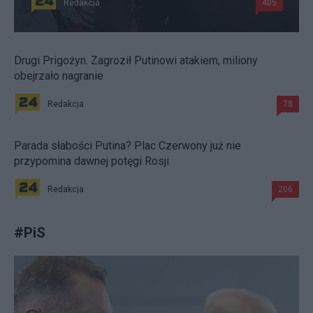
Redakcja
405
Drugi Prigożyn. Zagroził Putinowi atakiem, miliony
obejrzało nagranie
Redakcja
78
Parada słabości Putina? Plac Czerwony już nie
przypomina dawnej potęgi Rosji
Redakcja
206
#
PiS