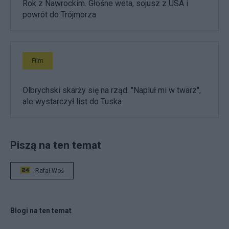
Rok z Nawrockim. Głośne weta, sojusz z USA i
powrót do Trójmorza
Film
Olbrychski skarży się na rząd. "Napluł mi w twarz",
ale wystarczył list do Tuska
Piszą na ten temat
Rafał Woś
Blogi na ten temat