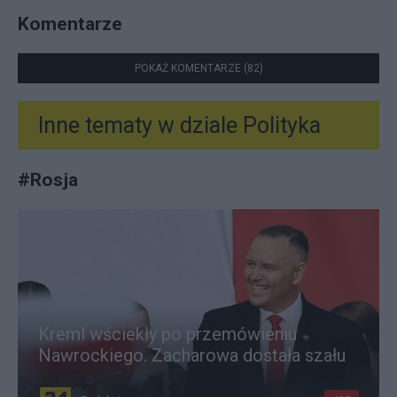
Komentarze
POKAŻ KOMENTARZE (82)
Inne tematy w dziale
Polityka
#
Rosja
Kreml wściekły po przemówieniu
Nawrockiego. Zacharowa dostała szału