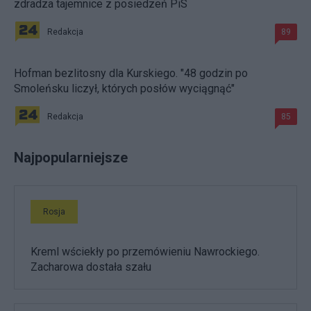
zdradza tajemnice z posiedzeń PiS
Redakcja
89
Hofman bezlitosny dla Kurskiego. "48 godzin po
Smoleńsku liczył, których posłów wyciągnąć"
Redakcja
85
Najpopularniejsze
Rosja
Kreml wściekły po przemówieniu Nawrockiego.
Zacharowa dostała szału