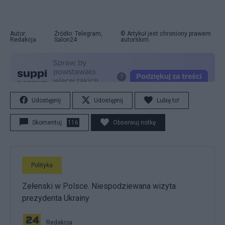
Autor:
Źródło: Telegram,
© Artykuł jest chroniony prawem
Redakcja
Salon24
autorskim.
Udostępnij
Udostępnij
Lubię to!
Skomentuj
116
Obserwuj notkę
Polityka
Zełenski w Polsce. Niespodziewana wizyta
prezydenta Ukrainy
Redakcja