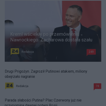
Kreml wściekły po przemówieniu
Nawrockiego. Zacharowa dostała szału
Redakcja
249
Drugi Prigożyn. Zagroził Putinowi atakiem, miliony
obejrzało nagranie
Redakcja
78
Parada słabości Putina? Plac Czerwony już nie
przypomina dawnej potęgi Rosji