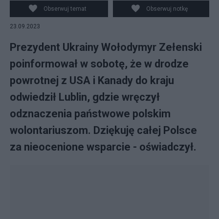
podczas wspólnej konferencji z premier Danii Mette
Obserwuj temat
Obserwuj notkę
Frederiksen w Kijowie, 6 bm. (vm/doro) PAP/Vladyslav
23.09.2023
Musiienko
Prezydent Ukrainy Wołodymyr Zełenski
poinformował w sobotę, że w drodze
powrotnej z USA i Kanady do kraju
odwiedził Lublin, gdzie wręczył
odznaczenia państwowe polskim
wolontariuszom. Dziękuję całej Polsce
za nieocenione wsparcie - oświadczył.