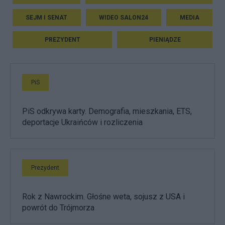
SEJM I SENAT
WIDEO SALON24
MEDIA
PREZYDENT
PIENIĄDZE
PiS
PiS odkrywa karty. Demografia, mieszkania, ETS,
deportacje Ukraińców i rozliczenia
Prezydent
Rok z Nawrockim. Głośne weta, sojusz z USA i
powrót do Trójmorza