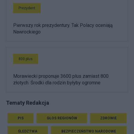
Prezydent
Pierwszy rok prezydentury. Tak Polacy oceniają
Nawrockiego
800 plus
Morawiecki proponuje 3600 plus zamiast 800
złotych. Środki dla rodzin byłyby ogromne
Tematy Redakcja
PIS
GŁOS REGIONÓW
ZDROWIE
ŚLEDZTWA
BEZPIECZEŃSTWO NARODOWE