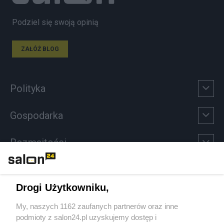
Podziel się swoją opinią
ZAŁÓŻ BLOG
Polityka
Gospodarka
Rozmaitości
Technologie
Drogi Użytkowniku,
Sport
My, naszych 1162 zaufanych partnerów oraz inne
podmioty z salon24.pl uzyskujemy dostęp i
Społeczeństwo